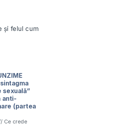
e şi felul cum
UNZIME
 sintagma
e sexuală”
 anti-
nare (partea
// Ce crede