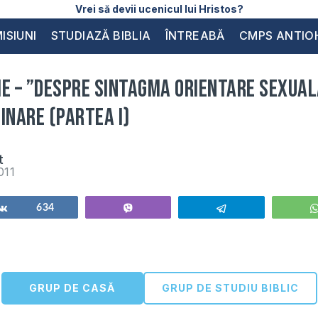
Vrei să devii ucenicul lui Hristos?
ISIUNI
STUDIAZĂ BIBLIA
ÎNTREABĂ
CMPS ANTIO
E – ”Despre sintagma orientare sexual
inare (partea I)
t
011
Share
634
Vibe
Telegram
GRUP DE CASĂ
GRUP DE STUDIU BIBLIC