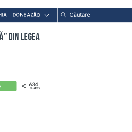
HIA
DONEAZĂ
RO
ă” din legea
634
WhatsApp
SHARES