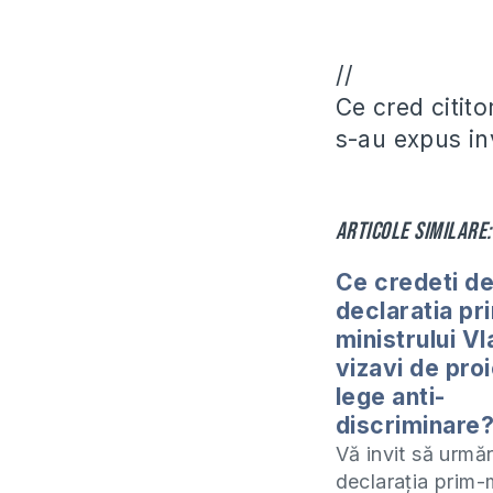
//
Ce cred citito
s-au expus inv
Articole similare:
Ce credeti d
declaratia pr
ministrului Vl
vizavi de pro
lege anti-
discriminare
Vă invit să urmăr
declaraţia prim-m