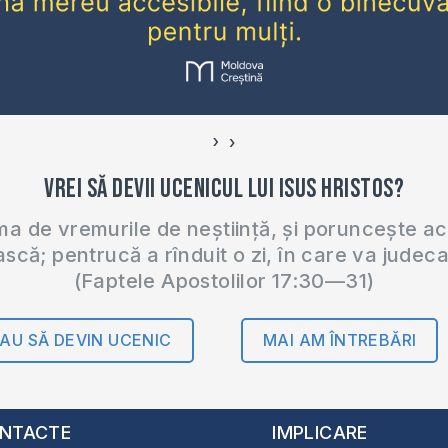
›
‹
Vrei să devii ucenicul lui Isus Hristos?
 de vremurile de neștiință, și poruncește a
ască; pentrucă a rînduit o zi, în care va judec
(Faptele Apostolilor 17:30—31)
AU SĂ DEVIN UCENIC
MAI AM ÎNTREBĂRI
NTACTE
IMPLICARE