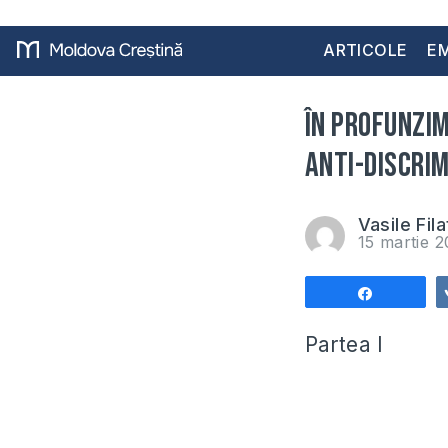
ARTICOLE
EM
ÎN PROFUNZIM
anti-discrim
Vasile Fila
15 martie 2
Share
Partea I