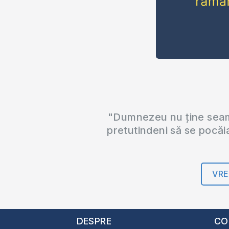
"Dumnezeu nu ține seama
pretutindeni să se pocăi
VRE
DESPRE
CO