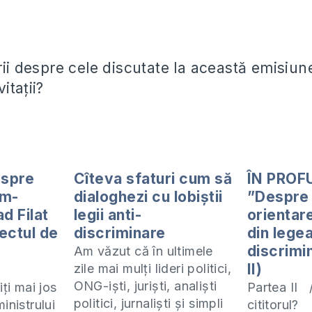
rii despre cele discutate la această emisiun
itaţii?
espre
Cîteva sfaturi cum să
ÎN PROF
im-
dialoghezi cu lobiştii
”Despre
ad Filat
legii anti-
orientar
iectul de
discriminare
din legea
discrimi
Am văzut că în ultimele
?
II)
zile mai mulţi lideri politici,
ONG-işti, jurişti, analişti
iţi mai jos
Partea II 
politici, jurnalişti şi simpli
inistrului
cititorul?