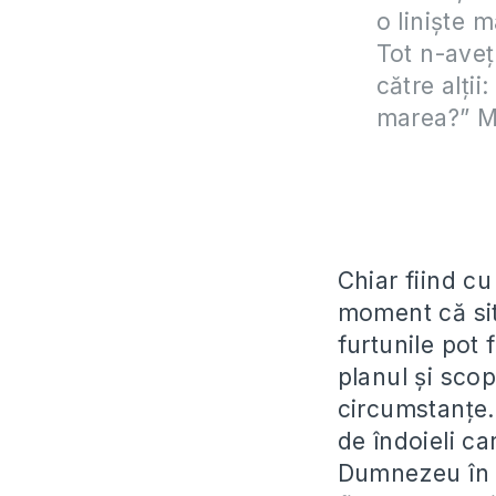
o linişte m
Tot n-aveţ
către alţii
marea?” M
Chiar fiind c
moment că sit
furtunile pot
planul și sco
circumstanțe.
de îndoieli c
Dumnezeu în 