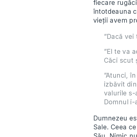
fiecare rugăci
întotdeauna c
vieții avem pr
”Dacă vei 
”El te va 
Căci scut 
”Atunci, în
izbăvit din
valurile s-
Domnul i-a
Dumnezeu este
Sale. Ceea ce 
Său. Nimic nu