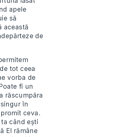
urtună lăsat
când apele
uie să
ă această
îndepărteze de
ă permitem
 de tot ceea
ine vorba de
Poate fi un
 va răscumpăra
 singur în
 promit ceva.
 ta când ești
că El rămâne