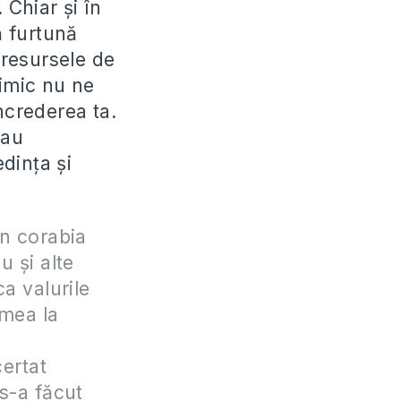
 Chiar și în
ă furtună
 resursele de
Nimic nu ne
crederea ta.
 au
dința și
în corabia
u şi alte
a valurile
rmea la
certat
 s-a făcut