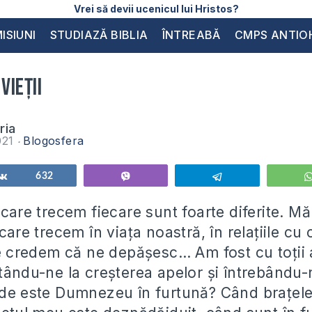
Vrei să devii ucenicul lui Hristos?
ISIUNI
STUDIAZĂ BIBLIA
ÎNTREABĂ
CMPS ANTIO
vieții
ria
2021
Blogosfera
Share
632
Vibe
Telegram
 care trecem fiecare sunt foarte diferite. Mă 
 care trecem în viața noastră, în relațiile cu 
re credem că ne depășesc… Am fost cu toții 
itându-ne la creșterea apelor și întrebând
nde este Dumnezeu în furtună? Când brațel