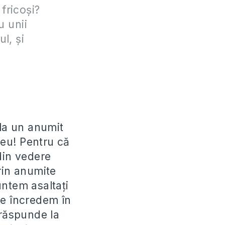
 fricoşi?
u unii
ul, şi
 la un anumit
eu! Pentru că
din vedere
rin anumite
untem asaltați
ne încredem în
răspunde la