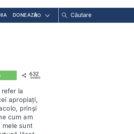
HIA
DONEAZĂ
RO
632
WhatsApp
SHARES
refer la
cei apropiați,
acolo, prinși
u-ne cum am
e mele sunt