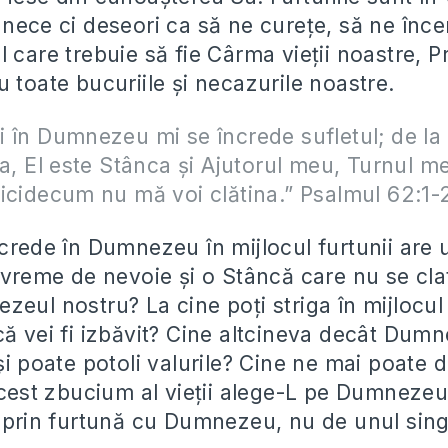
nnece ci deseori ca să ne curețe, să ne înce
 care trebuie să fie Cârma vieții noastre, Pr
 toate bucuriile și necazurile noastre.
 în Dumnezeu mi se încrede sufletul; de la 
Da, El este Stânca şi Ajutorul meu, Turnul m
icidecum nu mă voi clătina.” Psalmul 62:1-
ncrede în Dumnezeu în mijlocul furtunii are 
a vreme de nevoie și o Stâncă care nu se cla
eul nostru? La cine poți striga în mijlocul 
că vei fi izbăvit? Cine altcineva decât Dum
și poate potoli valurile? Cine ne mai poate 
 acest zbucium al vieții alege-L pe Dumnezeu
i prin furtună cu Dumnezeu, nu de unul sing