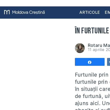
ARTICOLE
EM
În furtunile 
Rotaru Ma
11 aprilie 
Share
Furtunile prin
furtunile prin
în situații ca
de furtună, u
ajuns aici. U