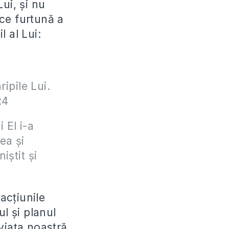
ui, și nu
ce furtună a
 al Lui:
2
ipile Lui.
:4
 El i-a
ea şi
iştit şi
acțiunile
l și planul
viața noastră