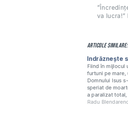
”Încredinţ
va lucra!”
Articole similare:
Indrăznește s
Fiind în mijlocul 
furtuni pe mare, 
Domnului Isus s
speriat de moarte
a paralizat total,
lipsit practic de
Radu Blendaren
capacitatea de a
decizii logice. E
atunci când ești 