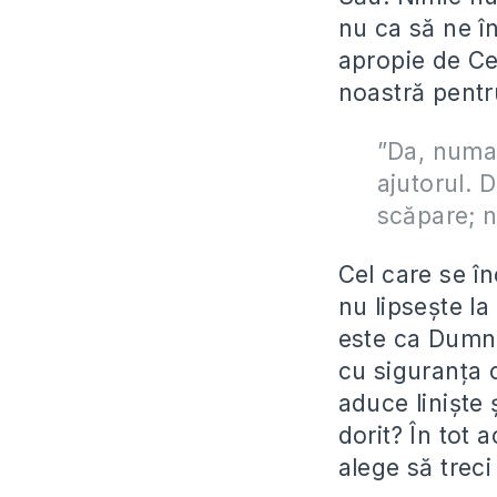
nu ca să ne î
apropie de Cel
noastră pentru
”Da, numai
ajutorul. 
scăpare; n
Cel care se î
nu lipsește l
este ca Dumnez
cu siguranța 
aduce liniște 
dorit? În tot
alege să trec