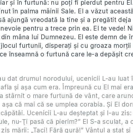
 și în furtună: nu poți fi pierdut pentru El.
ținut în palma mâinii Sale. El a văzut aceast
să ajungă vreodată la tine și a pregătit deja
 nevoie pentru a trece prin ea. El te vede! 
din mâna lui Dumnezeu. El este demn de în
ijlocul furtunii, disperați și cu groaza morții
ce înseamnă o furtună care le-a depășit cre
u dat drumul norodului, ucenicii L-au luat 
 afla şi aşa cum era. Împreună cu El mai era
-a stârnit o mare furtună de vânt, care arunc
, aşa că mai că se umplea corabia. Şi El do
căpătâi. Ucenicii L-au deşteptat şi I-au zis:
ule, nu-Ţi pasă că pierim?” El S-a sculat, a 
 zis mării: „Taci! Fără gură!” Vântul a stat şi