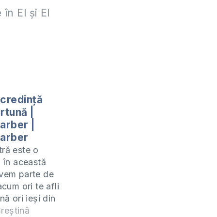
în El şi El
 credință
rtună |
arber |
arber
tră este o
i în această
avem parte de
acum ori te afli
nă ori ieși din
ndrepți spre ea.
reștină