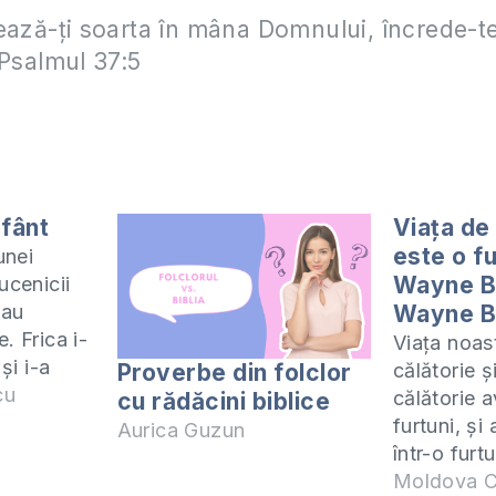
ează-ţi soarta în mâna Domnului, încrede-te 
 Psalmul 37:5
fânt
Viața de
este o fu
unei
Wayne B
ucenicii
-au
Wayne B
. Frica i-
Viața noas
 și i-a
Proverbe din folclor
călătorie ș
cu
călătorie 
cu rădăcini biblice
 mai lua
furtuni, și 
Aurica Guzun
vident,
într-o furtu
în mijlocul
ea ori te î
Moldova C