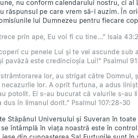
une, nu conform calendarului nostru, ci al L
u răspunsul pe care vrem să-l auzim. În ori
omisiunile lui Dumnezeu pentru fiecare copil
trece prin ape, Eu voi fi cu tine…” Isaia 43:
acoperi cu penele Lui şi te vei ascunde sub ar
şi pavăză este credincioşia Lui!” Psalmul 91
 strâmtorarea lor, au strigat către Domnul, şi
 necazurile lor. A oprit furtuna, a adus linişt
au potolit. Ei s-au bucurat că valurile s-au lin
 dus în limanul dorit.” Psalmul 107:28-30
 Stăpânul Universului și Suveran în toate 
se întâmplă în viața noastră este în controlu
 iese din cunoașterea Sa! Furtunile sunt în 