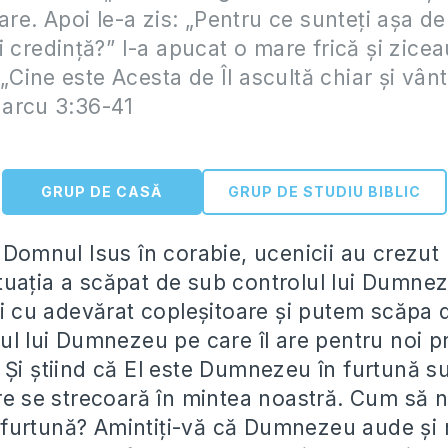
are. Apoi le-a zis: „Pentru ce sunteţi aşa de
i credinţă?” I-a apucat o mare frică şi zicea
: „Cine este Acesta de Îl ascultă chiar şi vânt
arcu 3:36-41
GRUP DE CASĂ
GRUP DE STUDIU BIBLIC
u Domnul Isus în corabie, ucenicii au crezut
uația a scăpat de sub controlul lui Dumnez
 fi cu adevărat copleșitoare și putem scăpa 
pul lui Dumnezeu pe care îl are pentru noi p
 Și știind că El este Dumnezeu în furtună s
are se strecoară în mintea noastră. Cum să 
furtună? Amintiți-vă că Dumnezeu aude și 