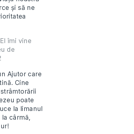
rce și să ne
ioritatea
El îmi vine
eu de
2
un Ajutor care
tină. Cine
strâmtorării
nezeu poate
duce la limanul
 la cârmă,
ur!