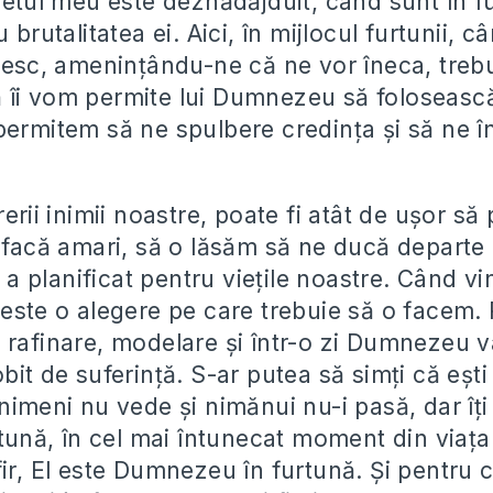
letul meu este deznădăjduit, când sunt în f
 brutalitatea ei. Aici, în mijlocul furtunii, 
cresc, amenințându-ne că ne vor îneca, treb
 îi vom permite lui Dumnezeu să foloseasc
permitem să ne spulbere credința și să ne 
rerii inimii noastre, poate fi atât de ușor s
e facă amari, să o lăsăm să ne ducă departe
 planificat pentru viețile noastre. Când v
 este o alegere pe care trebuie să o facem. 
 rafinare, modelare și într-o zi Dumnezeu
bit de suferință. S-ar putea să simți că ești
nimeni nu vede și nimănui nu-i pasă, dar îți
rtună, în cel mai întunecat moment din viața
fir, El este Dumnezeu în furtună. Și pentru 