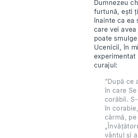
Dumnezeu chiar
furtună, ești 
înainte ca ea 
care vei avea
poate smulge 
Ucenicii, în m
experimentat 
curajul:
”După ce a
în care Se
corăbii. S
în corabie
cârmă, pe 
„Învăţător
vântul şi a