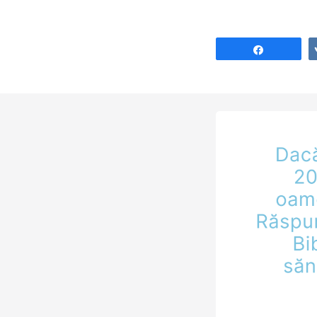
unei furtuni și c
îți este pusă în j
indiscutabil fric
Share
stăpânire…