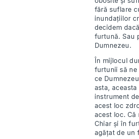
obosite și suf
fără suflare cu
inundațiilor 
decidem dacă
furtună. Sau 
Dumnezeu.
În mijlocul du
furtunii să n
ce Dumnezeu a
asta, aceasta
instrument de
acest loc zdro
acest loc. Că 
Chiar și în fu
agățat de un 