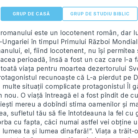
GRUP DE CASĂ
GRUP DE STUDIU BIBLIC
 romanului este un locotenent român, dar l
-Ungariei în timpul Primului Război Mondial.
nului, el, fiind locotenent, nu își permitea
 acea perioadă, însă a fost un caz care l-a 
 toată viața pentru moartea dezertorului Sv
otagonistul recunoaște că L-a pierdut pe
 multe situații complicate protagonistul Îl 
ou. O viață întreagă el a fost pîndit de cuv
ești mereu a dobîndi stima oamenilor și mai
ea, sufletul tău să fie întotdeauna la fel cu 
rba cu fapta, căci numai astfel vei obține u
e lumea ta și lumea dinafară!”. Viața a trăit