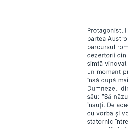
Protagonistul
partea Austro
parcursul roma
dezertorii din
simtă vinovat
un moment pr
însă după mai
Dumnezeu din n
său: ”
Să năzui
însuți. De ace
cu vorba și vo
statornic într