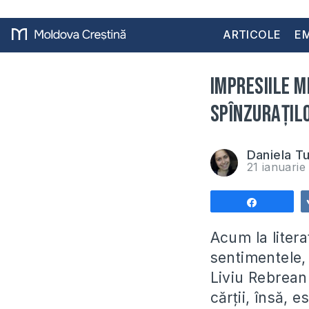
ARTICOLE
EM
Impresiile 
Spînzurațil
Daniela T
21 ianuari
Share
Acum la litera
sentimentele,
Liviu Rebreanu
cărții, însă, 