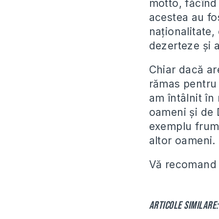
motto, făcînd
acestea au fos
naționalitate,
dezerteze și a
Chiar dacă are
rămas pentru 
am întâlnit în
oameni și de 
exemplu frumo
altor oameni.
Vă recomand s
Articole similare: