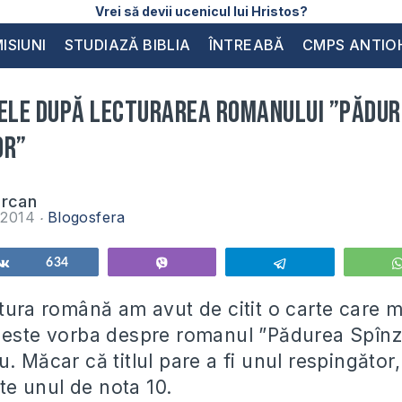
Vrei să devii ucenicul lui Hristos?
ISIUNI
STUDIAZĂ BIBLIA
ÎNTREABĂ
CMPS ANTIO
mele după lecturarea romanului ”Pădu
or”
urcan
e 2014
Blogosfera
Share
634
Vibe
Telegram
tura română am avut de citit o carte care mi
 este vorba despre romanul ”Pădurea Spînzu
. Măcar că titlul pare a fi unul respingător,
este unul de nota 10.