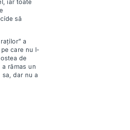
, iar toate
e
ecide să
aților” a
pe care nu l-
gostea de
m a rămas un
 sa, dar nu a