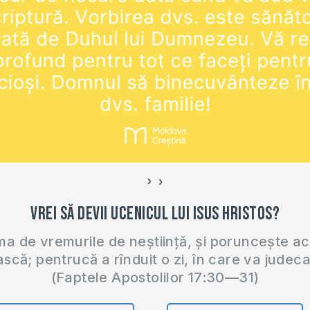
›
‹
Vrei să devii ucenicul lui Isus Hristos?
 de vremurile de neștiință, și poruncește a
ască; pentrucă a rînduit o zi, în care va judec
(Faptele Apostolilor 17:30—31)