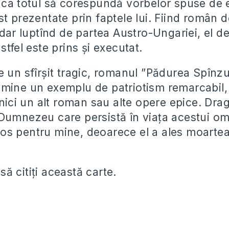
 ca totul să corespundă vorbelor spuse de el
t prezentate prin faptele lui. Fiind român d
 dar luptînd de partea Austro-Ungariei, el d
stfel este prins și executat.
 un sfîrșit tragic, romanul ”Pădurea Spînzur
mine un exemplu de patriotism remarcabil, 
 nici un alt roman sau alte opere epice. Dra
Dumnezeu care persistă în viața acestui o
s pentru mine, deoarece el a ales moartea
ă citiți această carte.