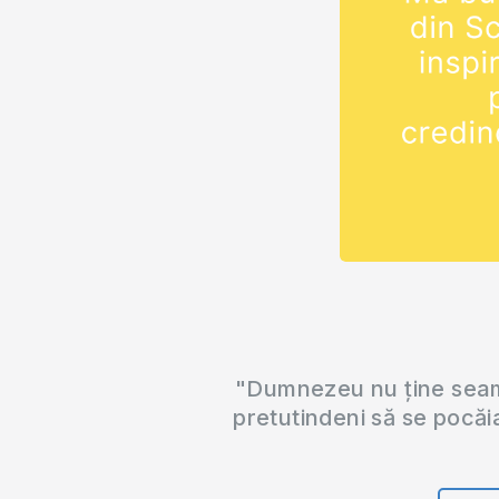
"Dumnezeu nu ține seama
pretutindeni să se pocăi