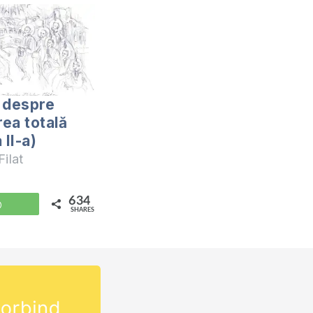
 despre
ea totală
 II-a)
ilat
634
WhatsApp
SHARES