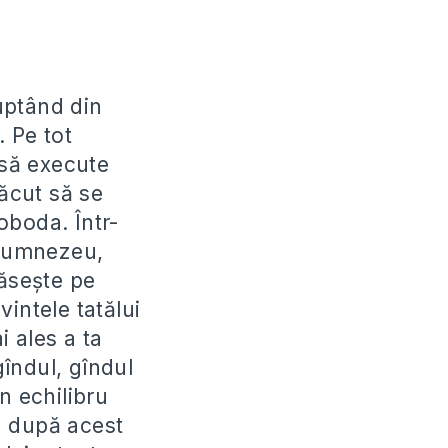
uptând din
 Pe tot
 să execute
făcut să se
oboda. Într-
 Dumnezeu,
găsește pe
intele tatălui
 ales a ta
gîndul, gîndul
n echilibru
-o după acest