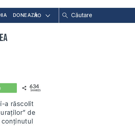
HIA
DONEAZĂ
RO
rea
634
WhatsApp
SHARES
-a răscolit
raților” de
 conținutul