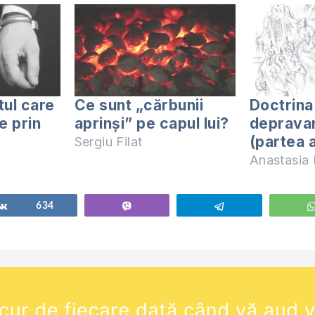
tul care
Ce sunt „cărbunii
Doctrina
me prin
aprinși” pe capul lui?
depravar
(partea a
Sergiu Filat
Anastasia F
Share
634
Vibe
Telegram