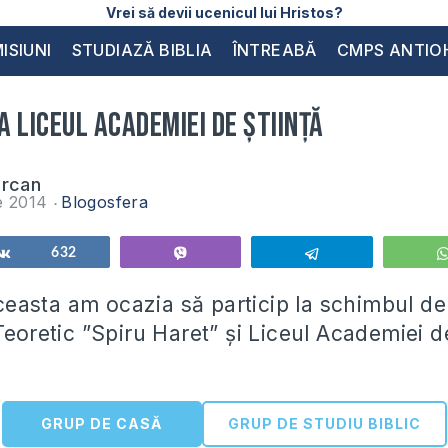
Vrei să devii ucenicul lui Hristos?
ISIUNI
STUDIAZĂ BIBLIA
ÎNTREABĂ
CMPS ANTIO
la Liceul Academiei de Știință
urcan
ie 2014
Blogosfera
Share
632
Vibe
Telegram
asta am ocazia să particip la schimbul de
Teoretic ”Spiru Haret” și Liceul Academiei de
GRUP DE CASĂ
GRUP DE STUDIU BIBLIC