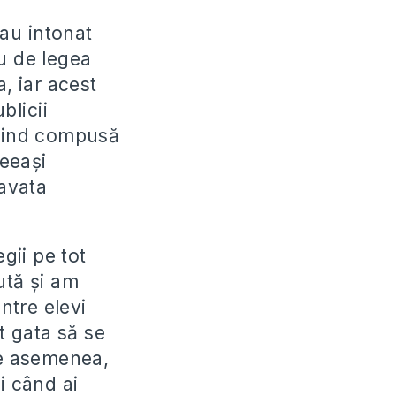
i au intonat
u de legea
, iar acest
blicii
fiind compusă
ceeași
ravata
gii pe tot
ută și am
ntre elevi
t gata să se
de asemenea,
i când ai