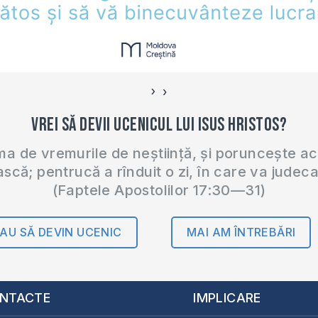
›
‹
Vrei să devii ucenicul lui Isus Hristos?
 de vremurile de neștiință, și poruncește a
ască; pentrucă a rînduit o zi, în care va judec
(Faptele Apostolilor 17:30—31)
AU SĂ DEVIN UCENIC
MAI AM ÎNTREBĂRI
NTACTE
IMPLICARE