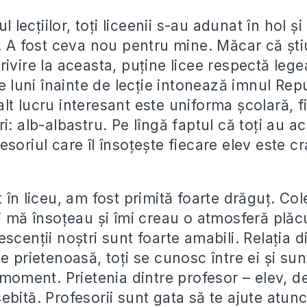
ul lecțiilor, toți liceenii s-au adunat în hol ș
i. A fost ceva nou pentru mine. Măcar că ști
ivire la aceasta, puține licee respectă legea
re luni înainte de lecție intonează imnul Repu
lt lucru interesant este uniforma școlară, 
i: alb-albastru. Pe lîngă faptul că toți au a
soriul care îl însoțește fiecare elev este c
 în liceu, am fost primită foarte drăguț. Cole
ei mă însoțeau și îmi creau o atmosferă plăc
scenții noștri sunt foarte amabili. Relația di
e prietenoasă, toți se cunosc între ei și sun
e moment. Prietenia dintre profesor – elev, 
bită. Profesorii sunt gata să te ajute atunc