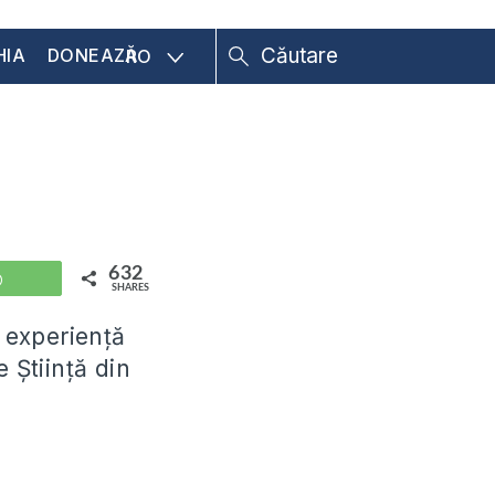
HIA
DONEAZĂ
RO
632
WhatsApp
SHARES
 experiență
 Știință din