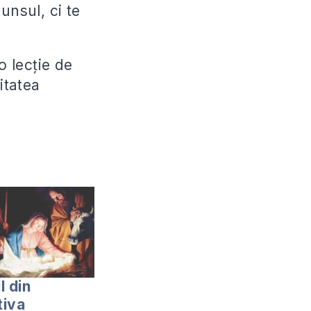
punsul, ci te
 lecție de
itatea
l din
tiva