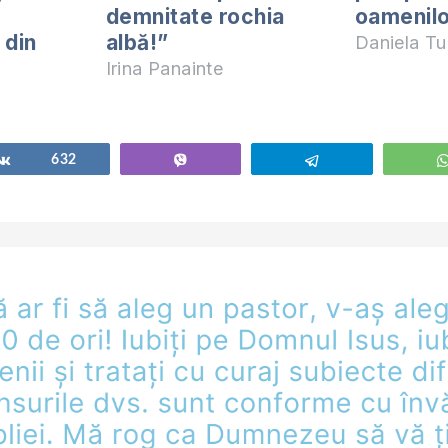
demnitate rochia
oamenil
 din
albă!”
Daniela Tu
Irina Panainte
Share
632
Vibe
Telegram