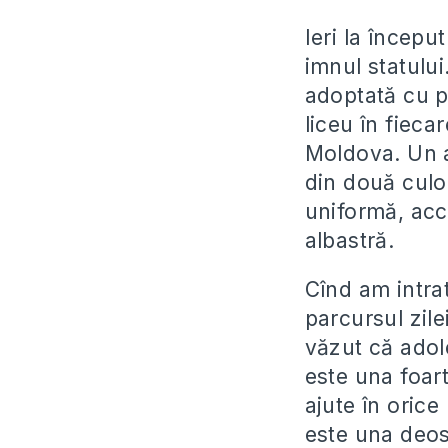
Ieri la început
imnul statulu
adoptată cu pr
liceu în fieca
Moldova. Un a
din două culor
uniformă, acce
albastră.
Cînd am intrat
parcursul zil
văzut că adole
este una foart
ajute în oric
este una deose