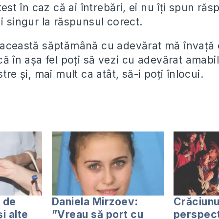
test în caz că ai întrebări, ei nu îți spun răs
gi singur la răspunsul corect.
 această săptămână cu adevărat mă învață o
că în așa fel poți să vezi cu adevărat amabil
stre și, mai mult ca atât, să-i poți înlocui.
r de
Daniela Mirzoev:
Crăciunu
i alte
”Vreau să port cu
perspec