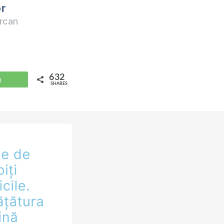
or
rcan
632
WhatsApp
SHARES