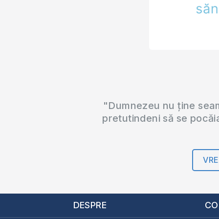
"Dumnezeu nu ține seama
pretutindeni să se pocăi
VRE
DESPRE
CO