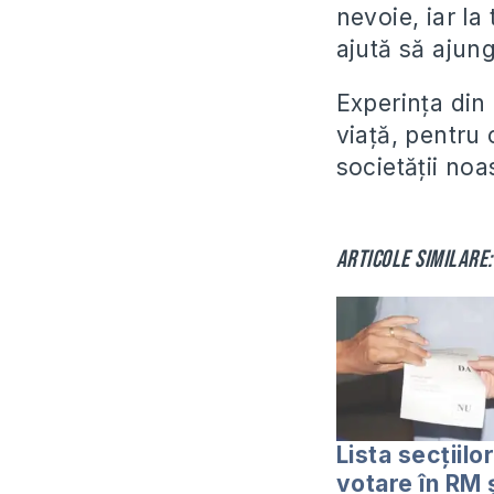
nevoie, iar la 
ajută să ajun
Experința din
viață, pentru 
societății noa
Articole similare:
Lista secțiilo
votare în RM ș