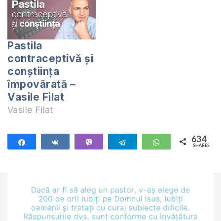
să se manifeste liber
această situație. În
sexual, și multe alte
acest video dau
învinuiri... Vă invit
câteva sfaturi utile
azi seara să avem o
pentru farmaciști
Pastila
discuție
sau alte profesii
contraceptivă și
#fără_protocol la
care le cere să
conștiința
acest subiect și să
meargă la
împovărată –
vedem…
compromis. Emisiuni
Vasile Filat
despre care fac
Vasile Filat
referință în acest…
634
Share
Share
Vibe
Telegram
WhatsApp
SHARES
634