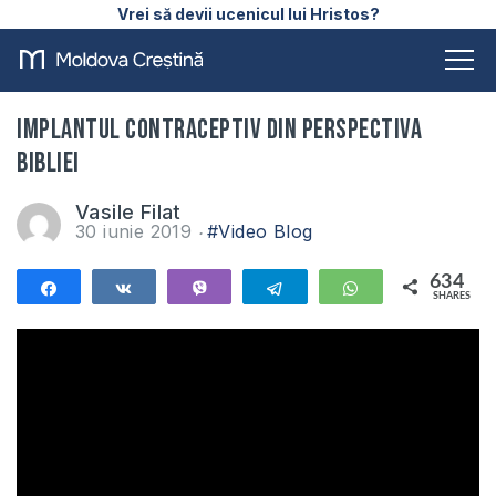
Vrei să devii ucenicul lui Hristos?
Implantul contraceptiv din perspectiva
Bibliei
Vasile Filat
30 iunie 2019
#Video Blog
634
Share
Share
Vibe
Telegram
WhatsApp
SHARES
634