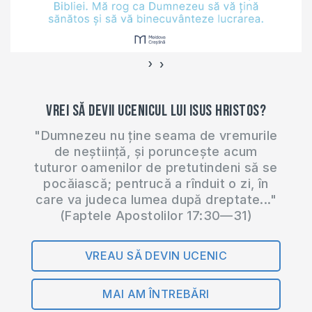
›
‹
Vrei să devii ucenicul lui Isus Hristos?
"Dumnezeu nu ține seama de vremurile
de neștiință, și poruncește acum
tuturor oamenilor de pretutindeni să se
pocăiască; pentrucă a rînduit o zi, în
care va judeca lumea după dreptate..."
(Faptele Apostolilor 17:30—31)
VREAU SĂ DEVIN UCENIC
MAI AM ÎNTREBĂRI