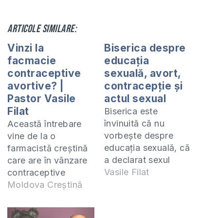
Articole similare:
Vinzi la
Biserica despre
facmacie
educația
contraceptive
sexuală, avort,
avortive? |
contracepție și
Pastor Vasile
actul sexual
Filat
Biserica este
învinuită că nu
Această întrebare
vorbește despre
vine de la o
educația sexuală, că
farmacistă creștină
a declarat sexul
care are în vânzare
păcat și
Vasile Filat
contraceptive
dezgustător, că i-a
avrotive la farmacie
Moldova Creștină
robit pe oameni și i-
și întreabă cum să
a lipsit de libertatea
procedeze în