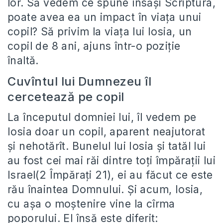
lor. Să vedem ce spune însăși Scriptura,
poate avea ea un impact în viața unui
copil? Să privim la viața lui Iosia, un
copil de 8 ani, ajuns într-o poziție
înaltă.
Cuvîntul lui Dumnezeu îl
cercetează pe copil
La începutul domniei lui, îl vedem pe
Iosia doar un copil, aparent neajutorat
și nehotărît. Bunelul lui Iosia și tatăl lui
au fost cei mai răi dintre toți împărații lui
Israel(2 Împărați 21), ei au făcut ce este
rău înaintea Domnului. Și acum, Iosia,
cu așa o moștenire vine la cîrma
poporului. El însă este diferit: