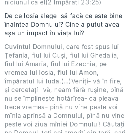
niciunul ca el(2 Împărați 23:25)
De ce Iosia alege să facă ce este bine
înaintea Domnului? Cine a putut avea
așa un impact în viața lui?
Cuvîntul Domnului
, care fost spus lui
Ţefania, fiul lui Cuşi, fiul lui Ghedalia,
fiul lui Amaria, fiul lui Ezechia,
pe
vremea lui Iosia, fiul lui Amon,
împăratul lui Iuda
.(…)Veniţi- vă în fire,
şi cercetaţi- vă, neam fără ruşine, pînă
nu se împlineşte hotărîrea- ca pleava
trece vremea- pînă nu vine peste voi
mînia aprinsă a Domnului, pînă nu vine
peste voi ziua mîniei Domnului! Căutaţi
pe Domnul, toţi cei smeriţi din ţară, cari