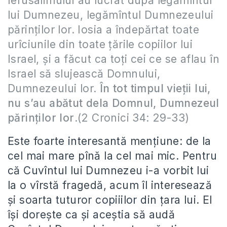
Ierusalimului au lucrat după legămîntul
lui Dumnezeu, legămîntul Dumnezeului
părinţilor lor. Iosia a îndepărtat toate
urîciunile din toate ţările copiilor lui
Israel, şi a făcut ca toţi cei ce se aflau în
Israel să slujească Domnului,
Dumnezeului lor.
În tot timpul vieţii lui,
nu s’au abătut dela Domnul, Dumnezeul
părinţilor lor
.(2 Cronici 34: 29-33)
Este foarte interesantă mențiune: de la
cel mai mare pînă la cel mai mic. Pentru
că Cuvîntul lui Dumnezeu i-a vorbit lui
la o vîrstă fragedă, acum îl interesează
și soarta tuturor copiiilor din țara lui. El
își dorește ca și aceștia să audă