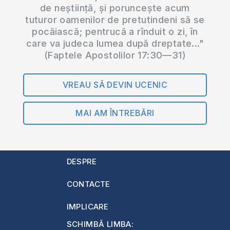
de neștiință, și poruncește acum
tuturor oamenilor de pretutindeni să se
pocăiască; pentrucă a rînduit o zi, în
care va judeca lumea după dreptate..."
(Faptele Apostolilor 17:30—31)
VREAU SĂ DEVIN UCENIC
MAI AM ÎNTREBĂRI
DESPRE
CONTACTE
IMPLICARE
SCHIMBĂ LIMBA: