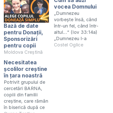
Cum să auzi
vocea Domnului
„Dumnezeu
vorbeşte însă, când
Bază de date
într-un fel, când într-
pentru Donații,
altul...“ (Iov 33:14a)
„Dumnezeu l-a
Sponsorizări
chemat din mijlocul
Costel Oglice
pentru copii
rugului şi a zis:
Moldova Creștină
«Moise! Moise!» El
Necesitatea
a răspuns: «Iată-mă!
școlilor creștine
» Dumnezeu a zis:
în țara noastră
«Nu te apropia de
Potrivit grupului de
locul acesta;
cercetări BARNA,
scoate-ţi
copiii din familii
încălţămintea din
creștine, care rămân
picioare, căci locul
în biserică după ce
pe care calci este un