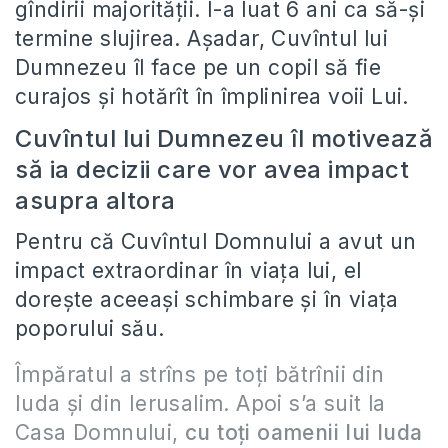
gîndirii majorității. I-a luat 6 ani ca să-și
termine slujirea. Așadar, Cuvîntul lui
Dumnezeu îl face pe un copil să fie
curajos și hotărît în împlinirea voii Lui.
Cuvîntul lui Dumnezeu îl motivează
să ia decizii care vor avea impact
asupra altora
Pentru că Cuvîntul Domnului a avut un
impact extraordinar în viața lui, el
dorește aceeași schimbare și în viața
poporului său.
Împăratul a strîns pe toţi bătrînii din
Iuda şi din Ierusalim. Apoi s’a suit la
Casa Domnului,
cu toţi oamenii lui Iuda