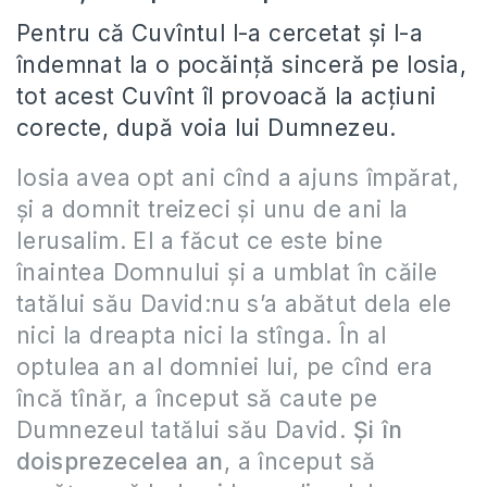
Pentru că Cuvîntul l-a cercetat și l-a
îndemnat la o pocăință sinceră pe Iosia,
tot acest Cuvînt îl provoacă la acțiuni
corecte, după voia lui Dumnezeu.
Iosia avea opt ani cînd a ajuns împărat,
şi a domnit treizeci şi unu de ani la
Ierusalim. El a făcut ce este bine
înaintea Domnului şi a umblat în căile
tatălui său David:nu s’a abătut dela ele
nici la dreapta nici la stînga. În al
optulea an al domniei lui, pe cînd era
încă tînăr, a început să caute pe
Dumnezeul tatălui său David.
Şi în
doisprezecelea an
, a început să