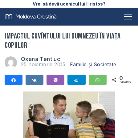
Vrei să devii ucenicul lui Hristos?
Impactul Cuvîntului lui Dumnezeu în viața
copiilor
Oxana Tentiuc
25 noiembrie 2015
Familie și Societate
0
Share
Share
Vibe
Telegram
WhatsApp
SHARES