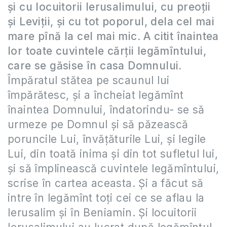
şi cu locuitorii Ierusalimului, cu preoţii
şi Leviţii, şi cu tot poporul, dela cel mai
mare pînă la cel mai mic
.
A citit înaintea
lor toate cuvintele cărţii legămîntului,
care se găsise în casa Domnului
.
Împăratul stătea pe scaunul lui
împărătesc, şi a încheiat legămînt
înaintea Domnului, îndatorindu- se să
urmeze pe Domnul şi să păzească
poruncile Lui, învăţăturile Lui, şi legile
Lui, din toată inima şi din tot sufletul lui,
şi să împlinească cuvintele legămîntului,
scrise în cartea aceasta. Şi a făcut să
intre în legămînt toţi cei ce se aflau la
Ierusalim şi în Beniamin. Şi locuitorii