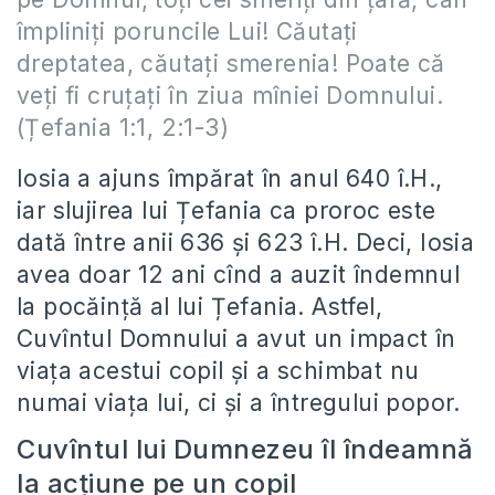
împliniţi poruncile Lui! Căutaţi
dreptatea, căutaţi smerenia! Poate că
veţi fi cruţaţi în ziua mîniei Domnului.
(Țefania 1:1, 2:1-3)
Iosia a ajuns împărat în anul 640 î.H.,
iar slujirea lui Țefania ca proroc este
dată între anii 636 și 623 î.H. Deci, Iosia
avea doar 12 ani cînd a auzit îndemnul
la pocăință al lui Țefania. Astfel,
Cuvîntul Domnului a avut un impact în
viața acestui copil și a schimbat nu
numai viața lui, ci și a întregului popor.
Cuvîntul lui Dumnezeu îl îndeamnă
la acțiune pe un copil