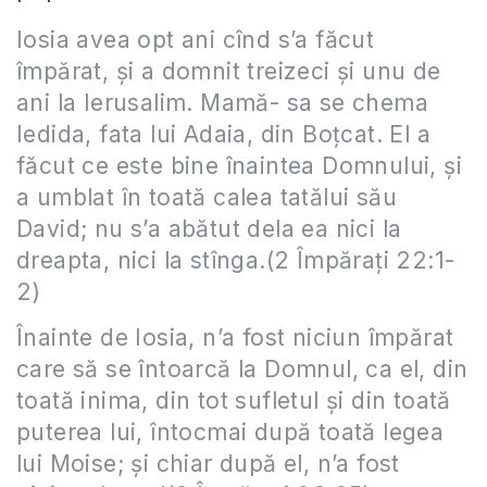
Iosia avea opt ani cînd s’a făcut
împărat, şi a domnit treizeci şi unu de
ani la Ierusalim. Mamă- sa se chema
Iedida, fata lui Adaia, din Boţcat. El a
făcut ce este bine înaintea Domnului, şi
a umblat în toată calea tatălui său
David; nu s’a abătut dela ea nici la
dreapta, nici la stînga.(2 Împărați 22:1-
2)
Înainte de Iosia, n’a fost niciun împărat
care să se întoarcă la Domnul, ca el, din
toată inima, din tot sufletul şi din toată
puterea lui, întocmai după toată legea
lui Moise; şi chiar după el, n’a fost