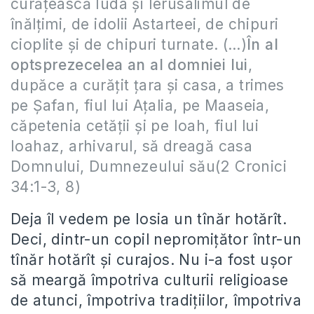
curăţească Iuda şi Ierusalimul de
înălţimi, de idolii Astarteei, de chipuri
cioplite şi de chipuri turnate. (…)
În al
optsprezecelea an al domniei lui
,
dupăce a curăţit ţara şi casa, a trimes
pe Şafan, fiul lui Aţalia, pe Maaseia,
căpetenia cetăţii şi pe Ioah, fiul lui
Ioahaz, arhivarul, să dreagă casa
Domnului, Dumnezeului său(2 Cronici
34:1-3, 8)
Deja îl vedem pe Iosia un tînăr hotărît.
Deci, dintr-un copil nepromițător într-un
tînăr hotărît și curajos. Nu i-a fost ușor
să meargă împotriva culturii religioase
de atunci, împotriva tradițiilor, împotriva