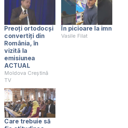
Preoți ortodocși
În picioare la imn
convertiți din
Vasile Filat
România, în
vizită la
emisiunea
ACTUAL
Moldova Creștină
TV
Care trebuie să