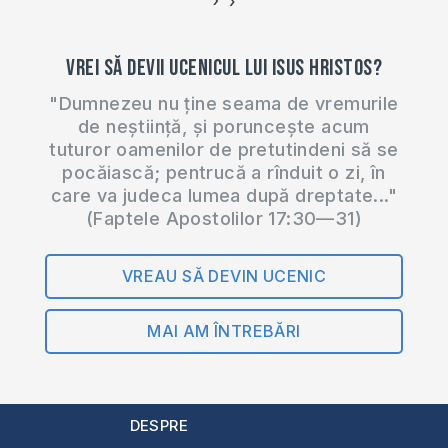
›
‹
Vrei să devii ucenicul lui Isus Hristos?
"Dumnezeu nu ține seama de vremurile
de neștiință, și poruncește acum
tuturor oamenilor de pretutindeni să se
pocăiască; pentrucă a rînduit o zi, în
care va judeca lumea după dreptate..."
(Faptele Apostolilor 17:30—31)
VREAU SĂ DEVIN UCENIC
MAI AM ÎNTREBĂRI
DESPRE