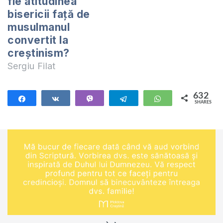
fie atitudinea
bisericii față de
musulmanul
convertit la
creștinism?
Sergiu Filat
632
Share
Share
Vibe
Telegram
WhatsApp
SHARES
632