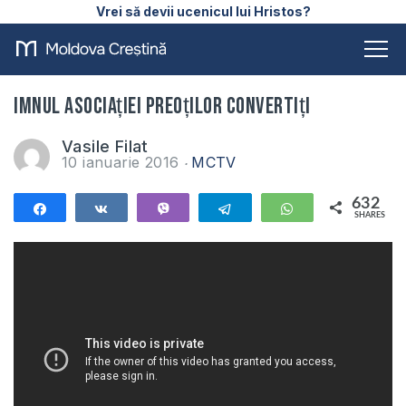
Vrei să devii ucenicul lui Hristos?
Imnul Asociației Preoților Convertiți
Vasile Filat
10 ianuarie 2016
MCTV
632
Share
Share
Vibe
Telegram
WhatsApp
SHARES
632