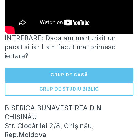
ÎNTREBARE: Daca am marturisit un
pacat si iar l-am facut mai primesc
iertare?
GRUP DE CASĂ
GRUP DE STUDIU BIBLIC
BISERICA BUNAVESTIREA DIN
CHIȘINĂU
Str. Ciocârliei 2/8, Chișinău,
Rep.Moldova