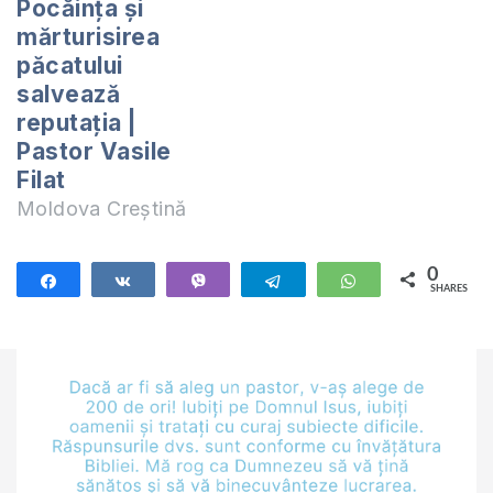
Pocăința și
mărturisirea
păcatului
salvează
reputația |
Pastor Vasile
Filat
Moldova Creștină
0
Share
Share
Vibe
Telegram
WhatsApp
SHARES