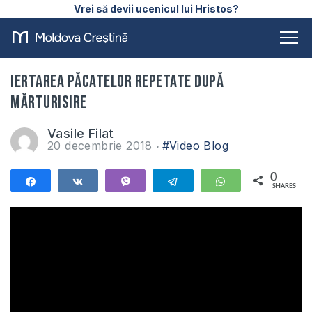
Vrei să devii ucenicul lui Hristos?
Iertarea păcatelor repetate după
mărturisire
Vasile Filat
20 decembrie 2018
#Video Blog
0
Share
Share
Vibe
Telegram
WhatsApp
SHARES