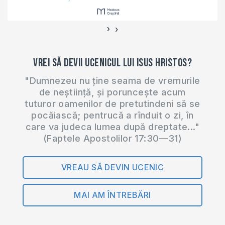
›
‹
Vrei să devii ucenicul lui Isus Hristos?
"Dumnezeu nu ține seama de vremurile
de neștiință, și poruncește acum
tuturor oamenilor de pretutindeni să se
pocăiască; pentrucă a rînduit o zi, în
care va judeca lumea după dreptate..."
(Faptele Apostolilor 17:30—31)
VREAU SĂ DEVIN UCENIC
MAI AM ÎNTREBĂRI