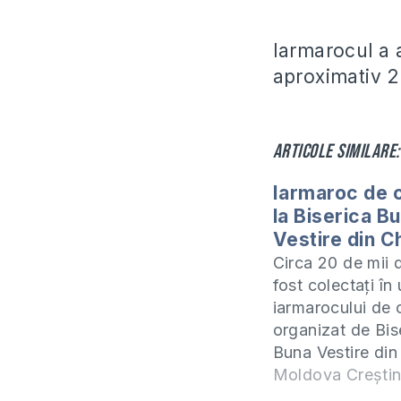
Iarmarocul a 
aproximativ 25
Articole similare:
Iarmaroc de c
la Biserica B
Vestire din C
Circa 20 de mii d
fost colectați în
iarmarocului de 
organizat de Bis
Buna Vestire din
Din banii adunați
Moldova Crești
procurate cadour