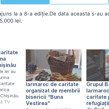
ajuns la a 8-a ediție.De data aceasta s-au 
.000 lei.
aritate
una
hișinău
e lei au
 urma
caritate
Iarmaroc de caritate
Grupul B
erica
organizat de membrii
Iarmaroc
 Chișinău.
bisericii “Buna
caritate
 vor fi
nă TV
Vestirea”
refugiați
i și