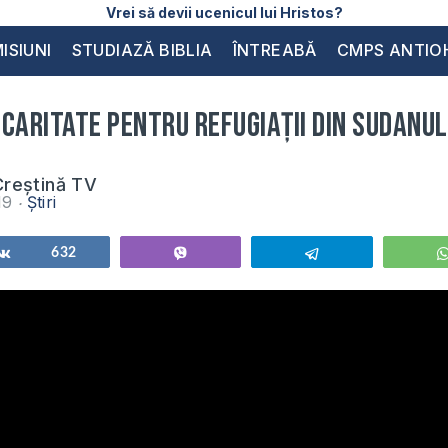
Vrei să devii ucenicul lui Hristos?
ISIUNI
STUDIAZĂ BIBLIA
ÎNTREABĂ
CMPS ANTIO
caritate pentru refugiații din Sudanul
reștină TV
019
Știri
Share
632
Vibe
Telegram