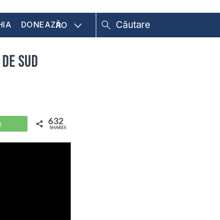
HIA
DONEAZĂ
RO
 de Sud
632
WhatsApp
SHARES