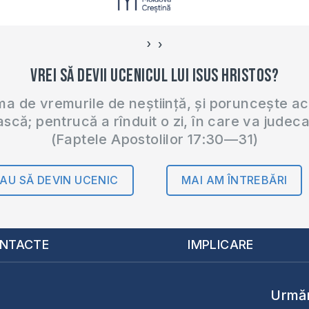
›
‹
Vrei să devii ucenicul lui Isus Hristos?
 de vremurile de neștiință, și poruncește a
ască; pentrucă a rînduit o zi, în care va judec
(Faptele Apostolilor 17:30—31)
AU SĂ DEVIN UCENIC
MAI AM ÎNTREBĂRI
NTACTE
IMPLICARE
Urmăr