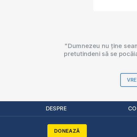
"Dumnezeu nu ține seama
pretutindeni să se pocăi
VRE
DESPRE
CO
DONEAZĂ