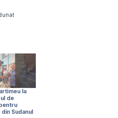
adunat
artimeu la
ul de
 pentru
i din Sudanul