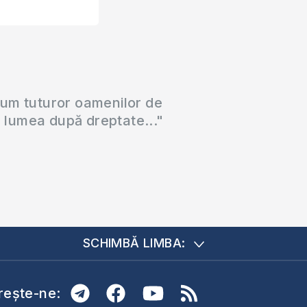
cum tuturor oamenilor de
a lumea după dreptate..."
SCHIMBĂ LIMBA:
ește-ne: