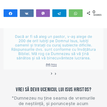
Hristos – nu avea
cum să mai iasă din
0
Share
Share
Vibe
Telegram
WhatsApp
SHARES
mormânt, dar a treia
zi El a părăsit fâșiile
de pânză în care
fusese înfășurat, ca
un…
›
‹
Vrei să devii ucenicul lui Isus Hristos?
"Dumnezeu nu ține seama de vremurile
de neștiință, și poruncește acum