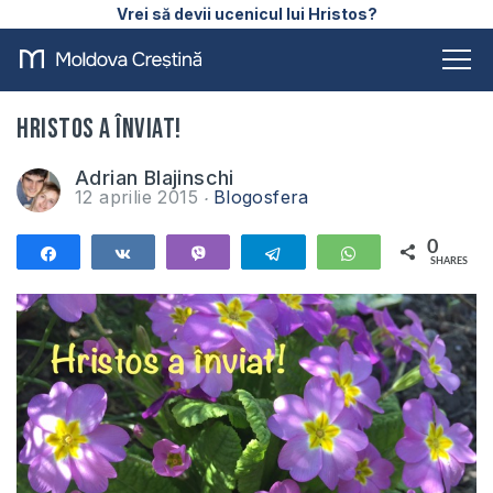
Vrei să devii ucenicul lui Hristos?
Hristos a înviat!
Adrian Blajinschi
12 aprilie 2015
Blogosfera
0
Share
Share
Vibe
Telegram
WhatsApp
SHARES