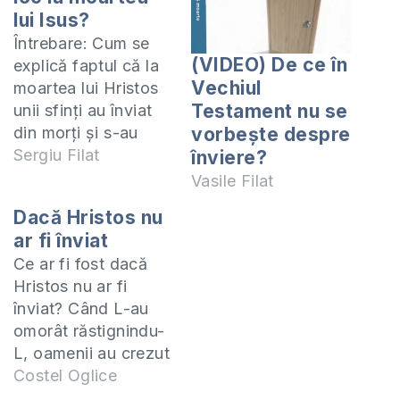
lui Isus?
Întrebare: Cum se
(VIDEO) De ce în
explică faptul că la
Vechiul
moartea lui Hristos
Testament nu se
unii sfinți au înviat
din morți și s-au
vorbește despre
arătat în oraș?
Sergiu Filat
înviere?
Această întâmplare
Vasile Filat
ne este relatată doar
Dacă Hristos nu
de Evanghelistul
ar fi înviat
Matei: Isus a strigat
Ce ar fi fost dacă
iarăș cu glas tare, și
Hristos nu ar fi
Și-a dat duhul. Și
înviat? Când L-au
îndată perdeaua
omorât răstignindu-
dinlăuntrul Templului
L, oamenii au crezut
s-a rupt în două,…
că în sfârşit au
Costel Oglice
scăpat de Isus