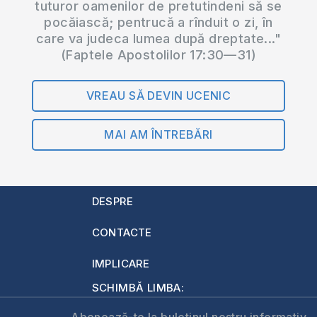
tuturor oamenilor de pretutindeni să se
pocăiască; pentrucă a rînduit o zi, în
care va judeca lumea după dreptate..."
(Faptele Apostolilor 17:30—31)
VREAU SĂ DEVIN UCENIC
MAI AM ÎNTREBĂRI
DESPRE
CONTACTE
IMPLICARE
SCHIMBĂ LIMBA:
Abonează-te la buletinul nostru informativ