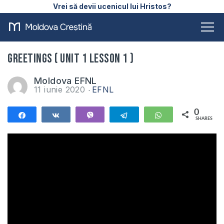
Vrei să devii ucenicul lui Hristos?
Greetings ( Unit 1 Lesson 1 )
Moldova EFNL
11 iunie 2020
EFNL
0
Share
Share
Vibe
Telegram
WhatsApp
SHARES