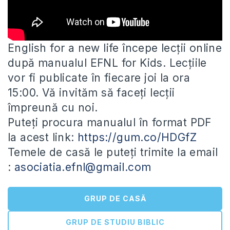
English for a new life începe lecții online
după manualul EFNL for Kids. Lecțiile
vor fi publicate în fiecare joi
la ora
15:00. Vă invităm să faceți lecții
împreună cu noi.
Puteți procura manualul în format PDF
la acest link:
https://gum.co/HDGfZ
Temele de casă le puteți trimite la email
:
asociatia.efnl@gmail.com
GRUP DE CASĂ
GRUP DE STUDIU BIBLIC