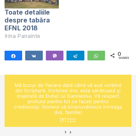
Toate detaliile
despre tabăra
EFNL 2018
Irina Panainte
0
Share
Share
Vibe
Telegram
WhatsApp
SHARES
›
‹