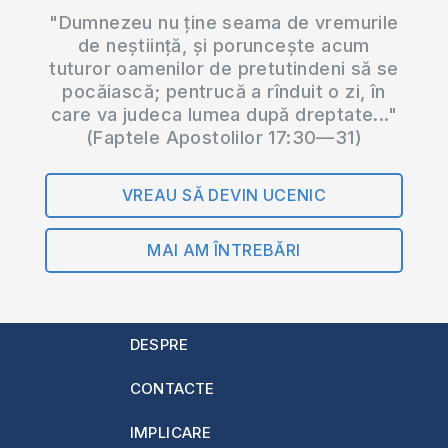
"Dumnezeu nu ține seama de vremurile
de neștiință, și poruncește acum
tuturor oamenilor de pretutindeni să se
pocăiască; pentrucă a rînduit o zi, în
care va judeca lumea după dreptate..."
(Faptele Apostolilor 17:30—31)
VREAU SĂ DEVIN UCENIC
MAI AM ÎNTREBĂRI
DESPRE
CONTACTE
IMPLICARE