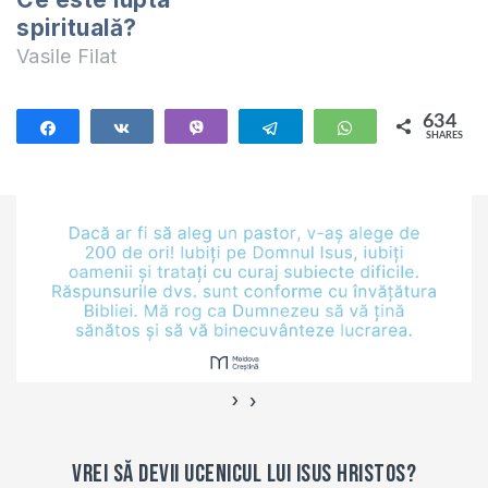
spirituală?
Vasile Filat
634
Share
Share
Vibe
Telegram
WhatsApp
SHARES
634
›
‹
Vrei să devii ucenicul lui Isus Hristos?