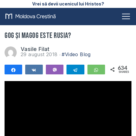
Vrei să devii ucenicul lui Hristos?
Gog și Magog este Rusia?
Vasile Filat
29 august 2018
#Video Blog
634
Share
Share
Vibe
Telegram
WhatsApp
SHARES
634