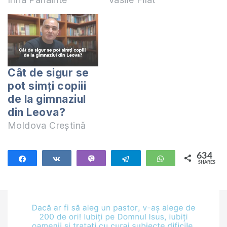
Cât de sigur se
pot simți copiii
de la gimnaziul
din Leova?
Moldova Creștină
634
Share
Share
Vibe
Telegram
WhatsApp
SHARES
634