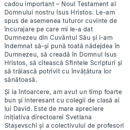
cadou important – Noul Testament al
Domnului nostru Isus Hristos. Le-am
spus de asemenea tuturor cuvinte de
încurajare pe care mi le-a dat
Dumnezeu din Cuvântul Său şi i-am
îndemnat să-şi pună toată nădejdea în
Dumnezeu, să creadă în Domnul Isus
Hristos, să citească Sfintele Scripturi şi
să trăiască potrivit cu învăţătura lor
sănătoasă.
Şi la întoarcere, am avut un timp foarte
bun şi interesant cu colegii de clasă ai
lui David. Este de mare apreciere
iniţiativa directoarei Svetlana
Staşevschi şi a colectivului de profesori