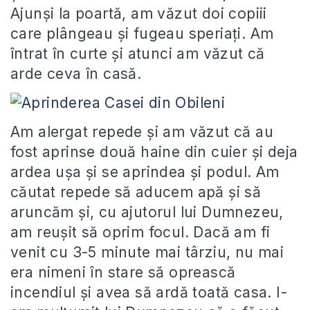
Ajunşi la poartă, am văzut doi copiii
care plângeau şi fugeau speriaţi. Am
întrat în curte şi atunci am văzut că
arde ceva în casă.
Am alergat repede şi am văzut că au
fost aprinse două haine din cuier şi deja
ardea uşa şi se aprindea şi podul. Am
căutat repede să aducem apă şi să
aruncăm şi, cu ajutorul lui Dumnezeu,
am reuşit să oprim focul. Dacă am fi
venit cu 3-5 minute mai târziu, nu mai
era nimeni în stare să oprească
incendiul şi avea să ardă toată casa. I-