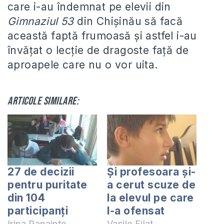
care i-au îndemnat pe elevii din
Gimnaziul 53
din Chişinău să facă
această faptă frumoasă şi astfel i-au
învăţat o lecţie de dragoste faţă de
aproapele care nu o vor uita.
Articole similare:
27 de decizii
Și profesoara și-
pentru puritate
a cerut scuze de
din 104
la elevul pe care
participanți
l-a ofensat
Irina Panainte
Vasile Filat