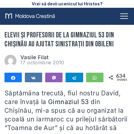
Vrei să devii ucenicul lui Hristos?
Elevii şi profesorii de la Gimnaziul 53 din
Chişinău au ajutat sinistraţii din Obileni
Vasile Filat
17 octombrie 2010
634
Share
Share
Vibe
Telegram
WhatsApp
SHARES
634
Săptămâna trecută, fiul nostru David,
care învaţă la
Gimnaziul 53
din
Chişinău, mi-a spus că au organizat la
şcoală un iarmaroc cu prilejul sărbătorii
“Toamna de Aur” şi că au hotărât să