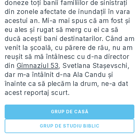
doneze toţi banii familiilor de sinistraţi
din zonele afectate de inundaţii în vara
acestui an. Mi-a mai spus că am fost şi
eu ales şi rugat să merg cu ei ca să
ducă aceşti bani destinatarilor. Când am
venit la şcoală, cu părere de rău, nu am
reușit să mă întâlnesc cu d-na director
din
Gimnaziul 53
, Svetlana Staşevschi,
dar m-a întâlnit d-na Ala Candu şi
înainte ca să plecăm la drum, ne-a dat
acest reportaj scurt.
GRUP DE CASĂ
GRUP DE STUDIU BIBLIC