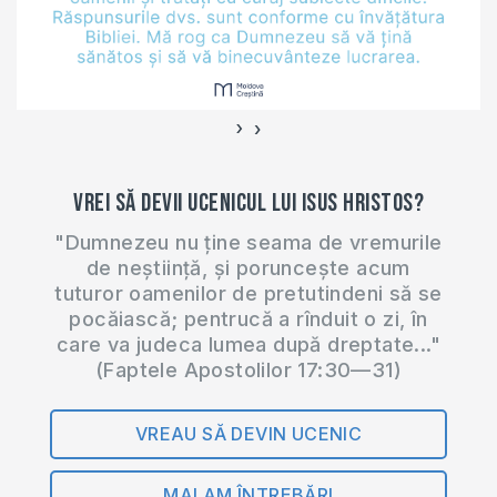
›
‹
Vrei să devii ucenicul lui Isus Hristos?
"Dumnezeu nu ține seama de vremurile
de neștiință, și poruncește acum
tuturor oamenilor de pretutindeni să se
pocăiască; pentrucă a rînduit o zi, în
care va judeca lumea după dreptate..."
(Faptele Apostolilor 17:30—31)
VREAU SĂ DEVIN UCENIC
MAI AM ÎNTREBĂRI