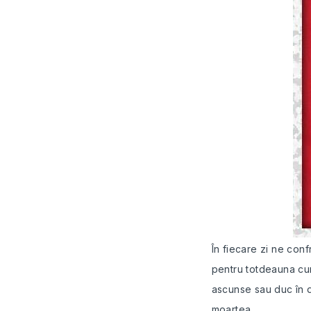
În fiecare zi ne con
pentru totdeauna cur
ascunse sau duc în di
moartea.