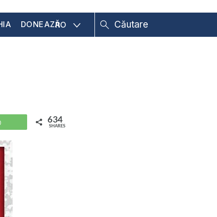
HIA
DONEAZĂ
RO
634
WhatsApp
SHARES