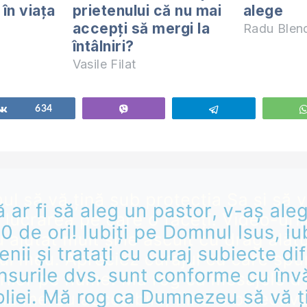
în viața
prietenului că nu mai
alege
accepți să mergi la
Radu Blen
întâlniri?
Vasile Filat
Share
634
Vibe
Telegram