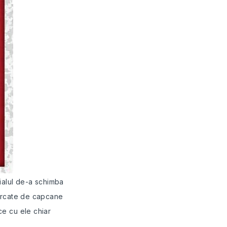
țialul de-a schimba
marcate de capcane
uce cu ele chiar