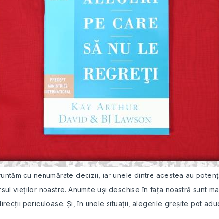
fruntăm cu nenumărate decizii, iar unele dintre acestea au poten
sul vieților noastre. Anumite uși deschise în fața noastră sunt 
recții periculoase. Și, în unele situații, alegerile greșite pot ad