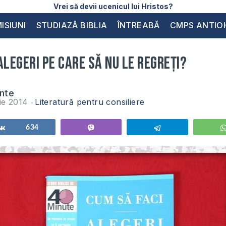
Vrei să devii ucenicul lui Hristos?
ISIUNI
STUDIAZĂ BIBLIA
ÎNTREABĂ
CMPS ANTIO
alegeri pe care să nu le regreți?
inte
ie 2014
Literatură pentru consiliere
Share
634
Vibe
Telegram