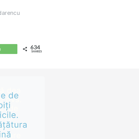
darencu
634
WhatsApp
SHARES