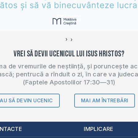
›
‹
Vrei să devii ucenicul lui Isus Hristos?
 de vremurile de neștiință, și poruncește a
ască; pentrucă a rînduit o zi, în care va judec
(Faptele Apostolilor 17:30—31)
AU SĂ DEVIN UCENIC
MAI AM ÎNTREBĂRI
NTACTE
IMPLICARE