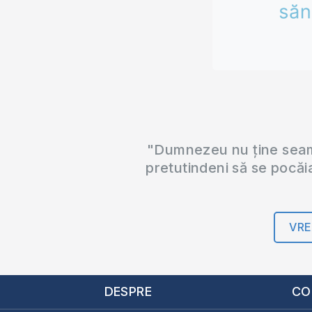
"Dumnezeu nu ține seama
pretutindeni să se pocăi
VRE
DESPRE
CO