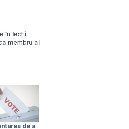
în lecții
u ca membru al
ntarea de a