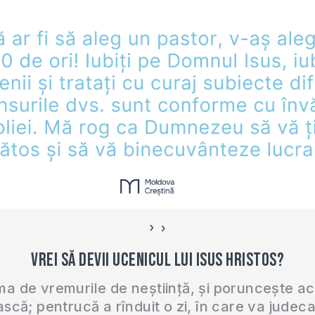
›
‹
Vrei să devii ucenicul lui Isus Hristos?
 de vremurile de neștiință, și poruncește a
ască; pentrucă a rînduit o zi, în care va judec