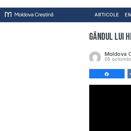
ARTICOLE
EM
Gândul lui H
Moldova C
05 octomb
Share