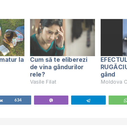
matur la
Cum să te eliberezi
EFECTU
de vina gândurilor
RUGĂCIU
rele?
gând
Vasile Filat
Moldova C
Share
634
Vibe
Telegram