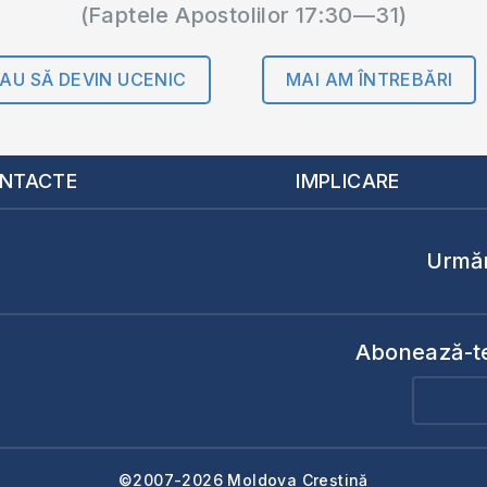
(Faptele Apostolilor 17:30—31)
AU SĂ DEVIN UCENIC
MAI AM ÎNTREBĂRI
NTACTE
IMPLICARE
Urmăr
Abonează-te 
©2007-2026 Moldova Creștină