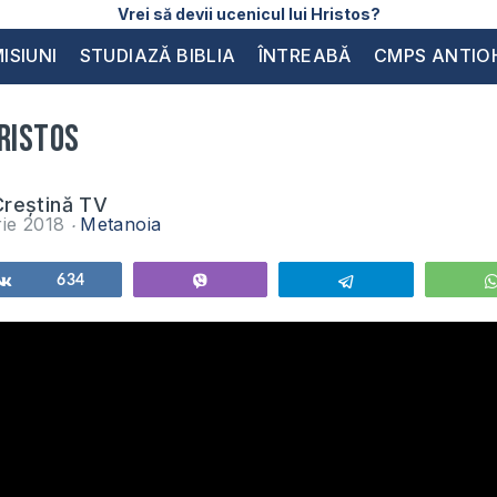
Vrei să devii ucenicul lui Hristos?
ISIUNI
STUDIAZĂ BIBLIA
ÎNTREABĂ
CMPS ANTIO
ristos
reștină TV
rie 2018
Metanoia
Share
634
Vibe
Telegram