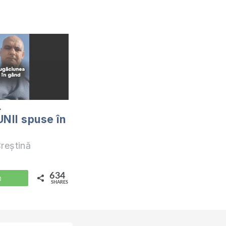
L
NII spuse în
reștină
634
WhatsApp
SHARES