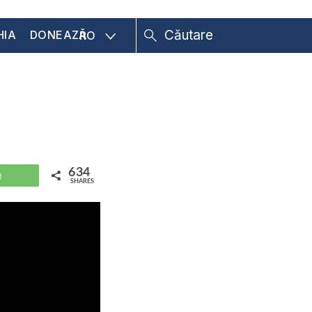
HIA
DONEAZĂ
RO
634
WhatsApp
SHARES