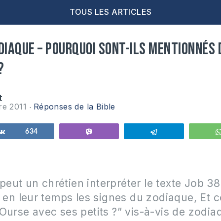
TOUS LES ARTICLES
diaque – pourquoi sont-ils mentionnés 
?
t
re 2011
Réponses de la Bible
Partagez
634
Vibe
Telegram
ut un chrétien interpréter le texte Job 38
e en leur temps les signes du zodiaque, Et 
Ourse avec ses petits ?” vis-à-vis de zodia