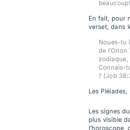
beaucoup!
En fait, pour
verset, dans l
Noues-tu l
de l’Orion
zodiaque, 
Connais-tu
? (Job 38:
Les Pléiades, 
Les signes du
plus visible d
l’horoscope, c