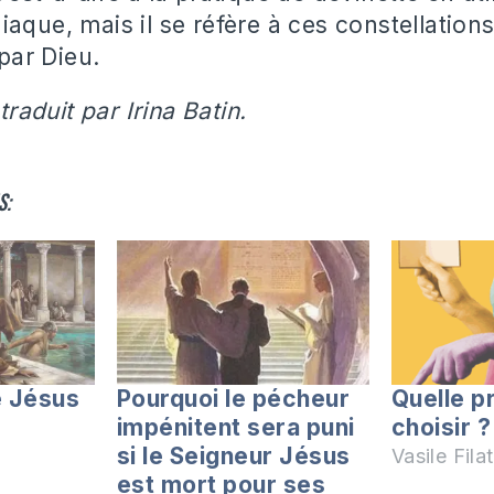
aque, mais il se réfère à ces constellations
 par Dieu.
 traduit par Irina Batin.
s:
e Jésus
Pourquoi le pécheur
Quelle p
impénitent sera puni
choisir ?
si le Seigneur Jésus
Vasile Filat
est mort pour ses