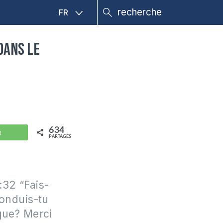
FR
dans le
634
WhatsApp
PARTAGES
:32 “Fais-
conduis-tu
que? Merci