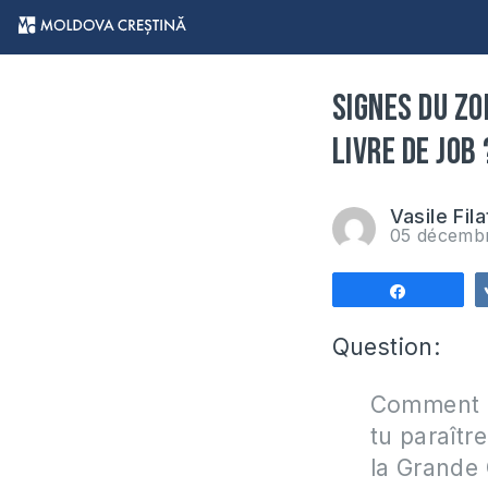
Signes du zo
livre de Job 
Vasile Fila
05 décemb
Partagez
Question:
Comment pe
tu paraîtr
la Grande 