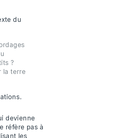
exte du
cordages
du
its ?
 la terre
ations.
ui devienne
se réfère pas à
isant les