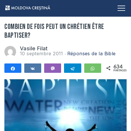
Combien de fois peut un chrétien être
baptiser?
Vasile Filat
10 septembre 2011
Réponses de la Bible
634
Partagez
Partagez
Vibe
Telegram
WhatsApp
PARTAGES
634