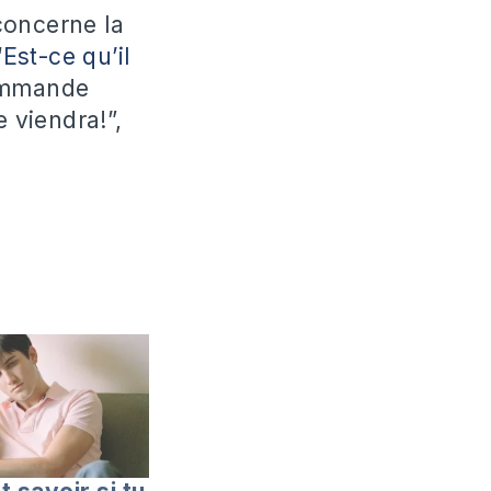
concerne la
“
Est-ce qu’il
commande
e viendra!”,