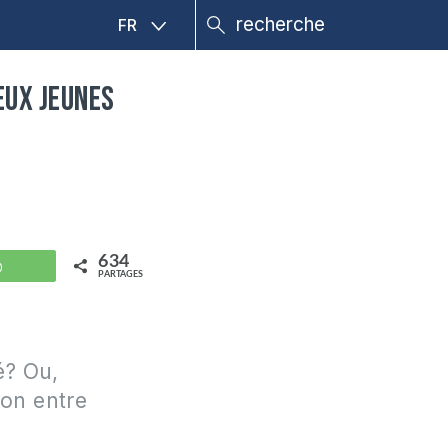
FR
eux jeunes
634
WhatsApp
PARTAGES
é? Ou,
ion entre