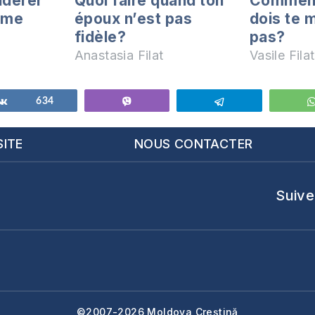
idérer
Quoi faire quand ton
Comment 
mme
époux n’est pas
dois te 
fidèle?
pas?
Anastasia Filat
Vasile Filat
Partagez
634
Vibe
Telegram
SITE
NOUS CONTACTER
Suive
©2007-2026 Moldova Creștină