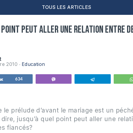
TOUS LES ARTICLES
 point peut aller une relation entre d
t
re 2010
Education
Partagez
634
Vibe
Telegram
e le
prélude d’avant le mariage est un péch
dire, jusqu’
à
quel point peut aller une relat
es fiancés?