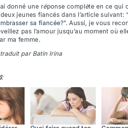
’ai donné une r
é
ponse compl
è
te en ce qui 
 deux jeunes fiancés dans l’article suivant: 
embrasser sa fiancée
?”. Aussi, je vous re
réveillez pas l’amour jusqu’au moment où ell
 par ma femme.
 traduit par Batin Irina
s: