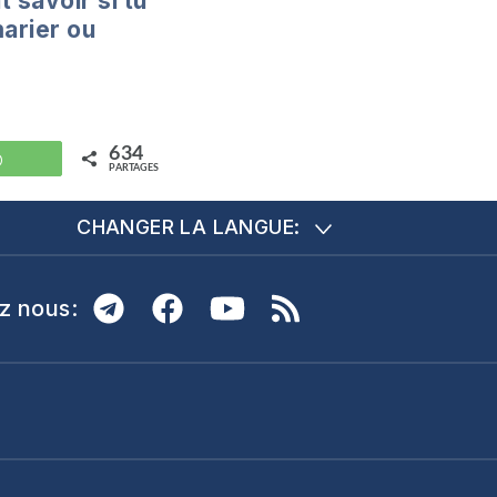
savoir si tu
marier ou
634
WhatsApp
PARTAGES
CHANGER LA LANGUE:
z nous: