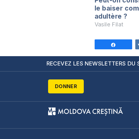
Peut-on cons
le baiser co
adultère ?
Vasile Filat
Partagez
RECEVEZ LES NEWSLETTERS DU 
DONNER