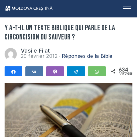
Y a-t-il un texte biblique qui parle de la
circoncision du Sauveur ?
Vasile Filat
29 février 2012
Réponses de la Bible
634
Partagez
Partagez
Vibe
Telegram
WhatsApp
PARTAGES
634