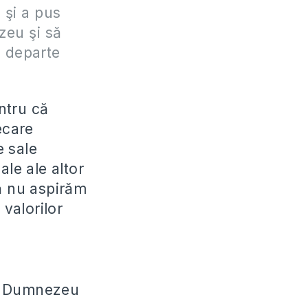
 şi a pus
zeu şi să
e departe
ntru că
ecare
e sale
ale ale altor
 să nu aspirăm
 valorilor
in. Dumnezeu