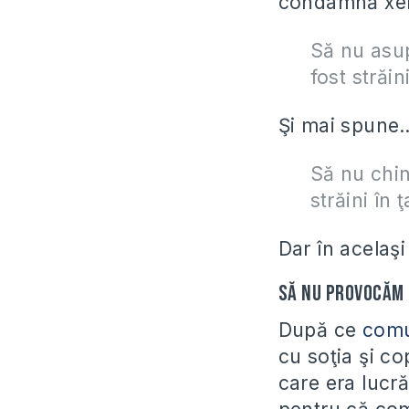
condamnă xen
Să nu asupr
fost străin
Şi mai spune
Să nu chinu
străini în 
Dar în acelaş
Să nu provocăm 
După ce
comun
cu soţia şi co
care era lucr