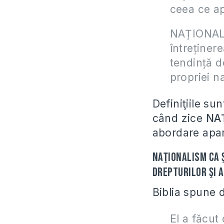
ceea ce ap
NAȚIONALÍS
întreținere
tendință d
propriei n
Definiţiile su
când zice
NA
abordare apa
Naţionalism ca 
drepturilor şi 
Biblia spune
El a făcut 