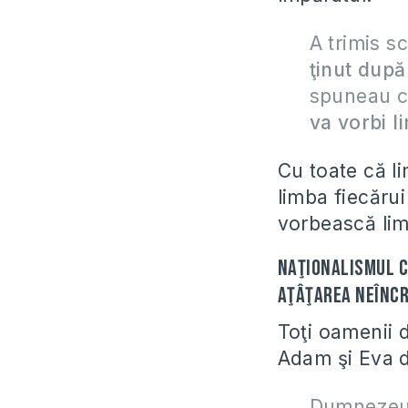
A trimis sc
ţinut după
spuneau că
va vorbi l
Cu toate că li
limba fiecărui
vorbească lim
Naţionalismul ca
aţâţarea neîncre
Toţi oamenii d
Adam şi Eva d
Dumnezeu 