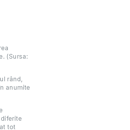
rea
e. (Sursa:
ul rând,
 în anumite
e
 diferite
at tot