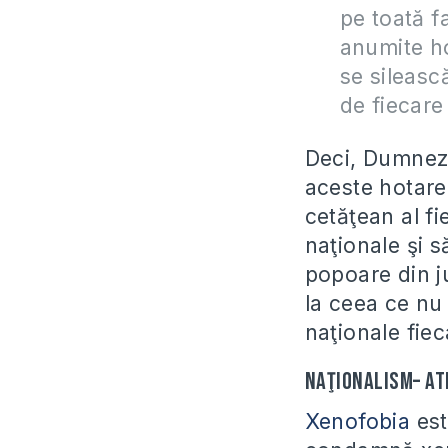
pe toată f
anumite ho
se sileasc
de fiecare
Deci, Dumneze
aceste hotare 
cetăţean al fi
naţionale şi s
popoare din ju
la ceea ce nu 
naţionale fiec
Naţionalism– at
Xenofobia
est