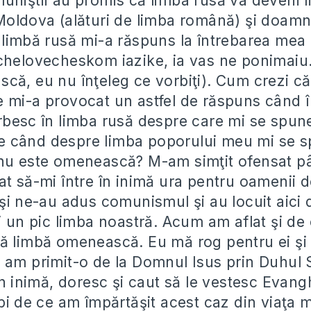
uniştii au promis că limba rusă va deveni l
Moldova (alături de limba română) şi doamn
 limbă rusă mi-a răspuns la întrebarea mea a
chelovecheskom iazike, ia vas ne ponimaiu…
că, eu nu înţeleg ce vorbiţi). Cum crezi c
 mi-a provocat un astfel de răspuns când î
rbesc în limba rusă despre care mi se spun
 când despre limba poporului meu mi se 
nu este omenească? M-am simţit ofensat pâ
at să-mi între în inimă ura pentru oamenii d
 şi ne-au adus comunismul şi au locuit aici 
i un pic limba noastră. Acum am aflat şi de
ă limbă omenească. Eu mă rog pentru ei şi
 am primit-o de la Domnul Isus prin Duhul 
în inimă, doresc şi caut să le vestesc Evangh
ebi de ce am împărtăşit acest caz din viaţa 