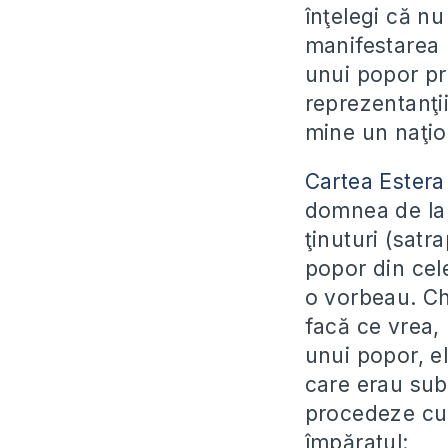
înţelegi că n
manifestarea l
unui popor pr
reprezentanţi
mine un naţion
Cartea Estera 
domnea de la 
ţinuturi (satr
popor din cele
o vorbeau. Ch
facă ce vrea,
unui popor, el
care erau sub 
procedeze cu 
împăratul: