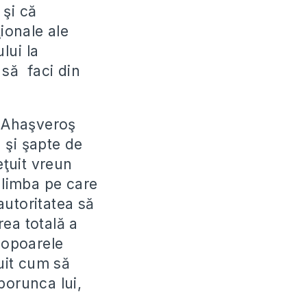
 şi că
ionale ale
lui la
 să faci din
i Ahaşveroş
 şi şapte de
eţuit vreun
 limba pe care
autoritatea să
ea totală a
 popoarele
tuit cum să
porunca lui,