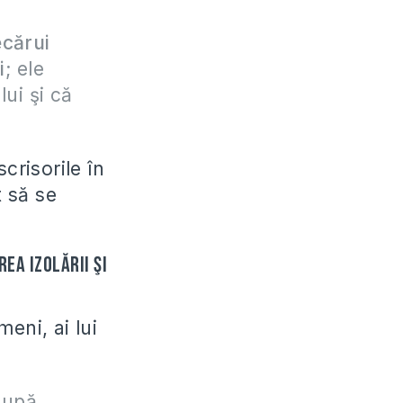
ecărui
i
; ele
ui şi că
crisorile în
t să se
ea izolării şi
eni, ai lui
după