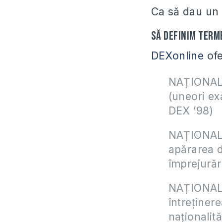
Ca să dau un 
Să definim term
DEXonline
ofe
NAȚIONALÍS
(uneori exa
DEX ’98)
NAȚIONALÍS
apărarea dr
împrejurăr
NAȚIONALÍS
întreținere
naționalit