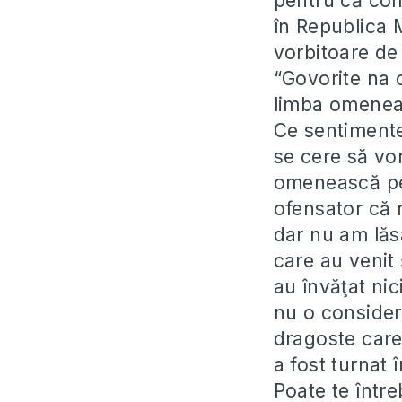
pentru că com
în Republica 
vorbitoare de
“Govorite na 
limba omeneas
Ce sentimente
se cere să vo
omenească pe
ofensator că 
dar nu am lăs
care au venit
au învăţat nic
nu o consider
dragoste care
a fost turnat 
Poate te într