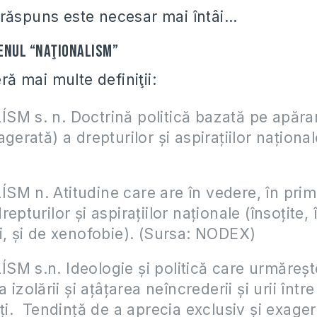
răspuns este necesar mai întâi…
enul “naţionalism”
ră mai multe definiţii:
M s. n. Doctrină politică bazată pe apăra
gerată) a drepturilor și aspirațiilor național
M n. Atitudine care are în vedere, în prim
epturilor și aspirațiilor naționale (însoțite,
i, și de xenofobie). (Sursa: NODEX)
M s.n. Ideologie și politică care urmăreșt
a izolării și ațâțarea neîncrederii și urii între
ăți. Tendință de a aprecia exclusiv și exager