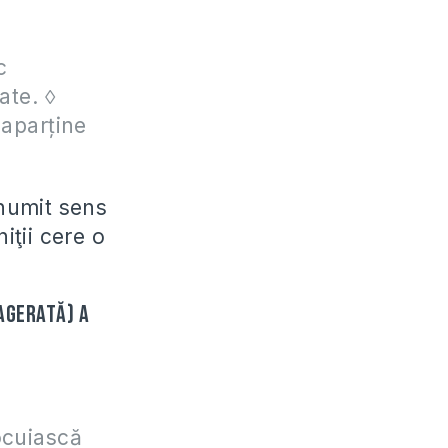
c
ate. ◊
 aparține
anumit sens
iţii cere o
agerată) a
locuiască