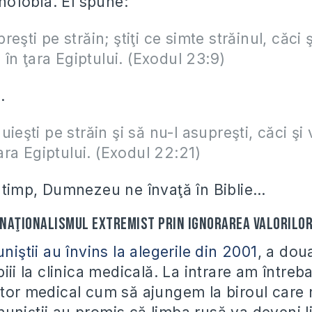
ofobia. El spune:
eşti pe străin; ştiţi ce simte străinul, căci ş
i în ţara Egiptului. (Exodul 23:9)
…
ieşti pe străin şi să nu-l asupreşti, căci şi v
ţara Egiptului. (Exodul 22:21)
i timp, Dumnezeu ne învaţă în Biblie…
naţionalismul extremist prin ignorarea valorilor
iştii au învins la alegerile din 2001
, a dou
piii la clinica medicală. La intrare am între
ător medical cum să ajungem la biroul care n