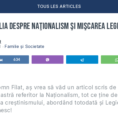
TOUS LES ARTICLES
lia despre naţionalism şi mişcarea le
t
11
Familie și Societate
Partagez
634
Vibe
Telegram
mn Filat, aș vrea să văd un articol scris de
tră referitor la Naționalism, tot ce ține de
a creștinismului, abordând totodată și Legi
esc!