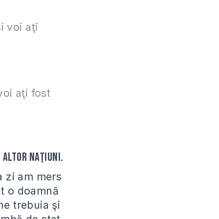
i voi aţi
oi aţi fost
 altor naţiuni.
a zi am mers
bat o doamnă
e trebuia şi