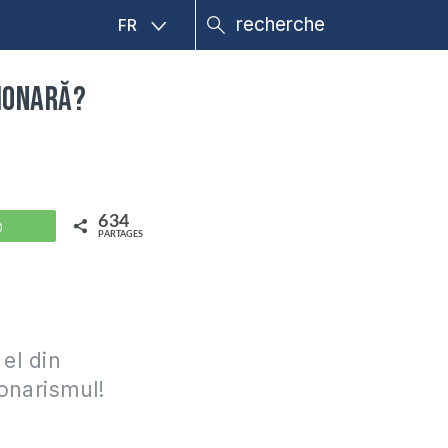
FR
gionară?
634
WhatsApp
PARTAGES
 el din
onarismul!