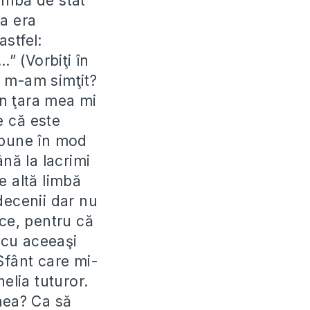
imbă de stat
a era
stfel:
” (Vorbiţi în
ă m-am simţit?
n ţara mea mi
e că este
spune în mod
nă la lacrimi
e altă limbă
decenii dar nu
 ce, pentru că
 cu aceeaşi
Sfânt care mi-
elia tuturor.
mea? Ca să