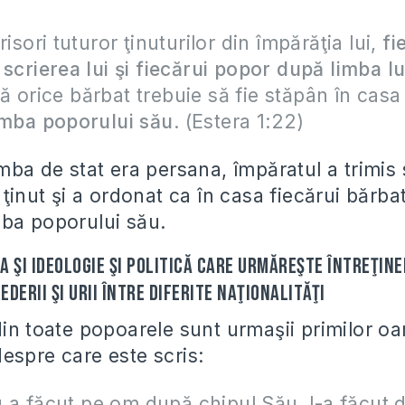
risori tuturor ţinuturilor din împărăţia lui,
fi
 scrierea lui şi fiecărui popor după limba lu
 orice bărbat trebuie să fie stăpân în casa l
imba poporului său
. (Estera 1:22)
mba de stat era persana, împăratul a trimis s
 ţinut şi a ordonat ca în casa fiecărui bărba
ba poporului său.
 şi ideologie şi politică care urmăreşte întreţiner
derii şi urii între diferite naţionalităţi
in toate popoarele sunt urmaşii primilor oam
espre care este scris:
a făcut pe om după chipul Său, l-a făcut 