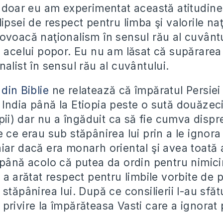
u doar eu am experimentat această atitudine
ipsei de respect pentru limba şi valorile naţ
ovoacă naţionalism în sensul rău al cuvântu
i acelui popor. Eu nu am lăsat că supărarea
alist în sensul rău al cuvântului.
din Biblie
ne relatează că împăratul Persie
India până la Etiopia peste o sută douăzeci
apii) dar nu a îngăduit ca să fie cumva dispr
 ce erau sub stăpânirea lui prin a le ignora
iar dacă era monarh oriental şi avea toată 
 până acolo că putea da ordin pentru nimicir
 a arătat respect pentru limbile vorbite de
stăpânirea lui. După ce consilierii l-au sfă
privire la împărăteasa Vasti care a ignorat 