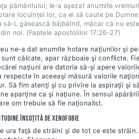
aţa pământului; le-a aşezat anumite vremuri
tare locuinţei lor, ca ei să caute pe Dumne
ă să-L găsească bâjbâind, măcar că nu est
 din noi. (Faptele apostolilor 17:26-27)
u ne-a dat anumite hotare naţiunilor şi pe
sunt călcate, apar războaie şi conflicte. Fi
ecărei naţiuni are datoria să-şi apere valoril
ă respecte în aceeaşi măsură valorile naţion
r. Să fim atenţi şi cu privire la aspiraţii şi
ne aparţine ca şi naţiune. În sensul apărării
are om trebuie să fie naţionalist.
itudine însoţită de xenofobie
e ura faţă de străini şi de tot ce este stră