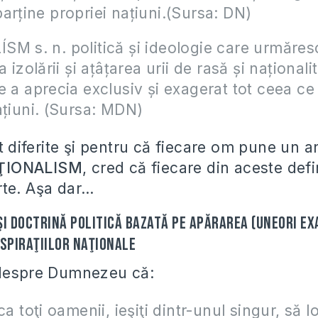
arține propriei națiuni.(Sursa: DN)
M s. n. politică și ideologie care urmăres
a izolării și ațâțarea urii de rasă și naționalit
e a aprecia exclusiv și exagerat tot ceea ce
ațiuni. (Sursa: MDN)
nt diferite şi pentru că fiecare om pune un 
ŢIONALISM
, cred că fiecare din aceste defin
rte. Aşa dar…
şi doctrină politică bazată pe apărarea (uneori ex
aspiraţiilor naţionale
 despre Dumnezeu că:
ca toţi oamenii, ieşiţi dintr-unul singur, să 