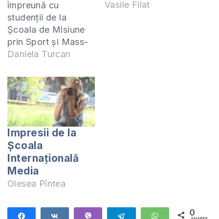
Vasile Filat
împreună cu
studenții de la
Școala de Misiune
prin Sport și Mass-
Media (ISCS și IMS)
Daniela Turcan
s-a desfășurat cea
de a 3-a călătorie
misionară în s.
Mileștiii Mici, rnul.
Ialoveni. Punctul de
pornire al grupelor
Impresii de la
misionare a fost s.
Școala
Vatici, rnul Orhei, de
Internațională
unde 13 grupe au
Media
fost…
Olesea Pîntea
0
Share
Share
Vibe
Telegram
WhatsApp