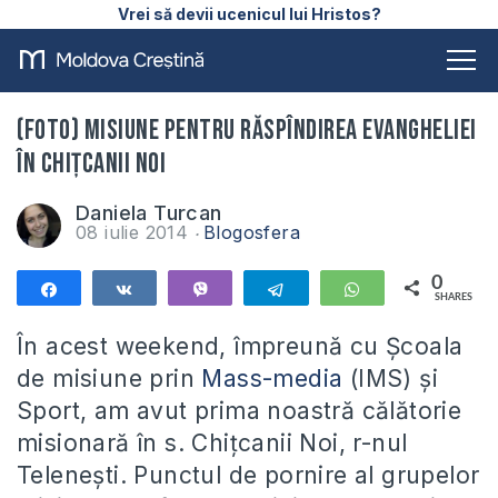
Vrei să devii ucenicul lui Hristos?
(FOTO) Misiune pentru răspîndirea Evangheliei
în Chițcanii Noi
Daniela Turcan
08 iulie 2014
Blogosfera
0
Share
Share
Vibe
Telegram
WhatsApp
SHARES
În acest weekend, împreună cu Școala
de misiune prin
Mass-media
(IMS) și
Sport, am avut prima noastră călătorie
misionară în s. Chițcanii Noi, r-nul
Telenești. Punctul de pornire al grupelor