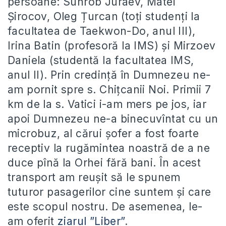
persoane: Suhrob Juraev, Matei
Șirocov, Oleg Țurcan (toți studenți la
facultatea de Taekwon-Do, anul III),
Irina Batin (profesoră la IMS) și Mirzoev
Daniela (studentă la facultatea IMS,
anul II). Prin credință în Dumnezeu ne-
am pornit spre s. Chițcanii Noi. Primii 7
km de la s. Vatici i-am mers pe jos, iar
apoi Dumnezeu ne-a binecuvîntat cu un
microbuz, al cărui șofer a fost foarte
receptiv la rugămintea noastră de a ne
duce pînă la Orhei fără bani. În acest
transport am reușit să le spunem
tuturor pasagerilor cine suntem și care
este scopul nostru. De asemenea, le-
am oferit
ziarul ”Liber”
.