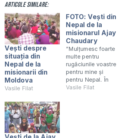
Articole similare:
FOTO: Vești din
Nepal de la
misionarul Ajay
Chaudary
Vești despre
”Mulțumesc foarte
situația din
multe pentru
Nepal de la
rugăciunile voastre
misionarii din
pentru mine și
pentru Nepal. În
Moldova
zona Nathali
Vasile Filat
Vasile Filat
Ramechhap au fost
distruse multe sate
și biserica de acolo,
care a fost plantată
de biserica noastră.
Slăvit fie Domnul
Vești de la Ajay