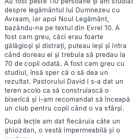
Au fost peste 110 persoane și am studiat
despre legământul lui Dumnezeu cu
Avraam, iar apoi Noul Legământ,
bazându-ne pe textul din Evrei 10. A
fost cam greu, căci erau foarte
gălăgioși și distrați, puteau ieși și intra
când doreau ei și trebuia să predau la
70 de copii odată. A fost cam greu cu
studiul, însă sper că o să dea un
rezultat. Pastorului David i s-a dat un
teren acolo ca să construiască o
biserică și i-am recomandat să înceapă
un club pentru copii când o va sfârși.
După lecție am dat fiecăruia câte un
ghiozdan, o vestă impermeabilă și o