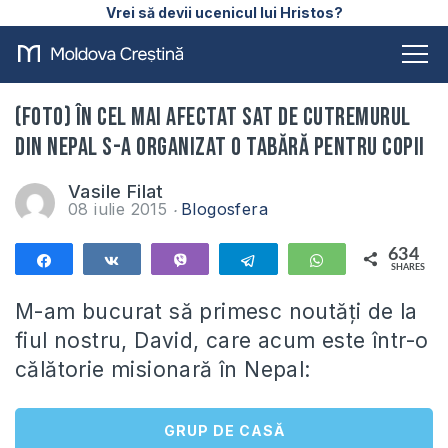
Vrei să devii ucenicul lui Hristos?
(FOTO) În cel mai afectat sat de cutremurul
din Nepal s-a organizat o tabără pentru copii
Vasile Filat
08 iulie 2015
Blogosfera
634
Share
Share
Vibe
Telegram
WhatsApp
SHARES
634
M-am bucurat să primesc noutăți de la
fiul nostru, David, care acum este într-o
călătorie misionară în Nepal:
GRUP DE CASĂ