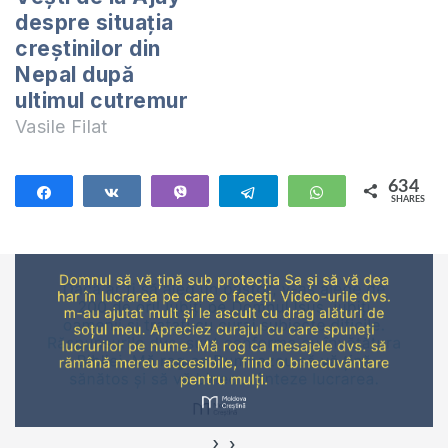
pentru călătoria
despre situația
bună care am avut-
creștinilor din
o acolo. Le-am
Nepal după
dăruit corturi,
ultimul cutremur
mîncare și lucrurile
Vasile Filat
necesare pentru trai.
…
634
Share
Share
Vibe
Telegram
WhatsApp
SHARES
634
›
‹