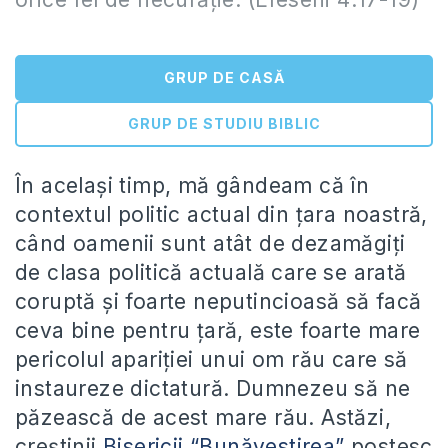
GRUP DE CASĂ
GRUP DE STUDIU BIBLIC
În acelaşi timp, mă gândeam că în
contextul politic actual din ţara noastră,
când oamenii sunt atât de dezamăgiţi
de clasa politică actuală care se arată
coruptă şi foarte neputincioasă să facă
ceva bine pentru ţară, este foarte mare
pericolul apariţiei unui om rău care să
instaureze dictatură. Dumnezeu să ne
păzească de acest mare rău. Astăzi,
creştinii
Bisericii “Bunăvestirea”
postesc