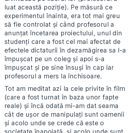
luat această poziţie). Pe măsură ce
experimentul înainta, era tot mai greu
să fie controlat şi când profesorul a
anunţat încetarea proiectului, unul din
studenţi care a fost cel mai afectat de
efectele dictaturii în dezamăgirea sa l-a
împuşcat pe un coleg şi apoi s-a
împuşcat şi pe sine însuşi în cap iar
profesorul a mers la închisoare.
Tot am meditat azi la cele privite în film
(care a fost turnat în baza unor fapte
reale) şi încă odată mi-am dat seama
cât de uşor de manipulaţi sunt oamenii
şi acolo unde se crede că este o
societate înapoiată, şi acolo unde sunt