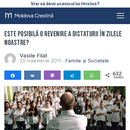
Vrei să devii ucenicul lui Hristos?
Este posibilă o revenire a dictaturii în zilele
noastre?
Vasile Filat
23 noiembrie 2011
Familie și Societate
632
Share
Share
Vibe
Telegram
WhatsApp
SHARES
632