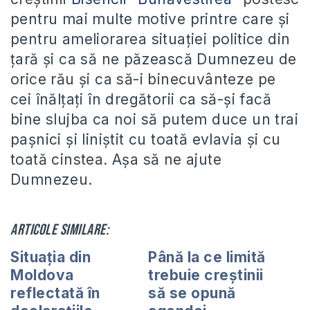
pentru mai multe motive printre care şi
pentru ameliorarea situaţiei politice din
ţară şi ca să ne păzească Dumnezeu de
orice rău şi ca să-i binecuvânteze pe
cei înălţaţi în dregătorii ca să-şi facă
bine slujba ca noi să putem duce un trai
paşnici şi liniştit cu toată evlavia şi cu
toată cinstea. Aşa să ne ajute
Dumnezeu.
Articole similare:
Situaţia din
Până la ce limită
Moldova
trebuie creștinii
reflectată în
să se opună