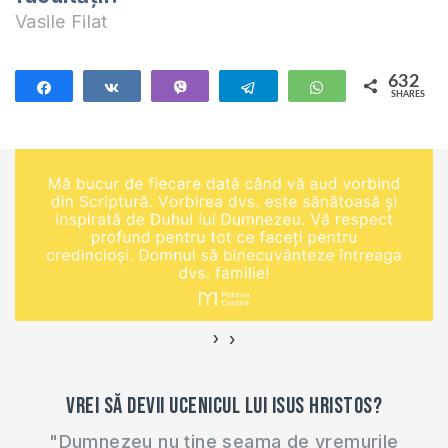
Vasile Filat
632
Share
Share
Vibe
Telegram
WhatsApp
SHARES
632
›
‹
Vrei să devii ucenicul lui Isus Hristos?
"Dumnezeu nu ține seama de vremurile