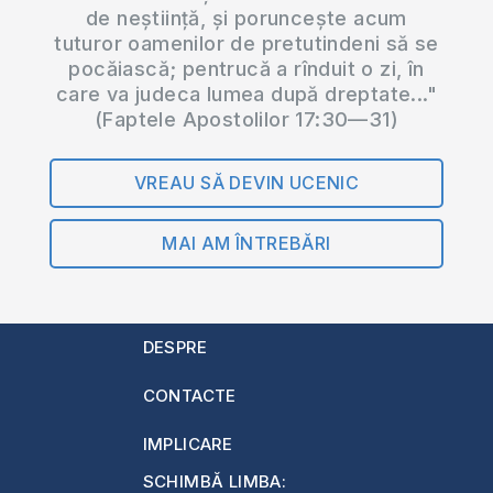
de neștiință, și poruncește acum
tuturor oamenilor de pretutindeni să se
pocăiască; pentrucă a rînduit o zi, în
care va judeca lumea după dreptate..."
(Faptele Apostolilor 17:30—31)
VREAU SĂ DEVIN UCENIC
MAI AM ÎNTREBĂRI
DESPRE
CONTACTE
IMPLICARE
SCHIMBĂ LIMBA: