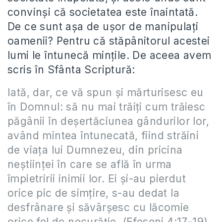
convinşi că societatea este înaintată.
De ce sunt aşa de uşor de manipulaţi
oamenii? Pentru că stăpânitorul acestei
lumi le întunecă minţile. De aceea avem
scris în Sfânta Scriptură:
Iată, dar, ce vă spun şi mărturisesc eu
în Domnul: să nu mai trăiţi cum trăiesc
păgânii în deşertăciunea gândurilor lor,
având mintea întunecată, fiind străini
de viaţa lui Dumnezeu, din pricina
neştiinţei în care se află în urma
împietririi inimii lor. Ei şi-au pierdut
orice pic de simţire, s-au dedat la
desfrânare şi săvârşesc cu lăcomie
orice fel de necurăţie. (Efeseni 4:17-19)