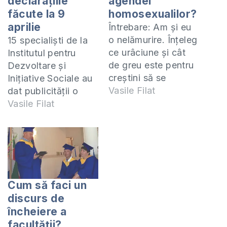
declaraţiile
agendei
făcute la 9
homosexualilor?
aprilie
Întrebare: Am și eu
o nelămurire. Înțeleg
15 specialişti de la
ce urâciune și cât
Institutul pentru
de greu este pentru
Dezvoltare şi
creștini să se
Iniţiative Sociale au
adopte legea “anti-
Vasile Filat
dat publicităţii o
discriminare”, dar,
declaraţie în care au
Vasile Filat
pe de altă parte, știu
făcut o analiză pe
că noi ar trebui să
larg a evnimentelor
promovam o
de la 7 aprilie şi a
libertate a fiecărui
situaţiei la moment.
suflet în parte
Val Butnaru de la
pentru religie și față
JurnalTV a făcut de
Cum să faci un
de religie, și daca
asemenea o
discurs de
cineva alege…
declaraţie în acest
încheiere a
sens şi în…
facultății?