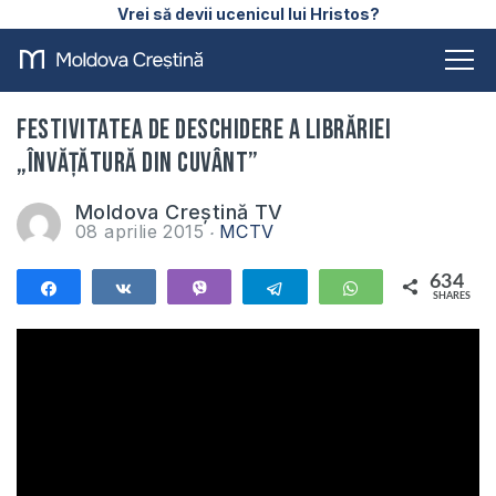
Vrei să devii ucenicul lui Hristos?
Festivitatea de deschidere a librăriei
„Învățătură din Cuvânt”
Moldova Creștină TV
08 aprilie 2015
MCTV
634
Share
Share
Vibe
Telegram
WhatsApp
SHARES
634