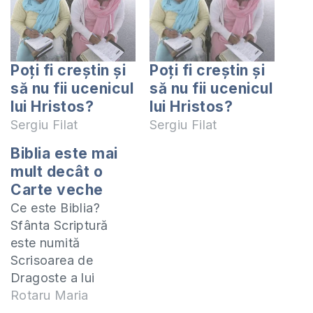
Poți fi creștin și
Poți fi creștin și
să nu fii ucenicul
să nu fii ucenicul
lui Hristos?
lui Hristos?
Sergiu Filat
Sergiu Filat
Biblia este mai
mult decât o
Carte veche
Ce este Biblia?
Sfânta Scriptură
este numită
Scrisoarea de
Dragoste a lui
Dumnezeu. În Biblie
Rotaru Maria
găsim tot planul de