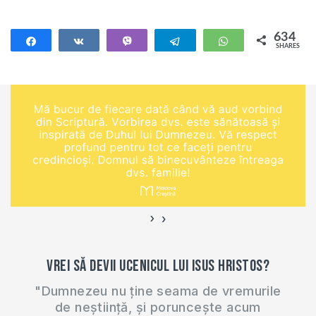
mântuire al omenirii,
începând cu
634
Share
Share
Vibe
Telegram
WhatsApp
SHARES
Geneza- de la
634
căderea în păcat a
primilor oameni,
până la răzbunarea
copiilor Săi- din
Apocalipsa. Tot ce
cuprinde Sfânta
Scriptură este
manifestarea
dragostei lui
›
‹
Dumnezeu…
Vrei să devii ucenicul lui Isus Hristos?
"Dumnezeu nu ține seama de vremurile
de neștiință, și poruncește acum