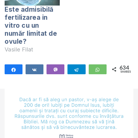
Este admisibilă
fertilizarea in
vitro cu un
număr limitat de
ovule?
Vasile Filat
634
Share
Share
Vibe
Telegram
WhatsApp
SHARES
634