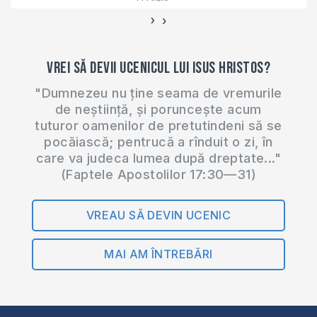
›
‹
Vrei să devii ucenicul lui Isus Hristos?
"Dumnezeu nu ține seama de vremurile
de neștiință, și poruncește acum
tuturor oamenilor de pretutindeni să se
pocăiască; pentrucă a rînduit o zi, în
care va judeca lumea după dreptate..."
(Faptele Apostolilor 17:30—31)
VREAU SĂ DEVIN UCENIC
MAI AM ÎNTREBĂRI