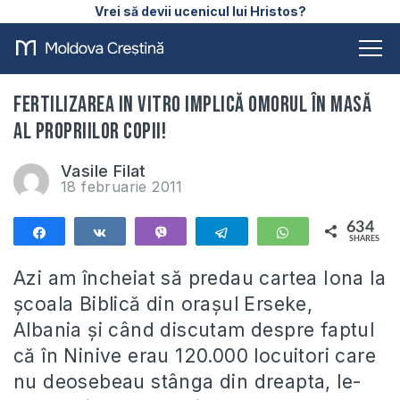
Vrei să devii ucenicul lui Hristos?
Fertilizarea in vitro implică omorul în masă
al propriilor copii!
Vasile Filat
18 februarie 2011
634
Share
Share
Vibe
Telegram
WhatsApp
SHARES
634
Azi am încheiat să predau cartea Iona la
şcoala Biblică din oraşul Erseke,
Albania şi când discutam despre faptul
că în Ninive erau 120.000 locuitori care
nu deosebeau stânga din dreapta, le-