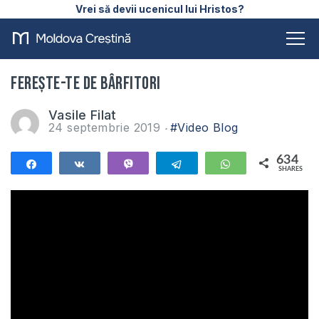
Vrei să devii ucenicul lui Hristos?
Ferește-te de bârfitori
Vasile Filat
24 septembrie 2019
#Video Blog
634
Share
Share
Vibe
Telegram
WhatsApp
SHARES
634