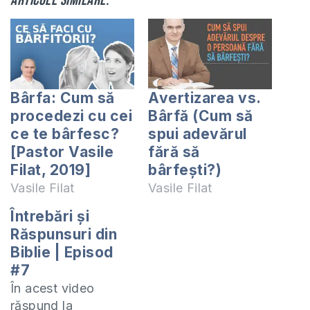
Articole similare:
Bârfa: Cum să
Avertizarea vs.
procedezi cu cei
Bârfă (Cum să
ce te bârfesc?
spui adevărul
[Pastor Vasile
fără să
Filat, 2019]
bârfești?)
Vasile Filat
Vasile Filat
Întrebări și
Răspunsuri din
Biblie | Episod
#7
În acest video
răspund la