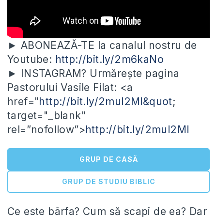
► ABONEAZĂ-TE la canalul nostru de
Youtube:
http://bit.ly/2m6kaNo
► INSTAGRAM? Urmărește pagina
Pastorului Vasile Filat: <a
href="
http://bit.ly/2mul2Ml&quot
;
target="_blank"
rel=”nofollow”>
http://bit.ly/2mul2Ml
GRUP DE CASĂ
GRUP DE STUDIU BIBLIC
Ce este bârfa? Cum să scapi de ea? Dar