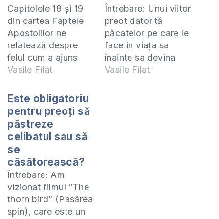
Capitolele 18 şi 19
Întrebare: Unui viitor
din cartea Faptele
preot datorită
Apostolilor ne
păcatelor pe care le
relatează despre
face in viaţa sa
felul cum a ajuns
înainte sa devina
Apostolul Pavel la
Vasile Filat
preot poate sa ii
Vasile Filat
Efes şi a plantat
dăuneze si sa nu se
biserica din acest
mai poată preoţi?
Este obligatoriu
oraş. După ce a
Biblie spune foarte
pentru preoți să
petrecut mai mult de
clar care sunt…
păstreze
doi ani în Efes
Calităţile necesare
celibatul sau să
învăţându-i Calea
unui slujitor al
se
Domnului pe cei ce
Bisericii Când l-a
căsătorească?
au crezut în Isus
trimis pe Tit pe
Întrebare: Am
Hristos, la
insula Creta ca să…
vizionat filmul “The
plecarea…
thorn bird” (Pasărea
spin), care este un