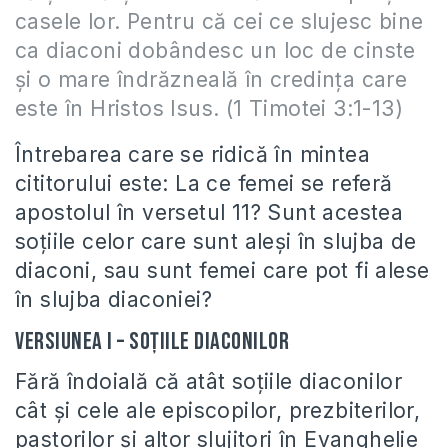
casele lor. Pentru că cei ce slujesc bine
ca diaconi dobândesc un loc de cinste
şi o mare îndrăzneală în credinţa care
este în Hristos Isus. (1 Timotei 3:1-13)
Întrebarea care se ridică în mintea
cititorului este: La ce femei se referă
apostolul în versetul 11? Sunt acestea
soţiile celor care sunt aleşi în slujba de
diaconi, sau sunt femei care pot fi alese
în slujba diaconiei?
Versiunea I – Soţiile diaconilor
Fără îndoială că atât soţiile diaconilor
cât şi cele ale episcopilor, prezbiterilor,
pastorilor şi altor slujitori în Evanghelie