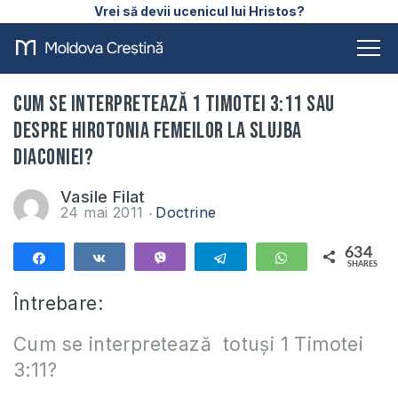
Vrei să devii ucenicul lui Hristos?
Cum se interpretează 1 Timotei 3:11 sau
despre hirotonia femeilor la slujba
diaconiei?
Vasile Filat
24 mai 2011
Doctrine
634
Share
Share
Vibe
Telegram
WhatsApp
SHARES
634
Întrebare:
Cum se interpretează totuși 1 Timotei
3:11?