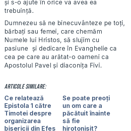
şi s-o ajute în orice va avea ea
trebuinţă.
Dumnezeu să ne binecuvânteze pe toţi,
bărbaţi sau femei, care chemăm
Numele lui Hristos, să slujim cu
pasiune şi dedicare în Evanghelie ca
cea pe care au arătat-o oameni ca
Apostolul Pavel şi diaconiţa Fivi.
Articole similare:
Ce relatează
Se poate preoţi
Epistola 1 către
un om care a
Timotei despre
păcătuit înainte
organizarea
să fie
bisericii din Efes
hirotonisit?