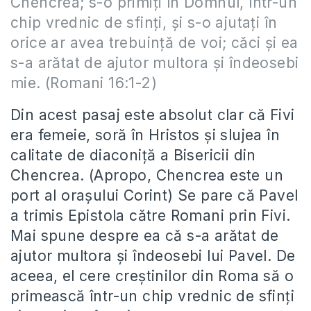
Chencrea; s-o primiţi în Domnul, într-un
chip vrednic de sfinţi, şi s-o ajutaţi în
orice ar avea trebuinţă de voi; căci şi ea
s-a arătat de ajutor multora şi îndeosebi
mie. (Romani 16:1-2)
Din acest pasaj este absolut clar că Fivi
era femeie, soră în Hristos şi slujea în
calitate de diaconiţă a Bisericii din
Chencrea. (Apropo, Chencrea este un
port al oraşului Corint) Se pare că Pavel
a trimis Epistola către Romani prin Fivi.
Mai spune despre ea că s-a arătat de
ajutor multora şi îndeosebi lui Pavel. De
aceea, el cere creştinilor din Roma să o
primească într-un chip vrednic de sfinţi