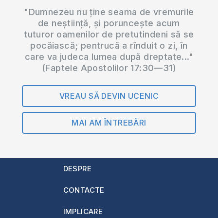
"Dumnezeu nu ține seama de vremurile
de neștiință, și poruncește acum
tuturor oamenilor de pretutindeni să se
pocăiască; pentrucă a rînduit o zi, în
care va judeca lumea după dreptate..."
(Faptele Apostolilor 17:30—31)
VREAU SĂ DEVIN UCENIC
MAI AM ÎNTREBĂRI
DESPRE
CONTACTE
IMPLICARE