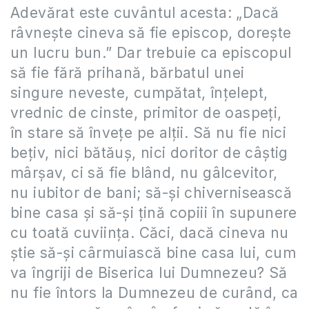
Adevărat este cuvântul acesta: „Dacă
râvneşte cineva să fie episcop, doreşte
un lucru bun.” Dar trebuie ca episcopul
să fie fără prihană, bărbatul unei
singure neveste, cumpătat, înţelept,
vrednic de cinste, primitor de oaspeţi,
în stare să înveţe pe alţii. Să nu fie nici
beţiv, nici bătăuş, nici doritor de câştig
mârşav, ci să fie blând, nu gâlcevitor,
nu iubitor de bani; să-şi chivernisească
bine casa şi să-şi ţină copiii în supunere
cu toată cuviinţa. Căci, dacă cineva nu
ştie să-şi cârmuiască bine casa lui, cum
va îngriji de Biserica lui Dumnezeu? Să
nu fie întors la Dumnezeu de curând, ca