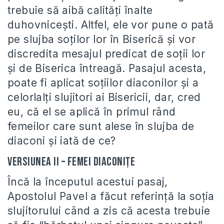
trebuie să aibă calităţi înalte
duhovniceşti. Altfel, ele vor pune o pată
pe slujba soţilor lor în Biserică şi vor
discredita mesajul predicat de soţii lor
şi de Biserica întreagă. Pasajul acesta,
poate fi aplicat soţiilor diaconilor şi a
celorlalţi slujitori ai Bisericii, dar, cred
eu, că el se aplică în primul rând
femeilor care sunt alese în slujba de
diaconi şi iată de ce?
Versiunea II – Femei diaconiţe
Încă la începutul acestui pasaj,
Apostolul Pavel a făcut referinţă la soţia
slujitorului când a zis că acesta trebuie