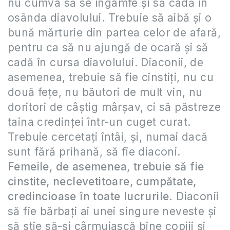
nu cumva să se îngâmfe şi să cadă în
osânda diavolului. Trebuie să aibă şi o
bună mărturie din partea celor de afară,
pentru ca să nu ajungă de ocară şi să
cadă în cursa diavolului. Diaconii, de
asemenea, trebuie să fie cinstiţi, nu cu
două feţe, nu băutori de mult vin, nu
doritori de câştig mârşav, ci să păstreze
taina credinţei într-un cuget curat.
Trebuie cercetaţi întâi, şi, numai dacă
sunt fără prihană, să fie diaconi.
Femeile, de asemenea, trebuie să fie
cinstite, neclevetitoare, cumpătate,
credincioase în toate lucrurile.
Diaconii
să fie bărbaţi ai unei singure neveste şi
să ştie să-şi cârmuiască bine copiii şi