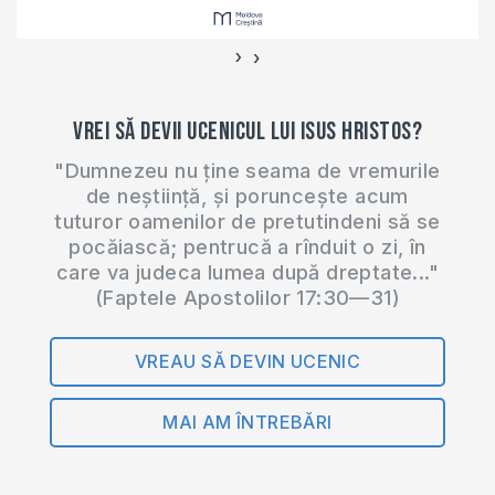
›
‹
Vrei să devii ucenicul lui Isus Hristos?
"Dumnezeu nu ține seama de vremurile
de neștiință, și poruncește acum
tuturor oamenilor de pretutindeni să se
pocăiască; pentrucă a rînduit o zi, în
care va judeca lumea după dreptate..."
(Faptele Apostolilor 17:30—31)
VREAU SĂ DEVIN UCENIC
MAI AM ÎNTREBĂRI