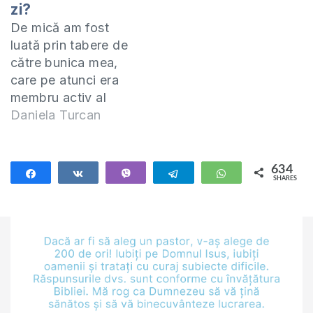
zi?
De mică am fost
luată prin tabere de
către bunica mea,
care pe atunci era
membru activ al
organizației ”El-
Daniela Turcan
Șadai”. Chiar dacă
nu puteam citi și
scrie, eu mergeam la
634
Share
Share
Vibe
Telegram
WhatsApp
SHARES
toate activitățile
634
care se organizau în
tabără. Am fost
tratată cu dragoste
și multă înțelegere,
ceea ce m-a făcut
să…