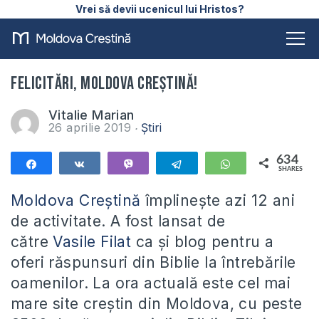
Vrei să devii ucenicul lui Hristos?
Felicitări, Moldova Creștină!
Vitalie Marian
26 aprilie 2019
Știri
634
Share
Share
Vibe
Telegram
WhatsApp
SHARES
634
Moldova Creștină
împlinește azi 12 ani
de activitate. A fost lansat de
către
Vasile Filat
ca și blog pentru a
oferi răspunsuri din Biblie la întrebările
oamenilor. La ora actuală este cel mai
mare site creștin din Moldova, cu peste