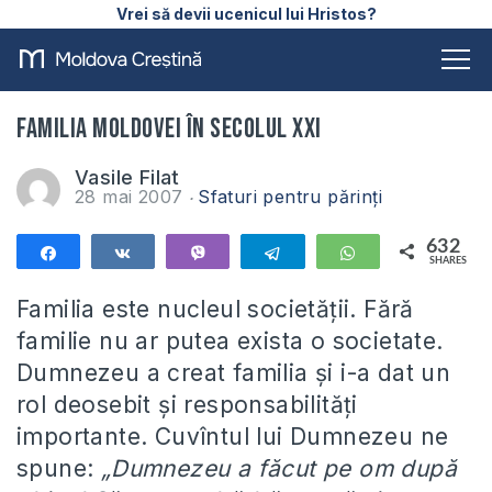
Vrei să devii ucenicul lui Hristos?
Familia Moldovei în secolul XXI
Vasile Filat
28 mai 2007
Sfaturi pentru părinți
632
Share
Share
Vibe
Telegram
WhatsApp
SHARES
632
Familia este nucleul societăţii. Fără
familie nu ar putea exista o societate.
Dumnezeu a creat familia şi i-a dat un
rol deosebit şi responsabilităţi
importante. Cuvîntul lui Dumnezeu ne
spune:
„Dumnezeu a făcut pe om după