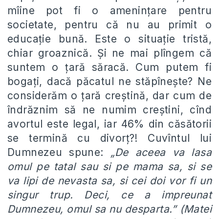
mîine pot fi o ameninţare pentru
societate, pentru că nu au primit o
educaţie bună. Este o situaţie tristă,
chiar groaznică. Şi ne mai plîngem că
suntem o ţară săracă. Cum putem fi
bogaţi, dacă păcatul ne stăpîneşte? Ne
considerăm o ţară creştină, dar cum de
îndrăznim să ne numim creştini, cînd
avortul este legal, iar 46% din căsătorii
se termină cu divorţ?! Cuvîntul lui
Dumnezeu spune:
„De aceea va lasa
omul pe tatal sau si pe mama sa, si se
va lipi de nevasta sa, si cei doi vor fi un
singur trup. Deci, ce a impreunat
Dumnezeu, omul sa nu desparta.” (Matei