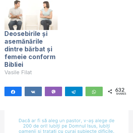
stabilitatea în timp și
speranțe pentru
viitor. Prima formă
de organizare a
societății a fost
Deosebirile și
aceea bazată pe
asemănările
familie. Nimeni să nu
dintre bărbat și
creadă că familia
femeie conform
este o invenție
Bibliei
omenească pe…
Vasile Filat
632
Share
Share
Vibe
Telegram
WhatsApp
SHARES
632