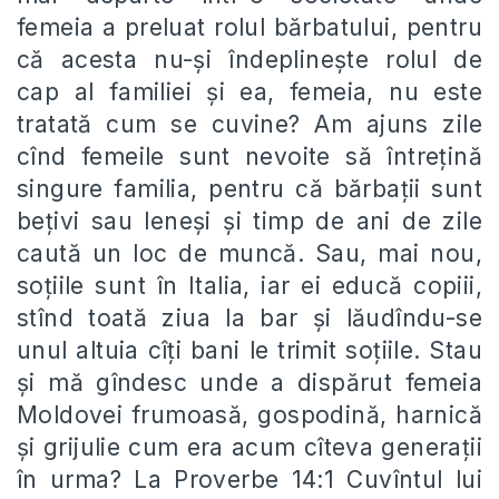
femeia a preluat rolul bărbatului, pentru
că acesta nu-și îndeplinește rolul de
cap al familiei și ea, femeia, nu este
tratată cum se cuvine? Am ajuns zile
cînd femeile sunt nevoite să întrețină
singure familia, pentru că bărbații sunt
bețivi sau leneși și timp de ani de zile
caută un loc de muncă. Sau, mai nou,
soțiile sunt în Italia, iar ei educă copiii,
stînd toată ziua la bar și lăudîndu-se
unul altuia cîți bani le trimit soțiile. Stau
și mă gîndesc unde a dispărut femeia
Moldovei frumoasă, gospodină, harnică
și grijulie cum era acum cîteva generații
în urma? La Proverbe 14:1 Cuvîntul lui