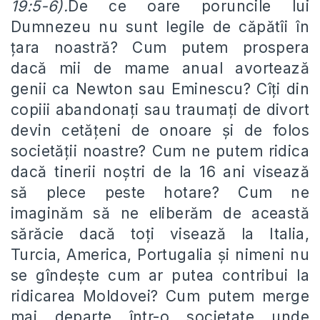
19:5-6).
De ce oare poruncile lui
Dumnezeu nu sunt legile de căpătîi în
țara noastră? Cum putem prospera
dacă mii de mame anual avortează
genii ca Newton sau Eminescu? Cîți din
copiii abandonați sau traumați de divort
devin cetățeni de onoare și de folos
societății noastre? Cum ne putem ridica
dacă tinerii noștri de la 16 ani visează
să plece peste hotare? Cum ne
imaginăm să ne eliberăm de această
sărăcie dacă toți visează la Italia,
Turcia, America, Portugalia și nimeni nu
se gîndește cum ar putea contribui la
ridicarea Moldovei? Cum putem merge
mai departe într-o societate unde