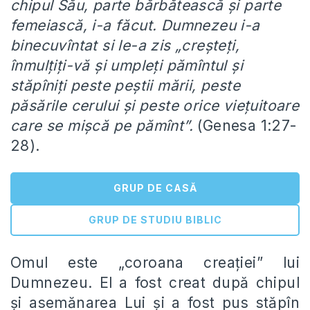
chipul Său, parte bărbătească şi parte
femeiască, i-a făcut. Dumnezeu i-a
binecuvîntat si le-a zis „creşteţi,
înmulţiţi-vă şi umpleţi pămîntul şi
stăpîniţi peste peştii mării, peste
păsările cerului şi peste orice vieţuitoare
care se mişcă pe pămînt”.
(Genesa 1:27-
28).
GRUP DE CASĂ
GRUP DE STUDIU BIBLIC
Omul este „coroana creaţiei” lui
Dumnezeu. El a fost creat după chipul
şi asemănarea Lui şi a fost pus stăpîn