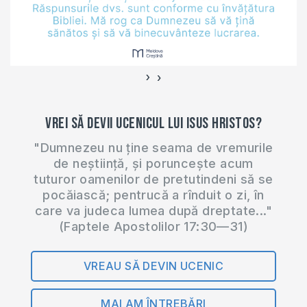
›
‹
Vrei să devii ucenicul lui Isus Hristos?
"Dumnezeu nu ține seama de vremurile
de neștiință, și poruncește acum
tuturor oamenilor de pretutindeni să se
pocăiască; pentrucă a rînduit o zi, în
care va judeca lumea după dreptate..."
(Faptele Apostolilor 17:30—31)
VREAU SĂ DEVIN UCENIC
MAI AM ÎNTREBĂRI