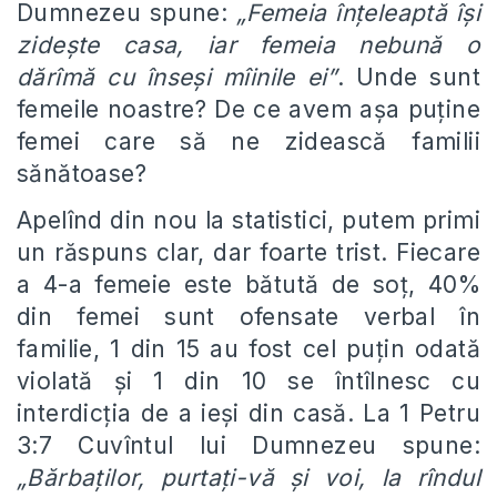
Dumnezeu spune:
„Femeia înțeleaptă își
zidește casa, iar femeia nebună o
dărîmă cu înseși mîinile ei”
. Unde sunt
femeile noastre? De ce avem așa puține
femei care să ne zidească familii
sănătoase?
Apelînd din nou la statistici, putem primi
un răspuns clar, dar foarte trist. Fiecare
a 4-a femeie este bătută de soț, 40%
din femei sunt ofensate verbal în
familie, 1 din 15 au fost cel puțin odată
violată și 1 din 10 se întîlnesc cu
interdicț
ia de a ieși din casă. La 1 Petru
3:7 Cuvîntul lui Dumnezeu spune:
„Bărbaților, purtați-vă și voi, la rîndul