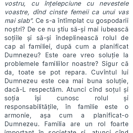
vostru, cu înțelepciune cu nevestele
voastre, dînd cinste femeii ca unui vas
mai slab”.
Ce s-a întîmplat cu gospodarii
noștri? De ce nu știu să-și mai iubească
soțiile și să-și îndeplinească rolul de
cap al familiei, după cum a planificat
Dumnezeu? Este oare vreo soluție la
problemele familiilor noastre? Sigur că
da, toate se pot repara. Cuvîntul lui
Dumnezeu este cea mai buna soluție,
dacă-L respectăm. Atunci cînd soțul și
soția își cunosc rolul și
responsabilitățile, în familie este o
armonie, așa cum a planificat-o
Dumnezeu. Familia are un rol foarte
important în societate și, atunci cînd