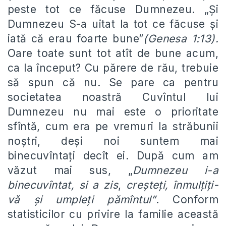
peste tot ce făcuse Dumnezeu. „Şi
Dumnezeu S-a uitat la tot ce făcuse şi
iată că erau foarte bune”
(Genesa 1:13).
Oare toate sunt tot atît de bune acum,
ca la început? Cu părere de rău, trebuie
să spun că nu. Se pare ca pentru
societatea noastră Cuvîntul lui
Dumnezeu nu mai este o prioritate
sfîntă, cum era pe vremuri la străbunii
noştri, deşi noi suntem mai
binecuvîntaţi decît ei. După cum am
văzut mai sus, „
Dumnezeu i-a
binecuvîntat, si a zis
,
creşteţi, înmulţiţi-
vă şi umpleţi pămîntul”
. Conform
statisticilor cu privire la familie această