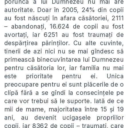
poruncă a lui Dumnezeu nu mai are
autoritate. Doar în 2005, 24% din copii
au fost născuţi în afara căsătoriei, 2111
– abandonaţi, 16.624 de copii au fost
avortaţi, iar 6251 au fost traumaţi de
despărţirea părinţilor. Cu alte cuvinte,
tinerii de azi nici nu se mai gîndesc să
primească binecuvîntarea lui Dumnezeu
pentru căsătoria lor, iar familia nu mai
este prioritate pentru ei. Unica
preocupare pentru ei sunt plăcerile de o
clipă fără a se gîndi la consecinţele pe
care vor trebui să le suporte. Iată de ce
mii de mame, majoritatea între 15 şi 19
ani, au devenit ucigaşele propriilor
copii, iar 8362 de copii – traumaţi, care