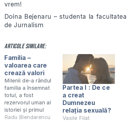
vrem!
Doina Bejenaru – studenta la facultatea
de Jurnalism
Articole similare:
Familia –
valoarea care
crează valori
Milenii de-a rândul
Partea I : De ce
familia a însemnat
a creat
totul, a fost
Dumnezeu
rezervorul uman al
istoriei și primul
relația sexuală?
nucleu al civilizației.
Radu Blendarencu
Vasile Filat
A însemnat