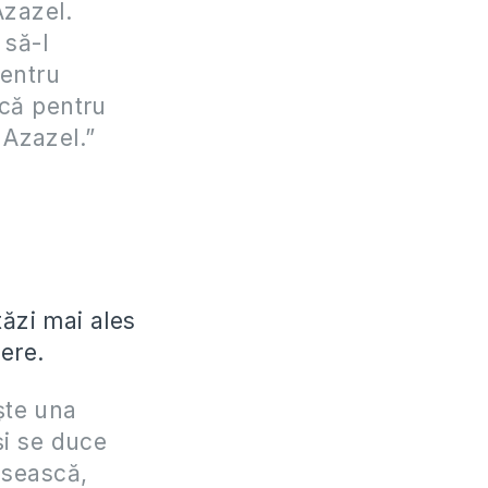
Azazel.
 să-l
pentru
scă pentru
 Azazel.”
ăzi mai ales
ere.
şte una
şi se duce
ăsească,