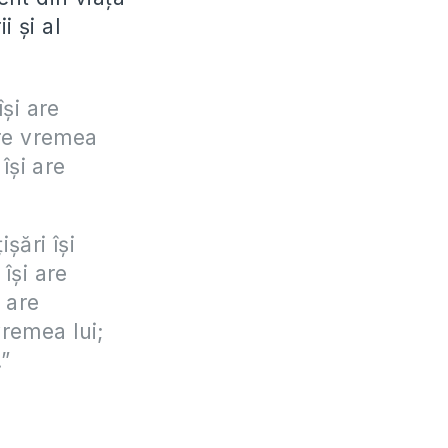
i şi al
îşi are
are vremea
îşi are
şări îşi
îşi are
 are
vremea lui;
.”