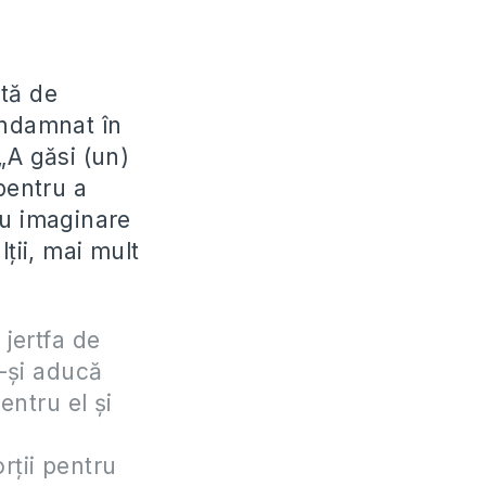
tă de
ondamnat în
 „A găsi (un)
pentru a
au imaginare
ţii, mai mult
 jertfa de
-şi aducă
entru el şi
rţii pentru