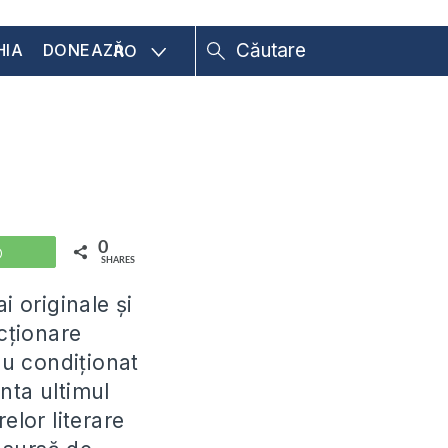
HIA
DONEAZĂ
RO
0
WhatsApp
SHARES
i originale și
icționare
au condiționat
nta ultimul
elor literare