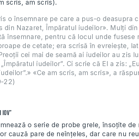
m scris, am scris).
cris o însemnare pe care a pus-o deasupra cr
us din Nazaret, Împăratul iudeilor». Mulţi din
stă însemnare, pentru că locul unde fusese r
roape de cetate; era scrisă în evreieşte, lat
reoţii cei mai de seamă ai iudeilor au zis lui
„Împăratul iudeilor”. Ci scrie că El a zis: „E
iudeilor”.» «Ce am scris, am scris», a răspun
9-22)
i Iov”
mnează o serie de probe grele, însoţite de 
ăror cauză pare de neînţeles, dar care nu re