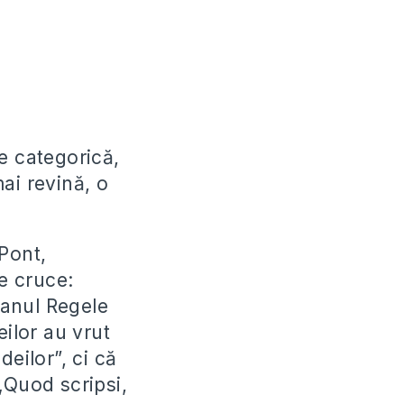
e categorică,
ai revină, o
Pont,
pe cruce:
eanul Regele
eilor au vrut
eilor”, ci că
„Quod scripsi,