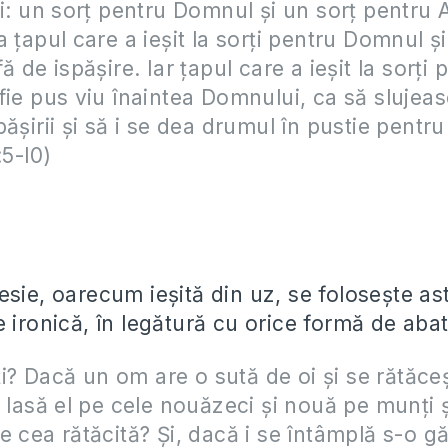
pi: un sorţ pentru Domnul şi un sorţ pentru 
 ţapul care a ieşit la sorţi pentru Domnul şi
ă de ispăşire. Iar ţapul care a ieşit la sorţi 
fie pus viu înaintea Domnului, ca să slujea
păşirii şi să i se dea drumul în pustie pentru
:5-l0)
”
sie, oarecum ieșită din uz, se foloseşte ast
 ironică, în legătură cu orice formă de abat
i? Dacă un om are o sută de oi şi se rătăce
u lasă el pe cele nouăzeci şi nouă pe munţi 
e cea rătăcită? Şi, dacă i se întâmplă s-o g