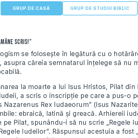
GRUP DE CASĂ
GRUP DE STUDIU BIBLIC
rămâne scris!”
ogism se foloseşte în legătură cu o hotărâr
e, asupra căreia semnatarul înţelege să nu m
ocabilă.
rea la moarte a lui Isus Hristos, Pilat din 
udeii, a scris o inscripţie pe care a pus-o 
us Nazarenus Rex Iudaeorum” (Isus Nazarit
imbile: ebraică, latină şi greacă. Arhiereii iud
 pe Pilat, spunându-i să nu scrie „Regele Iud
Regele Iudeilor”. Răspunsul acestuia a fost 