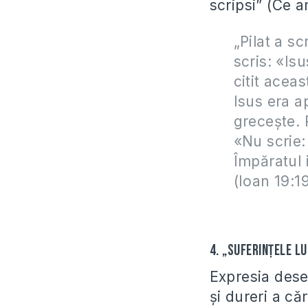
scripsi” (Ce a
„
Pilat a s
scris: «Is
citit acea
Isus era ap
greceşte. P
«Nu scrie: 
Împăratul 
(Ioan 19:1
4. „Suferinţele lu
Expresia dese
şi dureri a c