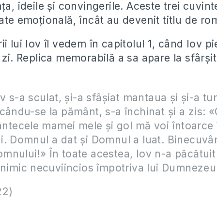
ţa, ideile și convingerile. Aceste trei cuvint
ate emoțională, încât au devenit titlu de ro
i lui Iov îl vedem în capitolul 1, când Iov pi
 zi. Replica memorabilă a sa apare la sfârșit
ov s-a sculat, şi-a sfâşiat mantaua şi şi-a tu
cându-se la pământ, s-a închinat
şi a zis: 
pântecele mamei mele şi gol mă voi întoarce 
. Domnul a dat şi Domnul a luat. Binecuvân
nului!» În toate acestea, Iov n-a păcătuit 
 nimic necuviincios împotriva lui Dumnezeu
22)