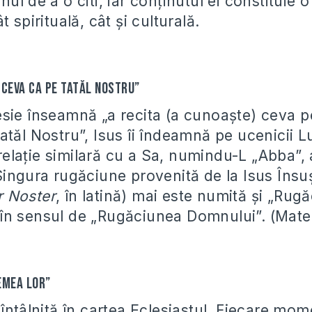
ul de a o citi, iar conținutul ei constituie 
t spirituală, cât și culturală.
) ceva ca pe Tatăl Nostru”
sie înseamnă „a recita (a cunoaşte) ceva pe
tăl Nostru”, Isus îi îndeamnă pe ucenicii L
laţie similară cu a Sa, numindu-L „Abba”, 
ingura rugăciune provenită de la Isus Însuş
r Noster
, în latină) mai este numită şi „Rug
n sensul de „Rugăciunea Domnului”. (Matei
remea lor”
întâlnită în cartea Eclesiastul. Fiecare mom