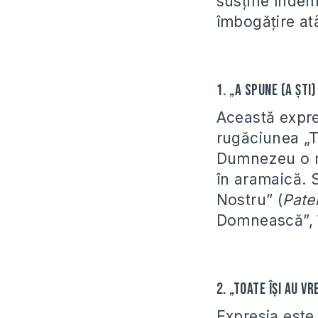
susține îndemn
îmbogățire atâ
1. „A spune (a şti
Această expre
rugăciunea „Ta
Dumnezeu o re
în aramaică. S
Nostru” (
Pate
Domnească”, î
2. „Toate îşi au v
Expresia este 