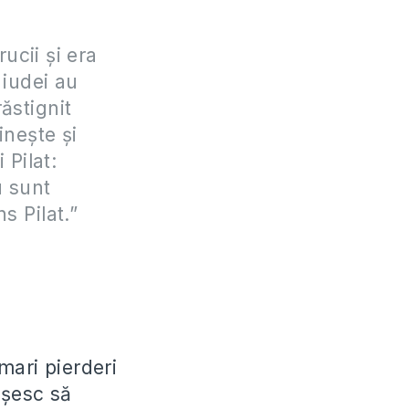
ucii şi era
 iudei au
ăstignit
ineşte şi
 Pilat:
u sunt
s Pilat.”
mari pierderi
uşesc să