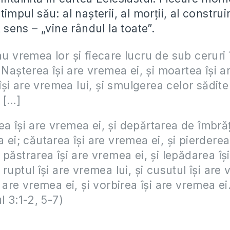
timpul său: al naşterii, al morţii, al construiri
lt sens – „vine rândul la toate”.
 au vremea lor şi fiecare lucru de sub ceruri 
. Naşterea îşi are vremea ei, şi moartea îşi 
 îşi are vremea lui, şi smulgerea celor sădite 
. […]
ea
îşi are vremea ei, şi depărtarea de îmbrăţi
 ei; căutarea îşi are vremea ei, şi pierderea 
 păstrarea îşi are vremea ei, şi lepădarea îşi
ruptul îşi are vremea lui, şi cusutul îşi are 
 are vremea ei, şi vorbirea îşi are vremea ei
l 3:1-2, 5-7)