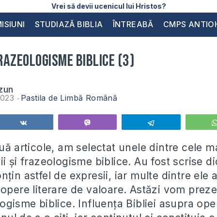
Vrei să devii ucenicul lui Hristos?
ISIUNI
STUDIAZĂ BIBLIA
ÎNTREABĂ
CMPS ANTIO
frazeologisme biblice (3)
zun
2023
Pastila de Limbă Română
Share
Vibe
Telegram
uă articole, am selectat unele dintre cele ma
i și frazeologisme biblice. Au fost scrise d
țin astfel de expresii, iar multe dintre ele 
 opere literare de valoare. Astăzi vom preze
ogisme biblice. Influența Bibliei asupra oper