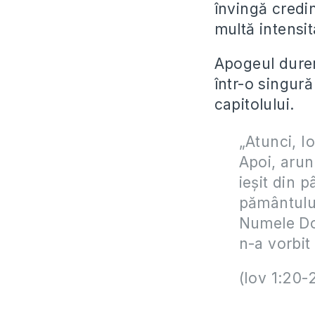
învingă credin
multă intensit
Apogeul dureri
într-o singură
capitolului.
„Atunci, I
Apoi, arun
ieşit din 
pământului
Numele Dom
n-a vorbit
(Iov 1:20-