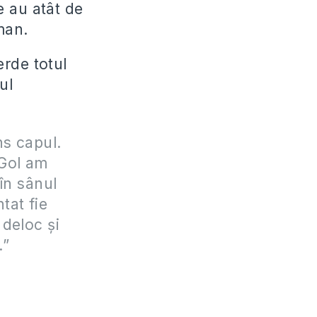
e au atât de
man.
erde totul
ul
ns capul.
«Gol am
în sânul
tat fie
deloc şi
.”