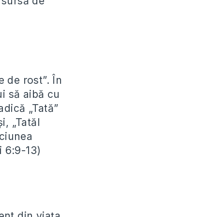
o sursă de
 de rost”. În
ui să aibă cu
adică „Tată”
i, „Tatăl
ăciunea
 6:9-13)
ent din viaţa