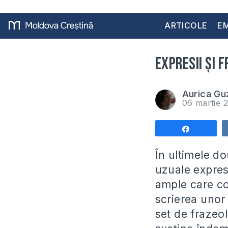
ARTICOLE
EM
Expresii și 
Aurica Gu
06 martie 
Share
În ultimele do
uzuale expresi
ample care con
scrierea unor
set de frazeol