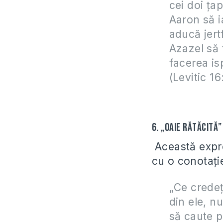
cei doi ţa
Aaron să ia
aducă jertf
Azazel să 
facerea is
(
Levitic 16
6. „Oaie rătăcită
Această expre
cu o conotaţie
„Ce
credeţ
din ele, n
să caute p