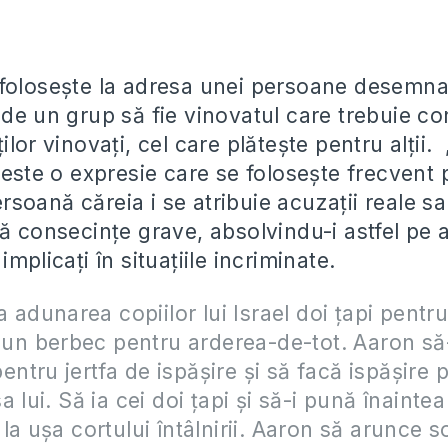
”
foloseşte la adresa unei persoane desemna
 de un grup să fie vinovatul care trebuie c
ilor vinovaţi, cel care plăteşte pentru alţii.
 este o expresie care se foloseşte frecvent 
soană căreia i se atribuie acuzaţii reale s
ă consecinţe grave, absolvindu-i astfel pe al
implicaţi în situaţiile incriminate.
a adunarea copiilor lui Israel doi ţapi pentru
i un berbec pentru arderea-de-tot. Aaron să
 pentru jertfa de ispăşire şi să facă ispăşire p
 lui. Să ia cei doi ţapi şi să-i pună înaintea
la uşa cortului întâlnirii. Aaron să arunce so