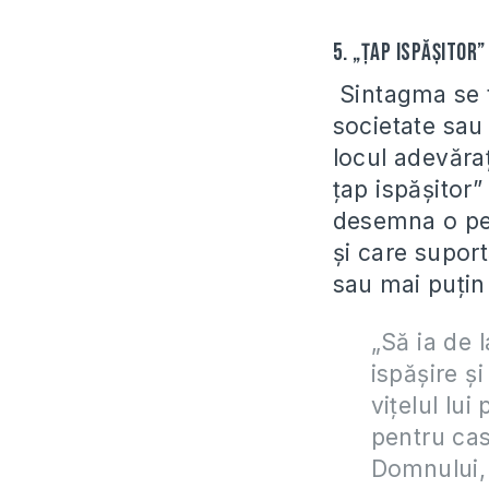
5. „Ţap ispăşitor
Sintagma se 
societate sau
locul adevăraţ
ţap ispăşitor”
desemna o per
şi care suport
sau mai puţin 
„Să ia de l
ispăşire ş
viţelul lui
pentru casa
Domnului, 