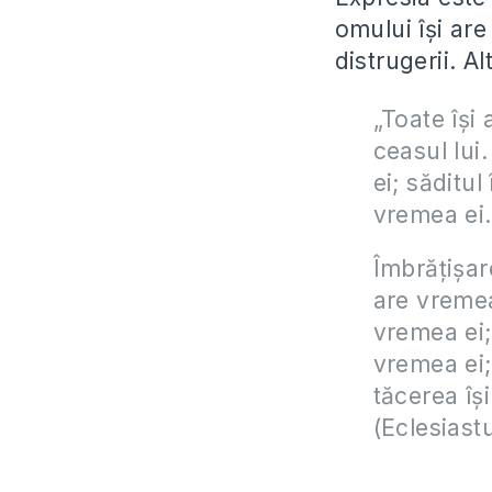
omului îşi are 
distrugerii. A
„Toate
îşi
ceasul lui
ei; săditul
vremea ei
Îmbrăţişar
are vremea
vremea ei;
vremea ei; 
tăcerea îşi
(Eclesiastu