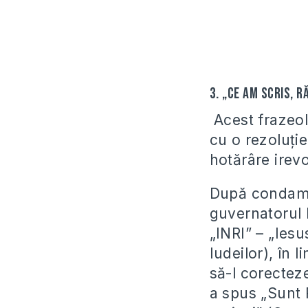
3. „Ce am scris, 
Acest frazeol
cu o rezoluţi
hotărâre irev
După condamna
guvernatorul I
„INRI” – „Ies
Iudeilor), în l
să-l corecteze
a spus „Sunt 