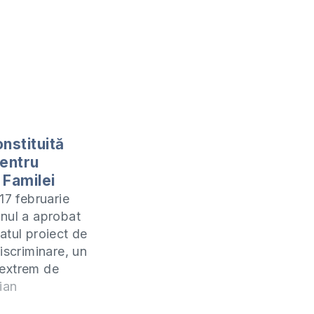
nstituită
pentru
 Familei
17 februarie
nul a aprobat
atul proiect de
iscriminare, un
extrem de
pentru ţara
ian
are ameninţă