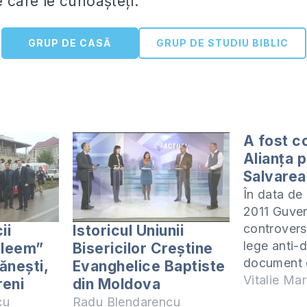
e care le cunoașteți.
GRUP DE CASĂ
GRUP DE STUDIU BIBLIC
A fost co
Alianţa 
Salvarea
În data de 
2011 Guver
controvers
ii
Istoricul Uniunii
lege anti-d
tleem”
Bisericilor Creștine
document 
ănești,
Evanghelice Baptiste
periculos 
Vitalie Mar
reni
din Moldova
noastră, c
cu
Radu Blendarencu