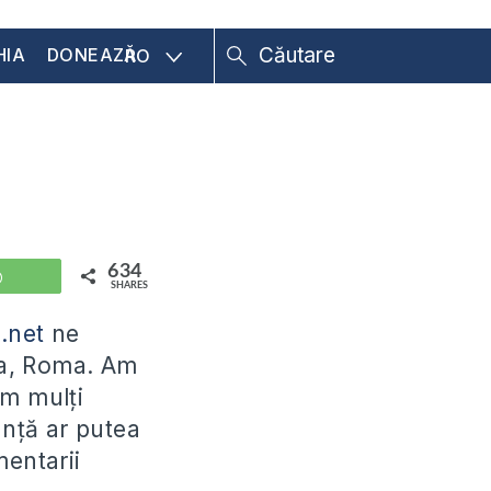
HIA
DONEAZĂ
RO
634
WhatsApp
SHARES
.net
ne
ta, Roma. Am
em mulți
ranță ar putea
mentarii