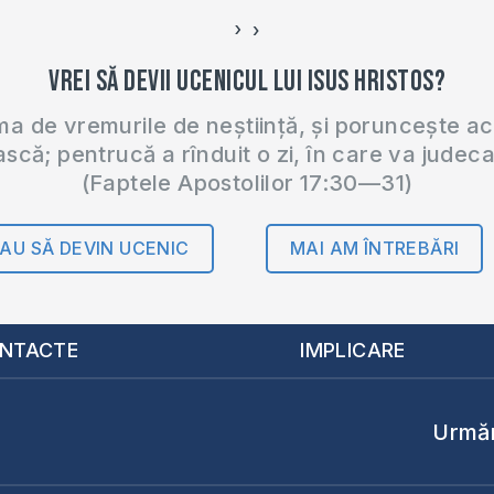
›
‹
Vrei să devii ucenicul lui Isus Hristos?
 de vremurile de neștiință, și poruncește a
ască; pentrucă a rînduit o zi, în care va judec
(Faptele Apostolilor 17:30—31)
AU SĂ DEVIN UCENIC
MAI AM ÎNTREBĂRI
NTACTE
IMPLICARE
Urmăr