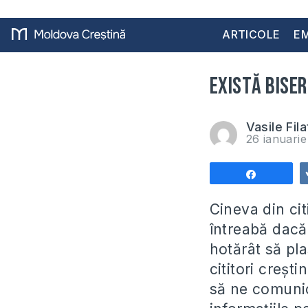
ARTICOLE
EM
Există Bise
Vasile Fila
26 ianuari
Share
Cineva din cit
întreabă dacă
hotărât să pl
cititori crești
să ne comunice