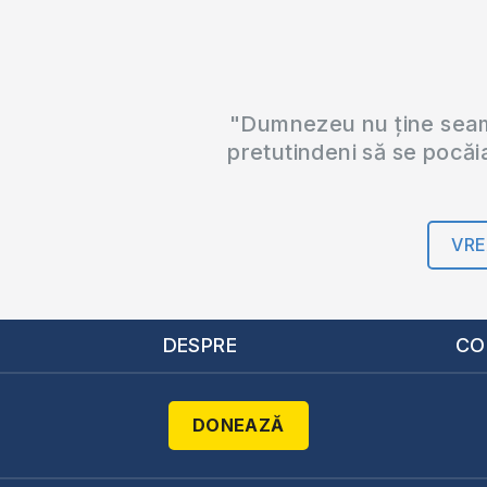
"Dumnezeu nu ține seama
pretutindeni să se pocăi
VRE
DESPRE
CO
DONEAZĂ