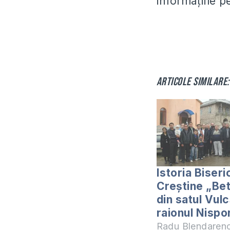
informațiile p
Articole similare:
Istoria Biseric
Creștine „Be
din satul Vulc
raionul Nispo
Radu Blendaren