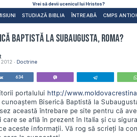
Vrei să devii ucenicul lui Hristos?
ISIUNI
STUDIAZĂ BIBLIA
ÎNTREABĂ
CMPS ANTIO
rică Baptistă la Subaugusta, Roma?
t
e 2012
Doctrine
Share
634
Vibe
Telegram
itorii portalului
http://www.moldovacrestina
 cunoaștem Biserică Baptistă la Subaugus
asez această întrebare pe site pentru că av
ni care se află în prezent în Italia și cu sigu
 aceste informații. Vă rog să scrieți la co