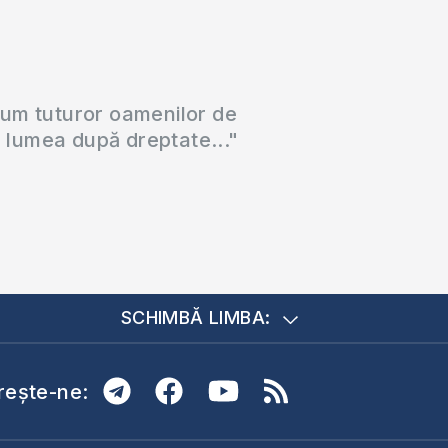
cum tuturor oamenilor de
a lumea după dreptate..."
SCHIMBĂ LIMBA:
ește-ne: