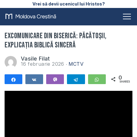
Vrei să devii ucenicul lui Hristos?
Excomunicare din Biserică: Păcătoșii,
Explicația Biblică Sinceră
Vasile Filat
16 februarie 2026
MCTV
0
Share
Share
Vibe
Telegram
WhatsApp
SHARES