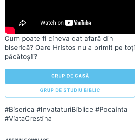
Cum poate fi cineva dat afară din
biserică? Oare Hristos nu a primit pe toți
păcătoșii?
GRUP DE CASĂ
GRUP DE STUDIU BIBLIC
#Biserica #InvataturiBiblice #Pocainta
#ViataCrestina