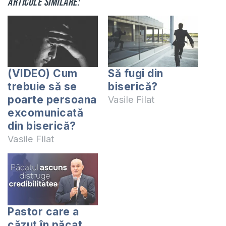
Articole similare:
(VIDEO) Cum
Să fugi din
trebuie să se
biserică?
poarte persoana
Vasile Filat
excomunicată
din biserică?
Vasile Filat
Pastor care a
căzut în păcat