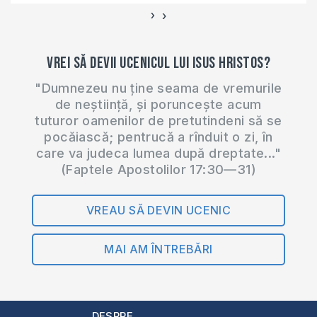
›
‹
Vrei să devii ucenicul lui Isus Hristos?
"Dumnezeu nu ține seama de vremurile
de neștiință, și poruncește acum
tuturor oamenilor de pretutindeni să se
pocăiască; pentrucă a rînduit o zi, în
care va judeca lumea după dreptate..."
(Faptele Apostolilor 17:30—31)
VREAU SĂ DEVIN UCENIC
MAI AM ÎNTREBĂRI
DESPRE