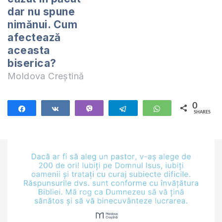
dar nu spune
nimănui. Cum
afectează
aceasta
biserica?
Moldova Creștină
0
Share
Share
Vibe
Telegram
WhatsApp
SHARES