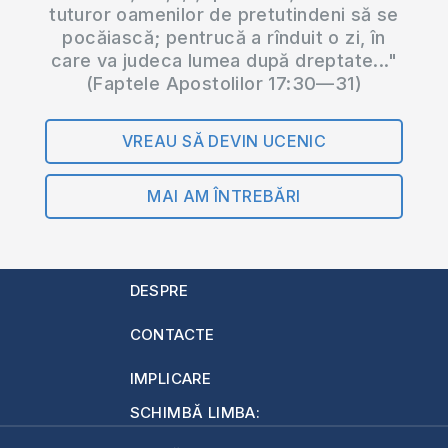
tuturor oamenilor de pretutindeni să se
pocăiască; pentrucă a rînduit o zi, în
care va judeca lumea după dreptate..."
(Faptele Apostolilor 17:30—31)
VREAU SĂ DEVIN UCENIC
MAI AM ÎNTREBĂRI
DESPRE
CONTACTE
IMPLICARE
SCHIMBĂ LIMBA: