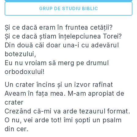
GRUP DE STUDIU BIBLIC
Şi ce dacă eram în fruntea cetăţii?
Şi ce dacă ştiam înţelepciunea Torei?
Din două căi doar una-i cu adevărul
botezului,
Eu nu vroiam să merg pe drumul
orbodoxului!
Un crater încins şi un izvor rafinat
Aveam în faţa mea. M-am apropiat de
crater
Crezând că-mi va arde tezaurul format.
O nu, vei arde tot! îmi şopti un psalm
din cer.