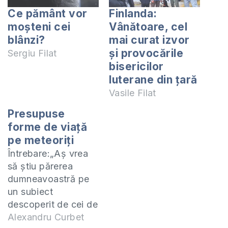
Ce pământ vor
Finlanda:
moșteni cei
Vânătoare, cel
blânzi?
mai curat izvor
și provocările
Sergiu Filat
bisericilor
luterane din țară
Vasile Filat
Presupuse
forme de viață
pe meteoriți
Întrebare:„Aș vrea
să știu părerea
dumneavoastră pe
un subiect
descoperit de cei de
la NASA. Știrea se
Alexandru Curbet