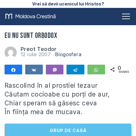
Vrei să devii ucenicul lui Hristos?
Eu nu sunt orbodox
Preot Teodor
12 iulie 2007
Blogosfera
0
Share
Share
Vibe
Telegram
WhatsApp
SHARES
Rascolind în al prostiei tezaur
Căutam cocioabe cu porţi de aur,
Chiar speram să găsesc ceva
În fiinţa mea de mucava.
GRUP DE CASĂ