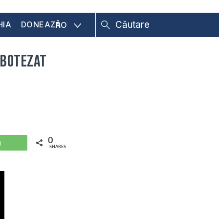
HIA
DONEAZĂ
RO
e botezat
0
WhatsApp
SHARES