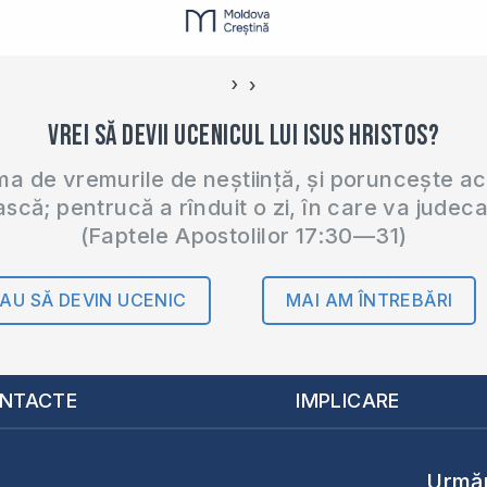
›
‹
Vrei să devii ucenicul lui Isus Hristos?
 de vremurile de neștiință, și poruncește a
ască; pentrucă a rînduit o zi, în care va judec
(Faptele Apostolilor 17:30—31)
AU SĂ DEVIN UCENIC
MAI AM ÎNTREBĂRI
NTACTE
IMPLICARE
Urmăr