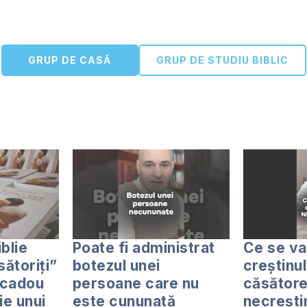
GRUP DE CASĂ
GRUP DE STUDIU BIBLIC
iblie
Poate fi administrat
Ce se va
sătoriți”
botezul unei
creștinul
 cadou
persoane care nu
căsătore
ie unui
este cununată
necrești