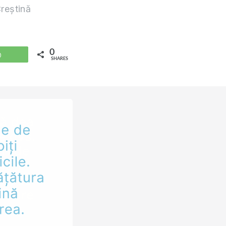
reștină
0
WhatsApp
SHARES