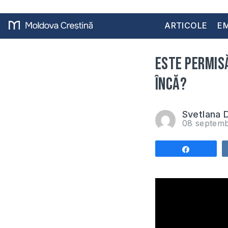
ARTICOLE
EM
Este permisă
încă?
Svetlana 
08 septem
Share