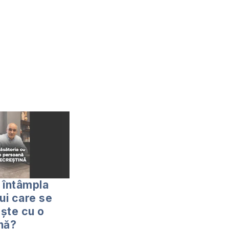
 întâmpla
ui care se
ște cu o
nă?