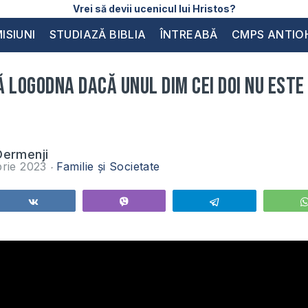
Vrei să devii ucenicul lui Hristos?
ISIUNI
STUDIAZĂ BIBLIA
ÎNTREABĂ
CMPS ANTIO
 logodna dacă unul dim cei doi nu est
Dermenji
brie 2023
Familie și Societate
Share
Vibe
Telegram