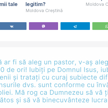
mii tale
legitim?
Moldova C
Moldova Creștină
Share
Vibe
Telegram