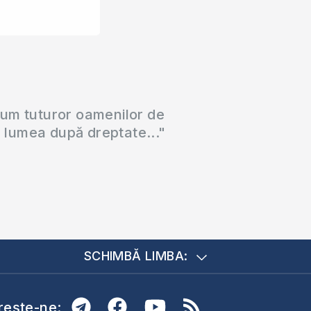
cum tuturor oamenilor de
a lumea după dreptate..."
SCHIMBĂ LIMBA:
ește-ne: