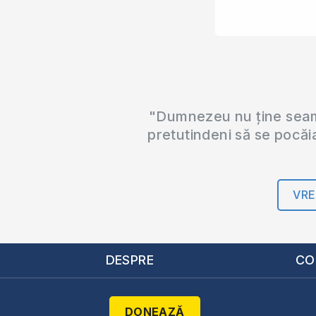
"Dumnezeu nu ține seama
pretutindeni să se pocăi
VRE
DESPRE
CO
DONEAZĂ