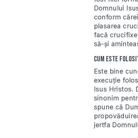
Domnului Isus
conform căreia
plasarea cruc
facă crucifixe
să-şi amintea
Cum este folosi
Este bine cuno
execuţie folos
Isus Hristos. 
sinonim pentru
spune că Dumn
propovăduirea 
jertfa Domnul