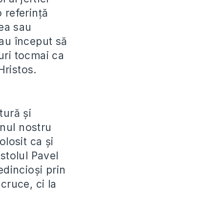
 referinţă
rea sau
 au început să
curi tocmai ca
Hristos.
tură şi
mnul nostru
losit ca şi
stolul Pavel
dincioşi prin
cruce, ci la