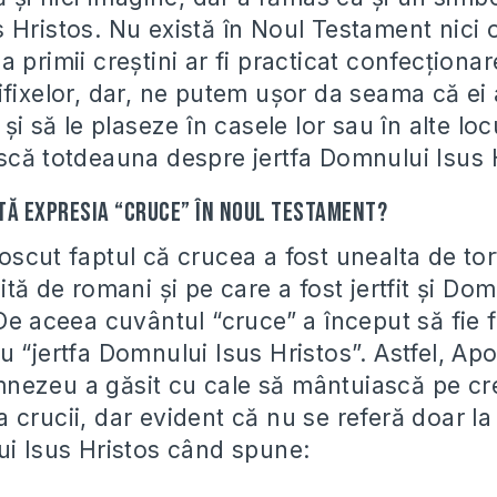
 Hristos. Nu există în Noul Testament nici o
 primii creştini ar fi practicat confecţiona
ifixelor, dar, ne putem uşor da seama că ei
 şi să le plaseze în casele lor sau în alte lo
scă totdeauna despre jertfa Domnului Isus 
tă expresia “cruce” în Noul Testament?
scut faptul că crucea a fost unealta de tor
ită de romani şi pe care a fost jertfit şi Do
De aceea cuvântul “cruce” a început să fie fo
 “jertfa Domnului Isus Hristos”. Astfel, Apo
ezeu a găsit cu cale să mântuiască pe cre
crucii, dar evident că nu se referă doar la 
ui Isus Hristos când spune: