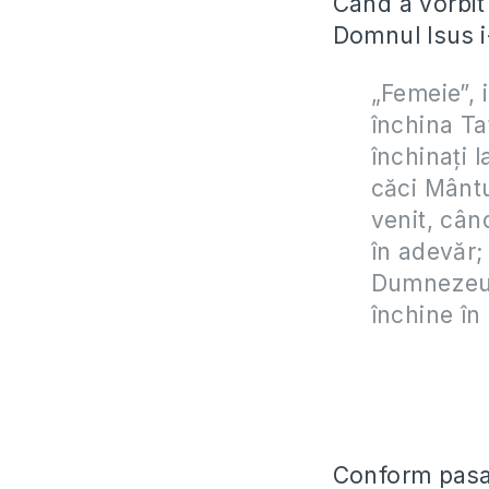
Când a vorbit
Domnul Isus i
„Femeie”, 
închina Tat
închinaţi 
căci Mântu
venit, cân
în adevăr; 
Dumnezeu e
închine în
Conform pasaju