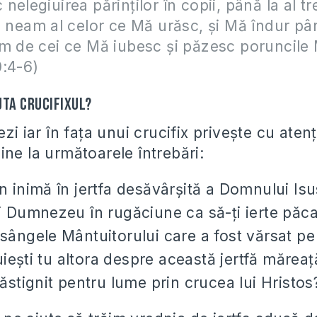
elegiuirea părinţilor în copii, până la al tre
a neam al celor ce Mă urăsc, şi Mă îndur pân
m de cei ce Mă iubesc şi păzesc poruncile 
0:4-6)
uta crucifixul?
ezi iar în faţa unui crucifix priveşte cu atenţ
ine la următoarele întrebări:
in inimă în jertfa desăvârşită a Domnului Isu
ui Dumnezeu în rugăciune ca să-ţi ierte păcat
 sângele Mântuitorului care a fost vărsat p
eşti tu altora despre această jertfă măreaţ
răstignit pentru lume prin crucea lui Hristos