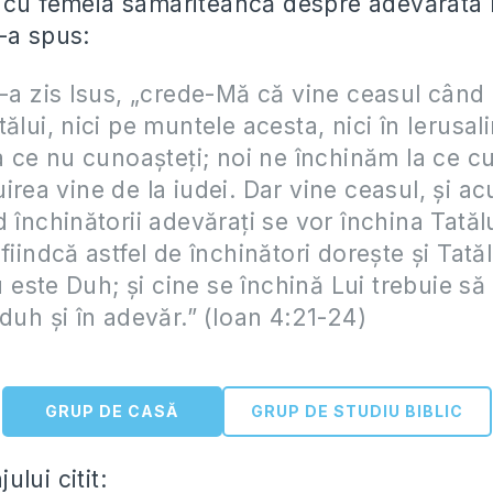
 cu femeia samariteancă despre adevărata 
-a spus:
i-a zis Isus, „crede-Mă că vine ceasul când 
ălui, nici pe muntele acesta, nici în Ierusal
la ce nu cunoaşteţi; noi ne închinăm la ce 
irea vine de la iudei. Dar vine ceasul, şi ac
d închinătorii adevăraţi se vor închina Tatălu
fiindcă astfel de închinători doreşte şi Tatăl
ste Duh; şi cine se închină Lui trebuie să 
 duh şi în adevăr.” (Ioan 4:21-24)
GRUP DE CASĂ
GRUP DE STUDIU BIBLIC
lui citit: