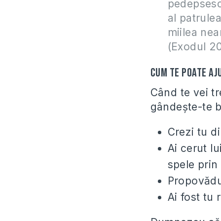
pedepsesc n
al patrule
miilea nea
(Exodul 2
Cum te poate aj
Când te vei tr
gândeşte-te b
Crezi tu d
Ai cerut l
spele prin
Propovădui
Ai fost tu 