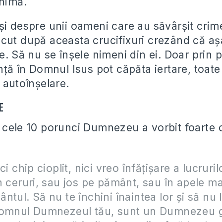
inimă.
şi despre unii oameni care au săvârşit crim
cut după aceasta crucifixuri crezând că aşa
e. Să nu se înşele nimeni din ei. Doar prin 
nţă în Domnul Isus pot căpăta iertare, toate 
 autoînşelare.
e
 cele 10 porunci Dumnezeu a vorbit foarte c
ci chip cioplit, nici vreo înfăţişare a lucruri
n ceruri, sau jos pe pământ, sau în apele ma
tul. Să nu te închini înaintea lor şi să nu le
Domnul Dumnezeul tău, sunt un Dumnezeu g