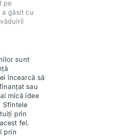
t pe
a găsit cu
văduirii
nilor sunt
nţă
ei încearcă să
finanţat sau
mai mică idee
 Sfintele
uiţi prin
acest fel.
i prin