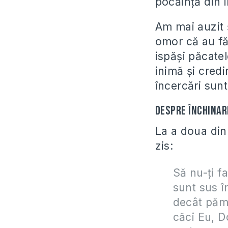
pocăinţă din 
Am mai auzit 
omor că au fă
ispăşi păcatel
inimă şi credi
încercări sunt
Despre închinar
La a doua din
zis:
Să nu-ţi fa
sunt sus î
decât pămân
căci Eu, 