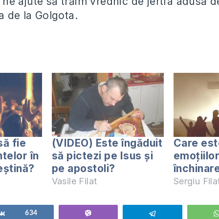
e ajute să trăim vrednic de jertfa adusă 
a de la Golgota.
să fie
(VIDEO) Este îngăduit
Care est
telor în
să pictezi pe Isus și
emoțiilor
eștină?
pe apostoli?
închinar
Vasile Filat
Sergiu Fil
Share
634
Vibe
Telegram