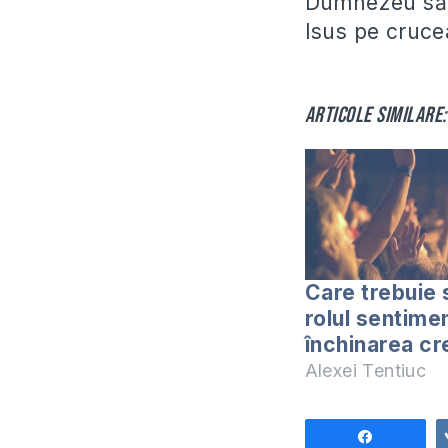
Dumnezeu să n
Isus pe cruce
Articole similare:
Care trebuie 
rolul sentimen
închinarea cr
Alexei Tentiuc
Share