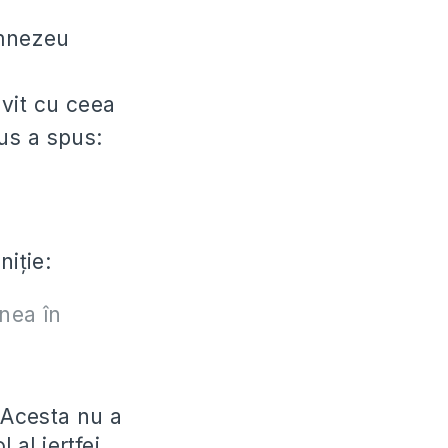
umnezeu
ivit cu ceea
sus a spus:
niţie:
nea în
. Acesta nu a
 al jertfei