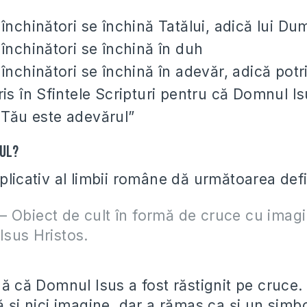
 închinători se închină Tatălui, adică lui D
 închinători se închină în duh
 închinători se închină în adevăr, adică potr
ris în Sfintele Scripturi pentru că Domnul I
 Tău este adevărul”
xul?
plicativ al limbii române dă următoarea defi
– Obiect de cult în formă de cruce cu imagi
i Isus Hristos.
ză că Domnul Isus a fost răstignit pe cruce
ă şi nici imagine, dar a rămas ca şi un simbol