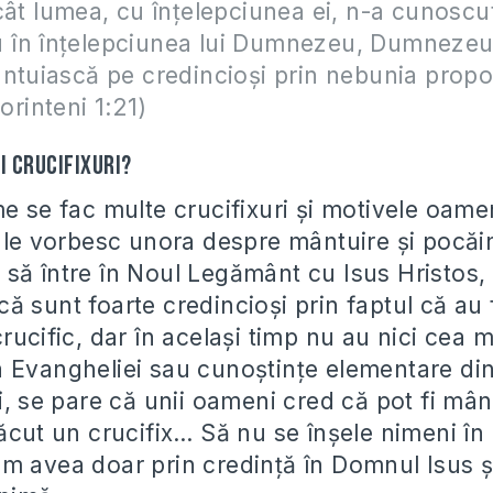
cât lumea, cu înţelepciunea ei, n-a cunoscu
în înţelepciunea lui Dumnezeu, Dumnezeu 
ntuiască pe credincioşi prin nebunia propo
Corinteni 1:21)
i crucifixuri?
e se fac multe crucifixuri şi motivele oame
d le vorbesc unora despre mântuire şi pocăi
să între în Noul Legământ cu Isus Hristos, 
ă sunt foarte credincioşi prin faptul că au 
rucific, dar în acelaşi timp nu au nici cea 
 Evangheliei sau cunoştinţe elementare din
i, se pare că unii oameni cred că pot fi mânt
ăcut un crucifix… Să nu se înşele nimeni în 
m avea doar prin credinţă în Domnul Isus ş