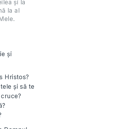
ilea şi la
ă la al
Mele.
ie şi
s Hristos?
ele şi să te
e cruce?
ă?
?