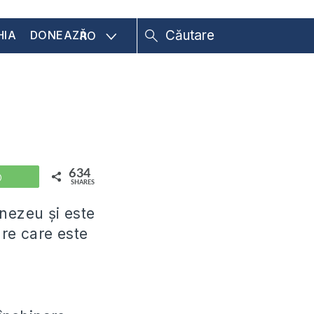
HIA
DONEAZĂ
RO
634
WhatsApp
SHARES
mnezeu şi este
re care este