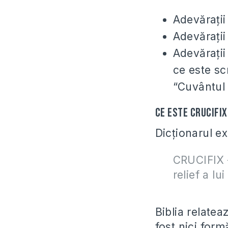
Adevăraţii
Adevăraţii
Adevăraţii
ce este sc
“Cuvântul
Ce este crucifi
Dicţionarul ex
CRUCIFIX
relief a lu
Biblia relatea
fost nici form