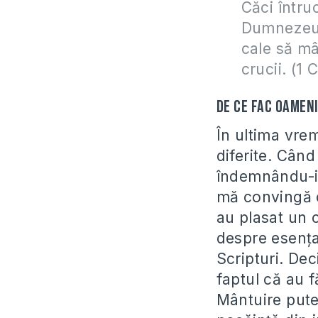
Căci întru
Dumnezeu 
cale să mâ
crucii. (1 
De ce fac oameni
În ultima vrem
diferite. Cân
îndemnându-i 
mă convingă c
au plasat un c
despre esenţa
Scripturi. Dec
faptul că au f
Mântuire pute