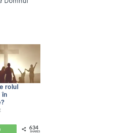
de Domnul
e rolul
 în
e?
at
634
WhatsApp
SHARES