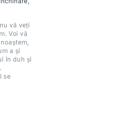
închinare,
nu vă veţi
im. Voi vă
cunoaştem,
um a şi
i în duh şi
.
I se