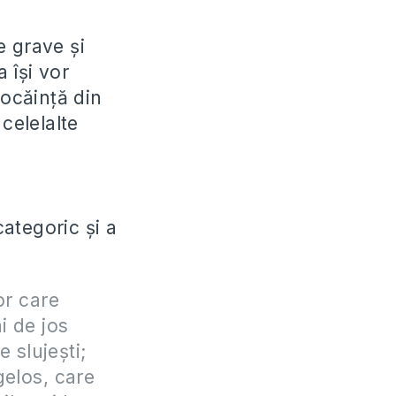
e grave şi
 îşi vor
pocăinţă din
celelalte
ategoric şi a
lor care
i de jos
 slujeşti;
elos, care