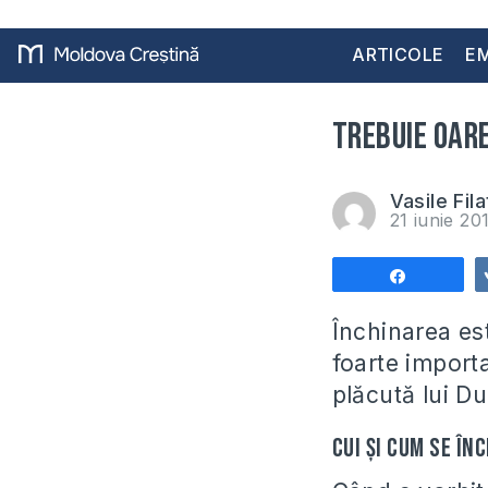
ARTICOLE
EM
Trebuie oare
Vasile Fila
21 iunie 2
Share
Închinarea es
foarte import
plăcută lui 
Cui şi cum se în