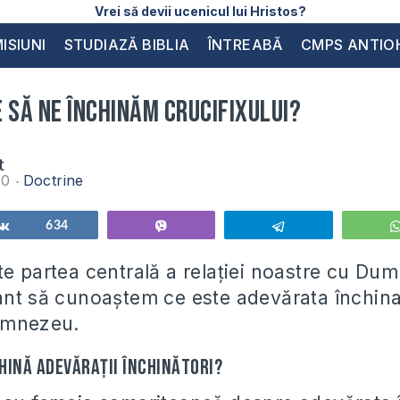
Vrei să devii ucenicul lui Hristos?
ISIUNI
STUDIAZĂ BIBLIA
ÎNTREABĂ
CMPS ANTIO
 să ne închinăm crucifixului?
t
010
Doctrine
Share
634
Vibe
Telegram
te partea centrală a relaţiei noastre cu Du
ant să cunoaştem ce este adevărata închina
Dumnezeu.
chină adevăraţii închinători?