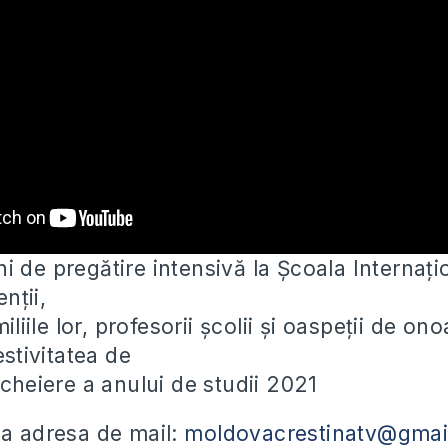
i de pregătire intensivă la Școala Internați
nții,
miliile lor, profesorii școlii și oaspeții de
onoa
estivitatea de
ncheiere a anului de studii 2021
la adresa de mail:
moldovacrestinatv@gmai