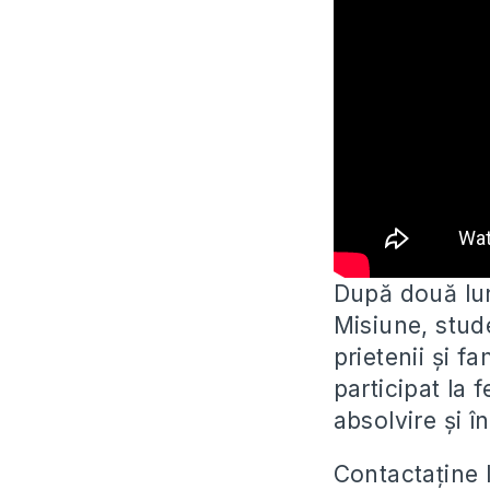
După două lun
Misiune, stude
prietenii și fa
participat la f
absolvire și î
Contactaține 