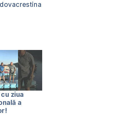
dovacrestina
i cu ziua
onală a
or!