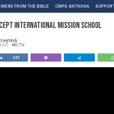
WERS FROM THE BIBLE
CMPS ANTIOHIA
SUPPOR
CEPT International Mission School
reștină
 2021
MCTV
Share
632
Vibe
Telegram