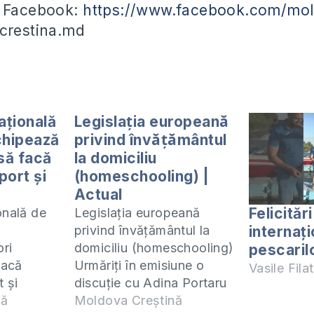
e Facebook:
https://www.facebook.com/mol
crestina.md
ațională
Legislația europeană
chipează
privind învățământul
 să facă
la domiciliu
port și
(homeschooling) |
Actual
Felicităr
onală de
Legislația europeană
internați
privind învățământul la
ori
domiciliu (homeschooling)
pescaril
facă
Urmăriți în emisiune o
Vasile Filat
t și
discuție cu Adina Portaru
ă în anul
nă
privind învățământul la
Moldova Creștină