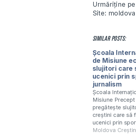
Urmăriține p
Site: moldova
Similar posts:
Școala Intern
de Misiune e
slujitori care
ucenici prin s
jurnalism
Școala Internați
Misiune Precept
pregătește slujit
creștini care să 
ucenici prin spor
jurnalism. Fondat
Moldova Crești