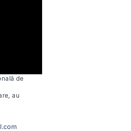
onală de
re, au
l.com