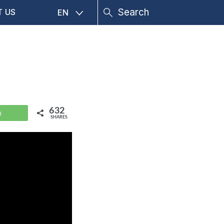
T US
EN
632
WhatsApp
SHARES