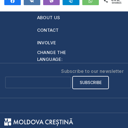
Share
Share
Vibe
Telegram
WhatsApp
SHARES
fiecare zi de
632
miercuri la orele
ABOUT US
20:00. Manualul
după care studiem
CONTACT
poate fi procurat la
adresa:
INVOLVE
https://shop.eurasiaprecept.org/produs/2-
CHANGE THE
samuel-si-1-cronici/
LANGUAGE:
În format PDF:
https://shop.eurasiaprecept.org/produs/2-
Subscribe to our newsletter
samuel-1-cronici-
pdf/ Alege…