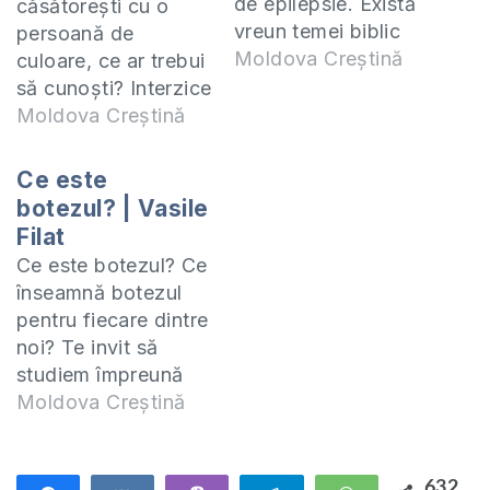
de epilepsie. Există
căsătorești cu o
vreun temei biblic
persoană de
pentru aceasta? Poți
Moldova Creștină
culoare, ce ar trebui
să te căsătorești cu
să cunoști? Interzice
o persoană
Biblia căsătoria cu o
Moldova Creștină
diagnosticată cu
persoană de
epilepsie? Răspund
culoare? Te invit să
Ce este
la aceste întrebări în
studiem împreună
botezul? | Vasile
acest video. Te invit
cartea 2 Samuel și 1
Filat
să studiem împreună
Cronici. Studiul
Ce este botezul? Ce
cartea 2 Samuel și 1
acesta îl predau
înseamnă botezul
Cronici. Studiul
online (ZOOM) în
pentru fiecare dintre
acesta îl predau
fiecare zi de
noi? Te invit să
online (ZOOM) în…
miercuri la orele
studiem împreună
20:00. Manualul
cartea 2 Samuel și 1
Moldova Creștină
după…
Cronici. Studiul
acesta îl predau
online (ZOOM) în
632