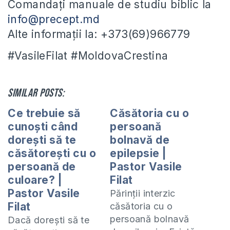
Comandați manuale de studiu biblic la
info@precept.md
Alte informații la: +373(69)966779
#VasileFilat #MoldovaCrestina
Similar posts:
Ce trebuie să
Căsătoria cu o
cunoști când
persoană
dorești să te
bolnavă de
căsătorești cu o
epilepsie |
persoană de
Pastor Vasile
culoare? |
Filat
Pastor Vasile
Părinții interzic
Filat
căsătoria cu o
persoană bolnavă
Dacă dorești să te