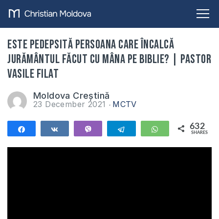
Este pedepsită persoana care încalcă
jurământul făcut cu mâna pe Biblie? | Pastor
Vasile Filat
Moldova Creștină
23 December 2021
MCTV
632
Share
Share
Vibe
Telegram
WhatsApp
SHARES
632