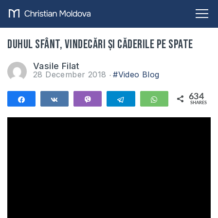
Duhul Sfânt, vindecări și căderile pe spate
Vasile Filat
28 December 2018
#Video Blog
634
Share
Share
Vibe
Telegram
WhatsApp
SHARES
634