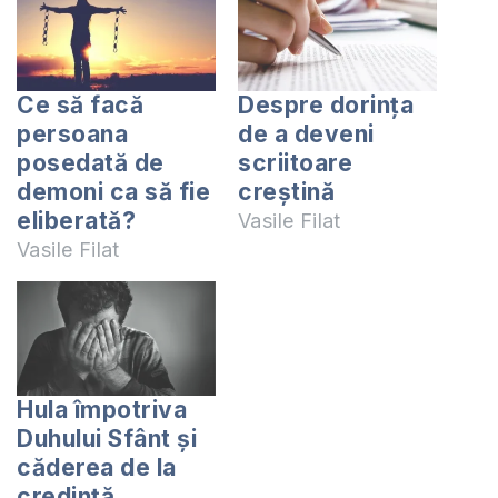
Ce să facă
Despre dorința
persoana
de a deveni
posedată de
scriitoare
demoni ca să fie
creștină
eliberată?
Vasile Filat
Vasile Filat
Hula împotriva
Duhului Sfânt și
căderea de la
credință