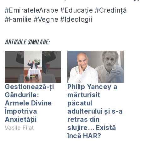
#EmirateleArabe #Educație #Credință
#Familie #Veghe #Ideologii
Articole similare:
Gestionează-ți
Philip Yancey a
Gândurile:
mărturisit
Armele Divine
păcatul
Împotriva
adulterului și s-a
Anxietății
retras din
slujire… Există
Vasile Filat
încă HAR?