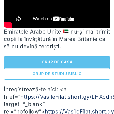
Emiratele Arabe Unite
nu-și mai trimit
copii la învățătură în Marea Britanie ca
să nu devină teroriști.
GRUP DE CASĂ
GRUP DE STUDIU BIBLIC
Înregistrează-te aici: <a
href=”
https://VasileFilat.short.gy/LHXcd
target=”_blank”
rel=”nofollow”>
https://VasileFilat.short.