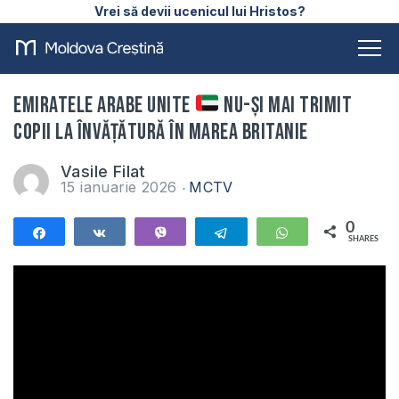
Vrei să devii ucenicul lui Hristos?
Emiratele Arabe Unite
nu-și mai trimit
copii la învățătură în Marea Britanie
Vasile Filat
15 ianuarie 2026
MCTV
0
Share
Share
Vibe
Telegram
WhatsApp
SHARES