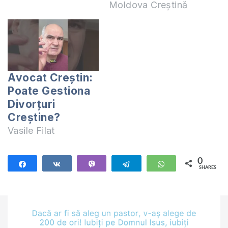
Moldova Creștină
Avocat Creștin:
Poate Gestiona
Divorțuri
Creștine?
Vasile Filat
0
Share
Share
Vibe
Telegram
WhatsApp
SHARES