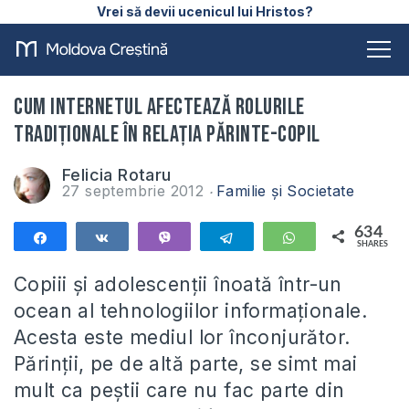
Vrei să devii ucenicul lui Hristos?
Cum Internetul afectează rolurile
tradiționale în relația părinte-copil
Felicia Rotaru
27 septembrie 2012
Familie și Societate
634
Share
Share
Vibe
Telegram
WhatsApp
SHARES
634
Copiii și adolescenții înoată într-un
ocean al tehnologiilor informaționale.
Acesta este mediul lor înconjurător.
Părinții, pe de altă parte, se simt mai
mult ca peștii care nu fac parte din