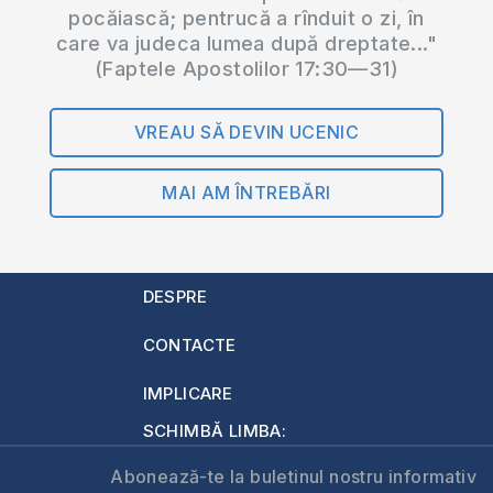
pocăiască; pentrucă a rînduit o zi, în
care va judeca lumea după dreptate..."
(Faptele Apostolilor 17:30—31)
VREAU SĂ DEVIN UCENIC
MAI AM ÎNTREBĂRI
DESPRE
CONTACTE
IMPLICARE
SCHIMBĂ LIMBA:
Abonează-te la buletinul nostru informativ