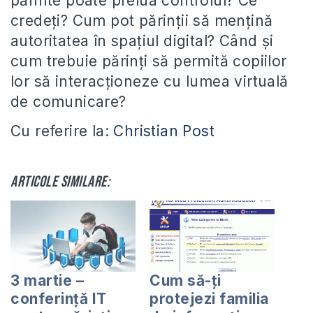
părinte poate prelua controlul? Ce
credeți? Cum pot părinții să mențină
autoritatea în spațiul digital? Când și
cum trebuie părinți să permită copiilor
lor să interacționeze cu lumea virtuală
de comunicare?
Cu referire la:
Christian Post
Articole similare:
3 martie –
Cum să-ți
conferință IT
protejezi familia