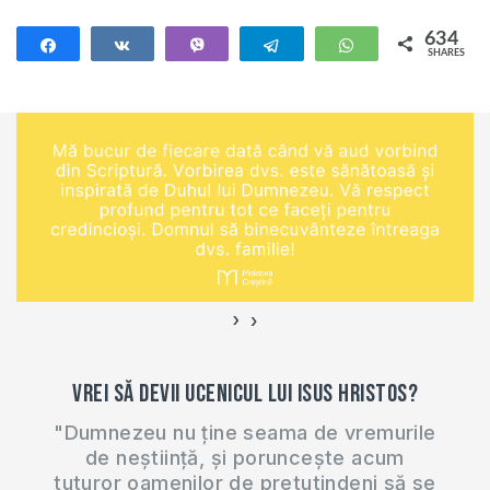
economice, școlile
și grădinițele. Și
634
Share
Share
Vibe
Telegram
WhatsApp
SHARES
dacă activitățile
634
economice au
început să se
relanseze și maturii
mai pot ieși din
case, atunci copii
noștri continuă să
stea acasă.
Evident…
›
‹
Vrei să devii ucenicul lui Isus Hristos?
"Dumnezeu nu ține seama de vremurile
de neștiință, și poruncește acum
tuturor oamenilor de pretutindeni să se