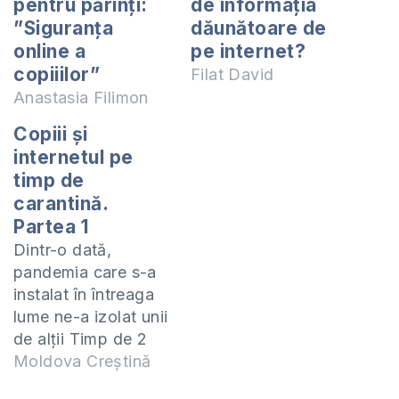
pentru părinți:
de informația
”Siguranța
dăunătoare de
online a
pe internet?
copiiilor”
Filat David
Anastasia Filimon
Copiii și
internetul pe
timp de
carantină.
Partea 1
Dintr-o dată,
pandemia care s-a
instalat în întreaga
lume ne-a izolat unii
de alții Timp de 2
luni au fost oprite
Moldova Creștină
activitățile