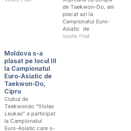
de Taekwon-Do, am
plecat azi la
Campionatul Euro-
Asiatic de
Taekwon-Do care
Vasile Filat
se va desfăşura pe
insula Cipru. De la
Moldova s-a
Moldova am plecat
plasat pe locul III
cu următorii cinci
la Campionatul
sportivi: Ghenadie
Euro-Asiatic de
Bitco, Sandu
Taekwon-Do,
Aprodu, Maria
Cipru
Sofianu, Ghenadie
Clubul de
Curbet şi Tudor
Taekwondo ”Stolas
Rotaru. La Istanbul
Leukas” a participat
ne-am întâlnit cu
la Campionatul
Alexei Tentiuc care
Euro-Asiatic care s-