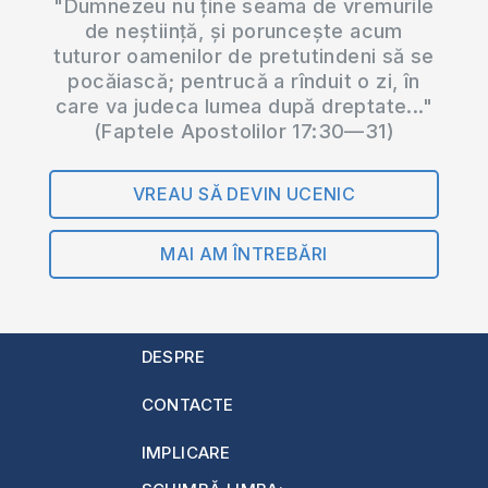
"Dumnezeu nu ține seama de vremurile
de neștiință, și poruncește acum
tuturor oamenilor de pretutindeni să se
pocăiască; pentrucă a rînduit o zi, în
care va judeca lumea după dreptate..."
(Faptele Apostolilor 17:30—31)
VREAU SĂ DEVIN UCENIC
MAI AM ÎNTREBĂRI
DESPRE
CONTACTE
IMPLICARE