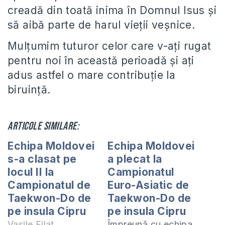
creadă din toată inima în Domnul Isus și
să aibă parte de harul vieții veșnice.
Mulțumim tuturor celor care v-ați rugat
pentru noi în această perioadă și ați
adus astfel o mare contribuție la
biruință.
Articole similare:
Echipa Moldovei
Echipa Moldovei
s-a clasat pe
a plecat la
locul II la
Campionatul
Campionatul de
Euro-Asiatic de
Taekwon-Do de
Taekwon-Do de
pe insula Cipru
pe insula Cipru
Vasile Filat
Împreună cu echipa