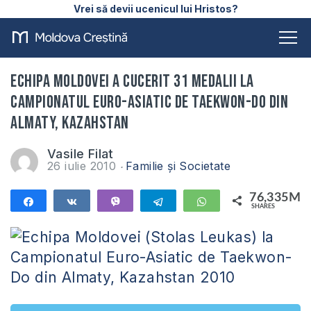
Vrei să devii ucenicul lui Hristos?
Echipa Moldovei a cucerit 31 medalii la
Campionatul Euro-Asiatic de Taekwon-Do din
Almaty, Kazahstan
Vasile Filat
26 iulie 2010
Familie și Societate
76,335M
Share
Share
Vibe
Telegram
WhatsApp
SHARES
76,335M