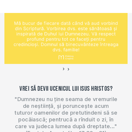
634
poporului? Domnul
sau Satana? Și într-
un text și în al doilea
este începutul
relatării unuia și
aceluiași eveniment
– numărătoarea
poporului Israel
făcută de împăratul
›
‹
David.…
Vrei să devii ucenicul lui Isus Hristos?
"Dumnezeu nu ține seama de vremurile
de neștiință, și poruncește acum
tuturor oamenilor de pretutindeni să se
pocăiască; pentrucă a rînduit o zi, în
care va judeca lumea după dreptate..."