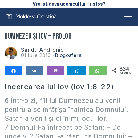
Vrei să devii ucenicul lui Hristos?
Dumnezeu și Iov – Prolog
Sandu Andronic
01 iulie 2013
Blogosfera
634
Share
Share
Vibe
Telegram
WhatsApp
SHARES
634
Încercarea lui Iov (Iov 1:6-22)
6
Într-o zi, fiii lui Dumnezeu au venit
pentru a se înfăţişa înaintea Domnului.
Satan a venit şi el în mijlocul lor.
7
Domnul l-a întrebat pe Satan:
–
De
unde vii? Satan i-a răspuns Domnului:
–