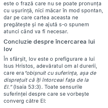
este o frază care nu se poate pronunța
cu ușurință, nici măcar în mod spontan,
dar pe care cartea aceasta ne
pregătește și ne ajută s-o spunem
atunci când va fi necesar.
Concluzie despre încercarea lui
Iov
În sfârșit, Iov este o prefigurare a lui
Isus Hristos, adevăratul om al durerii,
care era
“obișnuit cu suferința, așa de
disprețuit că îți întorceai fața de la
El.”
(Isaia 53:3). Toate sensurile
suferinței despre care se vorbește
converg către El: