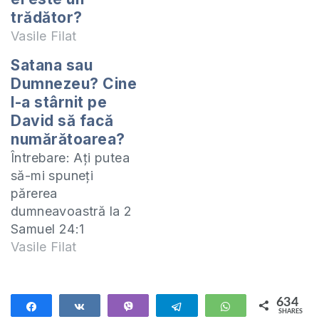
trădător?
Vasile Filat
Satana sau
Dumnezeu? Cine
l-a stârnit pe
David să facă
numărătoarea?
Întrebare: Ați putea
să-mi spuneți
părerea
dumneavoastră la 2
Samuel 24:1
comparat cu 1
Vasile Filat
Cronici 21:1? Cine l-
a provocat pe David
să facă
634
Share
Share
Vibe
Telegram
WhatsApp
SHARES
numărătoarea