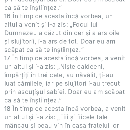
ca să te înştiinţez.“
16
În timp ce acesta încă vorbea, un
altul a venit şi i-a zis: „Focul lui
Dumnezeu a căzut din cer şi a ars oile
şi slujitorii, i-a ars de tot. Doar eu am
scăpat ca să te înştiinţez.“
17
În timp ce acesta încă vorbea, a venit
un altul şi i-a zis: „Nişte caldeeni,
împărţiţi în trei cete, au năvălit, ţi-au
luat cămilele, iar pe slujitori i-au trecut
prin ascuţişul sabiei. Doar eu am scăpat
ca să te înştiinţez.“
18
În timp ce acesta încă vorbea, a venit
un altul şi i-a zis: „Fiii şi fiicele tale
mâncau şi beau vin în casa fratelui lor