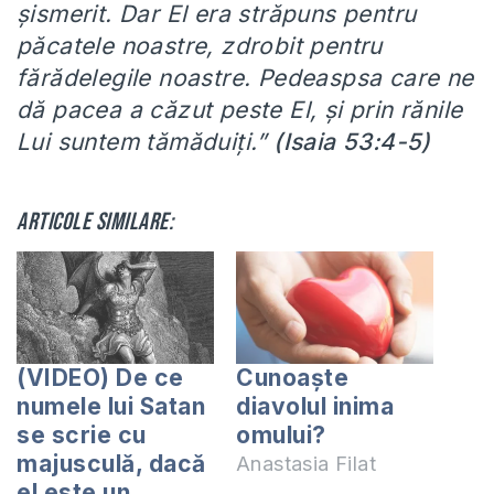
șismerit. Dar El era străpuns pentru
păcatele noastre, zdrobit pentru
fărădelegile noastre. Pedeaspsa care ne
dă pacea a căzut peste El, și prin rănile
Lui suntem tămăduiți.”
(Isaia 53:4-5)
Articole similare:
(VIDEO) De ce
Cunoaşte
numele lui Satan
diavolul inima
se scrie cu
omului?
majusculă, dacă
Anastasia Filat
el este un