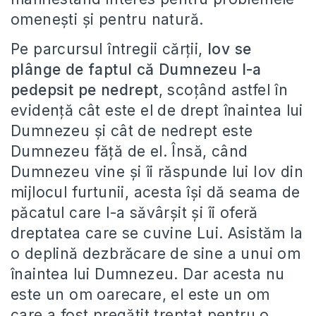
omenești și pentru natură.
Pe parcursul întregii cărții,
Iov se
plânge de faptul că Dumnezeu l-a
pedepsit pe nedrept
, scoțând astfel în
evidență cât este el de drept înaintea lui
Dumnezeu și cât de nedrept este
Dumnezeu făță de el. Însă, când
Dumnezeu vine și îi răspunde lui Iov din
mijlocul furtunii, acesta își dă seama de
păcatul care l-a săvârșit și îi oferă
dreptatea care se cuvine Lui. Asistăm la
o deplină dezbrăcare de sine a unui om
înaintea lui Dumnezeu. Dar acesta nu
este un om oarecare, el este un om
care a fost pregătit treptat pentru o