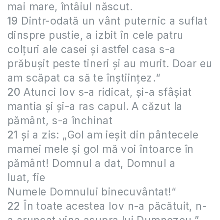
mai mare, întâiul născut.
19
Dintr-odată un vânt puternic a suflat
dinspre pustie, a izbit în cele patru
colţuri ale casei şi astfel casa s-a
prăbuşit peste tineri şi au murit. Doar eu
am scăpat ca să te înştiinţez.“
20
Atunci Iov s-a ridicat, şi-a sfâşiat
mantia şi şi-a ras capul. A căzut la
pământ, s-a închinat
21
şi a zis: „Gol am ieşit din pântecele
mamei mele şi gol mă voi întoarce în
pământ! Domnul a dat, Domnul a
luat, fie
Numele Domnului binecuvântat!“
22
În toate acestea Iov n-a păcătuit, n-