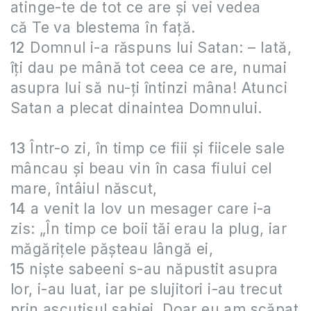
atinge-te de tot ce are şi vei vedea
că Te va blestema în faţă.
12
Domnul i-a răspuns lui Satan: – Iată,
îţi dau pe mână tot ceea ce are, numai
asupra lui să nu-ţi întinzi mâna! Atunci
Satan a plecat dinaintea Domnului.
13
Într-o zi, în timp ce fiii şi fiicele sale
mâncau şi beau vin în casa fiului cel
mare, întâiul născut,
14
a venit la Iov un mesager care i-a
zis: „În timp ce boii tăi erau la plug, iar
măgăriţele păşteau lângă ei,
15
nişte sabeeni s-au năpustit asupra
lor, i-au luat, iar pe slujitori i-au trecut
prin ascuţişul sabiei. Doar eu am scăpat