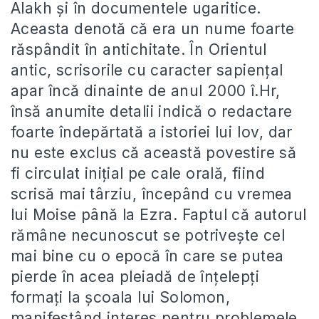
Alakh și în documentele ugaritice.
Aceasta denotă că era un nume foarte
răspândit în antichitate. În Orientul
antic, scrisorile cu caracter sapiențal
apar încă dinainte de anul 2000 î.Hr,
însă anumite detalii indică o redactare
foarte îndepărtată a istoriei lui Iov, dar
nu este exclus că această povestire să
fi circulat inițial pe cale orală, fiind
scrisă mai târziu, începând cu vremea
lui Moise până la Ezra. Faptul că autorul
rămâne necunoscut se potrivește cel
mai bine cu o epocă în care se putea
pierde în acea pleiadă de înțelepți
formați la școala lui Solomon,
manifestând interes pentru problemele