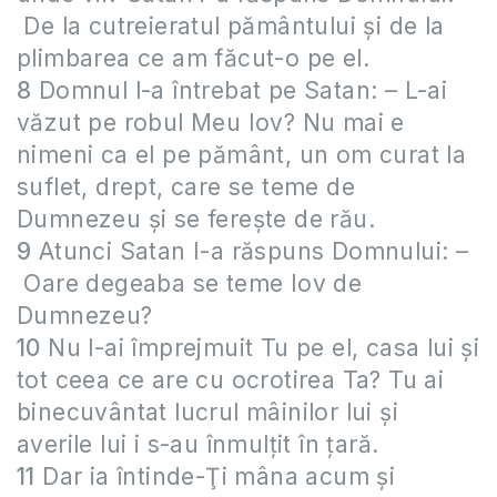
De la cutreieratul pământului şi de la
plimbarea ce am făcut-o pe el.
8
Domnul l-a întrebat pe Satan: – L-ai
văzut pe robul Meu Iov? Nu mai e
nimeni ca el pe pământ, un om curat la
suflet, drept, care se teme de
Dumnezeu şi se fereşte de rău.
9
Atunci Satan I-a răspuns Domnului:
–
Oare degeaba se teme Iov de
Dumnezeu?
10
Nu l-ai împrejmuit Tu pe el, casa lui şi
tot ceea ce are cu ocrotirea Ta? Tu ai
binecuvântat lucrul mâinilor lui şi
averile lui i s-au înmulţit în ţară.
11
Dar ia întinde-Ţi mâna acum şi