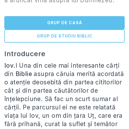
a aruncat vina asupra lui Dumnezeu.”
GRUP DE CASĂ
GRUP DE STUDIU BIBLIC
Introducere
Iov.
I Una din cele mai interesante cărți
din
Biblie
asupra căruia merită acordată
o atenție deosebită din partea cititorilor
cât și din partea căutătorilor de
înțelepciune. Să fac un scurt sumar al
cărții. Pe parcursul ei ne este relatată
viața lui Iov, un om din țara Uț, care era
fără prihană, curat la suflet și temător