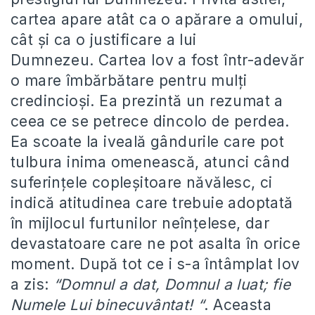
cartea apare atât ca o apărare a omului,
cât și ca o justificare a lui
Dumnezeu. Cartea Iov a fost într-adevăr
o mare îmbărbătare pentru mulți
credincioși. Ea prezintă un rezumat a
ceea ce se petrece dincolo de perdea.
Ea scoate la iveală gândurile care pot
tulbura inima omenească, atunci când
suferințele copleșitoare năvălesc, ci
indică atitudinea care trebuie adoptată
în mijlocul furtunilor neînțelese, dar
devastatoare care ne pot asalta în orice
moment. După tot ce i s-a întâmplat Iov
a zis:
“Domnul a dat, Domnul a luat; fie
Numele Lui binecuvântat! “
. Aceasta