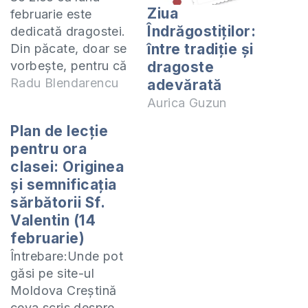
Ziua
februarie este
Îndrăgostiților:
dedicată dragostei.
între tradiție și
Din păcate, doar se
vorbește, pentru că
dragoste
realitatea ne
Radu Blendarencu
adevărată
demonstrează
Aurica Guzun
altceva. Spun acest
Plan de lecţie
lucru în condițiile în
pentru ora
care omul în mintea
clasei: Originea
lui libertină a stricat
şi semnificaţia
multe sărbători
sărbătorii Sf.
frumoase și le-a
Valentin (14
transformat în
februarie)
adevărate momente
ale desfrânărării.
Întrebare:Unde pot
Așa s-a întâmplat și
găsi pe site-ul
cu sărbătorea…
Moldova Creștină
ceva scris despre