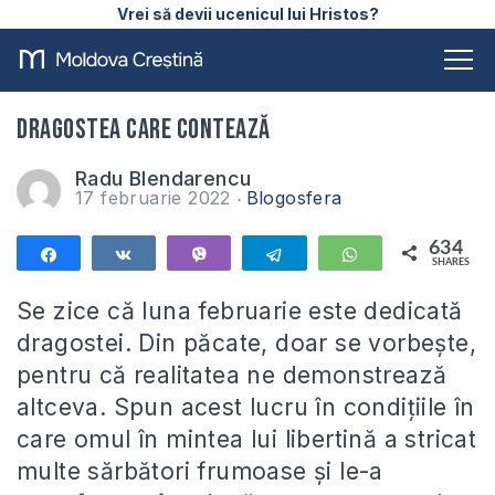
Vrei să devii ucenicul lui Hristos?
Dragostea care contează
Radu Blendarencu
17 februarie 2022
Blogosfera
634
Share
Share
Vibe
Telegram
WhatsApp
SHARES
634
Se zice că luna februarie este dedicată
dragostei. Din păcate, doar se vorbește,
pentru că realitatea ne demonstrează
altceva. Spun acest lucru în condițiile în
care omul în mintea lui libertină a stricat
multe sărbători frumoase și le-a