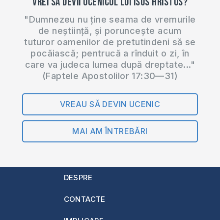
Vrei să devii ucenicul lui Isus Hristos?
"Dumnezeu nu ține seama de vremurile
de neștiință, și poruncește acum
tuturor oamenilor de pretutindeni să se
pocăiască; pentrucă a rînduit o zi, în
care va judeca lumea după dreptate..."
(Faptele Apostolilor 17:30—31)
VREAU SĂ DEVIN UCENIC
MAI AM ÎNTREBĂRI
DESPRE
CONTACTE