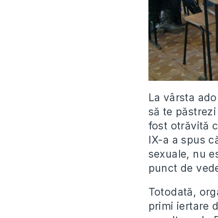
La vârsta adol
să te păstrez
fost otrăvită 
IX-a a spus că
sexuale, nu es
punct de vede
Totodată, orga
primi iertare 