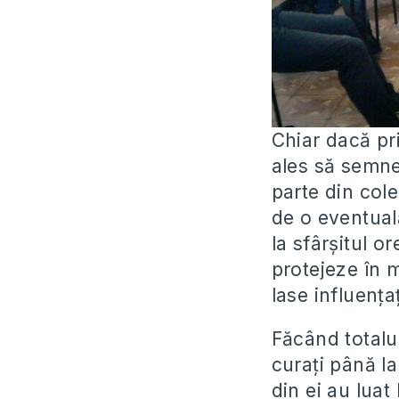
Chiar dacă prin
ales să semnez
parte din coleg
de o eventuală
la sfârșitul o
protejeze în 
lase influența
Făcând totalur
curați până la
din ei au lua