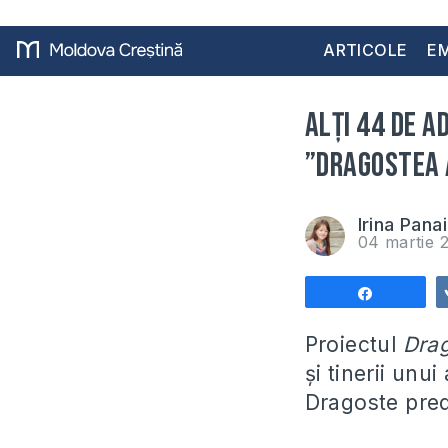
ARTICOLE
EM
Alți 44 de a
”Dragostea
Irina Pana
04 martie 
Share
Proiectul
Drag
și tinerii unu
Dragoste pred