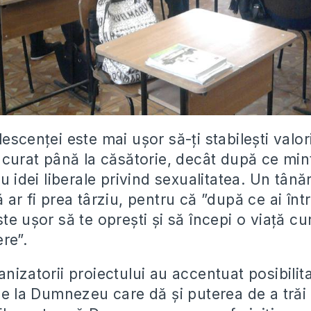
escenței este mai ușor să-ți stabilești valori
i curat până la căsătorie, decât după ce min
cu idei liberale privind sexualitatea. Un tână
 ar fi prea târziu, pentru că ”după ce ai între
te ușor să te oprești și să începi o viață cu
re”.
nizatorii proiectului au accentuat posibilit
de la Dumnezeu care dă și puterea de a trăi 