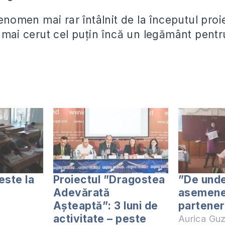
fenomen mai rar întâlnit de la începutul proi
a mai cerut cel puțin încă un legământ pent
este la
Proiectul ”Dragostea
”De und
Adevărată
asemen
Așteaptă”: 3 luni de
partene
activitate – peste
Aurica Gu