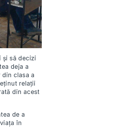
 și să decizi
tea deja a
r din clasa a
ținut relații
rată din acest
atea de a
viața în