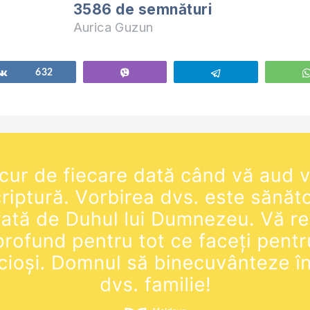
3586 de semnături
Aurica Guzun
Share
632
Vibe
Telegram