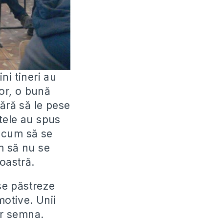
ini tineri au
lor, o bună
 fără să le pese
etele au spus
, cum să se
m să nu se
oastră.
 se păstreze
motive. Unii
vor semna.