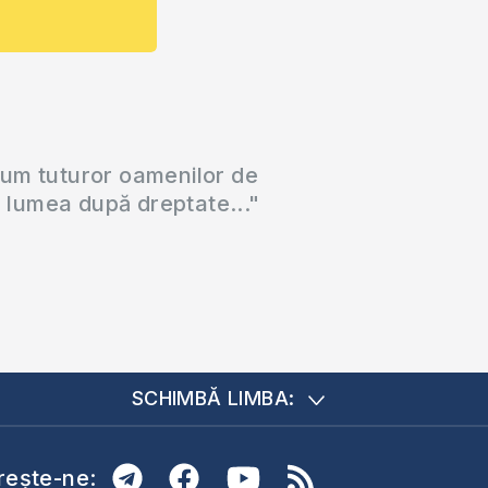
cum tuturor oamenilor de
a lumea după dreptate..."
SCHIMBĂ LIMBA:
ește-ne: