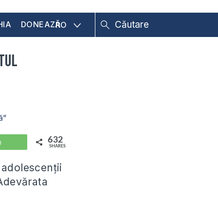
HIA
DONEAZĂ
RO
ntul
ă”
632
WhatsApp
SHARES
 adolescenții
e Adevărata