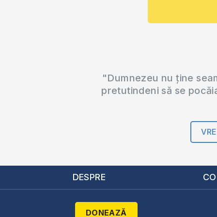
"Dumnezeu nu ține seama
pretutindeni să se pocăi
VRE
DESPRE
CO
DONEAZĂ