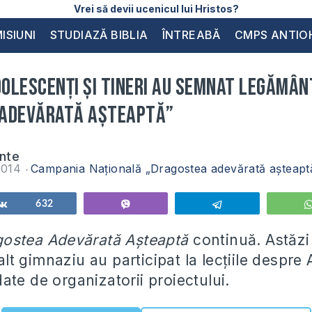
Vrei să devii ucenicul lui Hristos?
ISIUNI
STUDIAZĂ BIBLIA
ÎNTREABĂ
CMPS ANTIO
dolescenți și tineri au semnat legămâ
 Adevărată Așteaptă”
inte
2014
Campania Națională „Dragostea adevărată aşteapt
Share
632
Vibe
Telegram
ostea Adevărată Așteaptă
continuă. Astăzi
i alt gimnaziu au participat la lecțiile despr
ate de organizatorii proiectului.