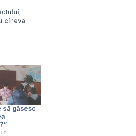
ectului,
ru cineva
e să găsesc
ea
r?”
zun