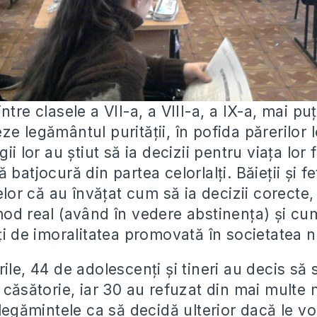
tre clasele a VII-a, a VIII-a, a IX-a, mai puț
e legământul purității, în pofida părerilor 
ii lor au știut să ia decizii pentru viața lor
 batjocură din partea celorlalți. Băieții și f
relor că au învățat cum să ia decizii corecte
mod real (având în vedere abstinența) și cu
ți de imoralitatea promovată în societatea n
ile, 44 de adolescenți și tineri au decis să
 căsătorie, iar 30 au refuzat din mai multe 
t legămintele ca să decidă ulterior dacă le 