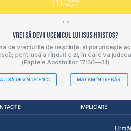
›
‹
Vrei să devii ucenicul lui Isus Hristos?
 de vremurile de neștiință, și poruncește a
ască; pentrucă a rînduit o zi, în care va judec
(Faptele Apostolilor 17:30—31)
AU SĂ DEVIN UCENIC
MAI AM ÎNTREBĂRI
NTACTE
IMPLICARE
Urmăr