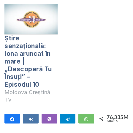
Știre
senzațională:
Iona aruncat în
mare |
„Descoperă Tu
Însuți” –
Episodul 10
Moldova Creștină
TV
76,335M
Share
Share
Vibe
Telegram
WhatsApp
SHARES
76,335M