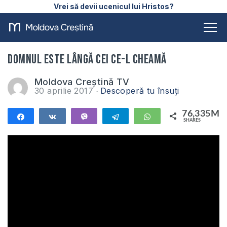
Vrei să devii ucenicul lui Hristos?
Domnul este lângă cei ce-L cheamă
Moldova Creștină TV
30 aprilie 2017
Descoperă tu însuți
76,335M
Share
Share
Vibe
Telegram
WhatsApp
SHARES
76,335M