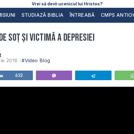
Vrei să devii ucenicul lui Hristos?
ISIUNI
STUDIAZĂ BIBLIA
ÎNTREABĂ
CMPS ANTIO
de soț și victimă a depresiei
t
rie 2018
#Video Blog
Share
632
Vibe
Telegram