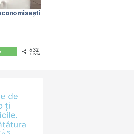
economisești
632
WhatsApp
SHARES