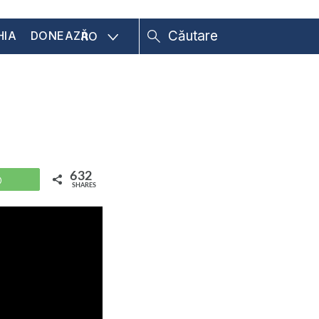
HIA
DONEAZĂ
RO
632
WhatsApp
SHARES