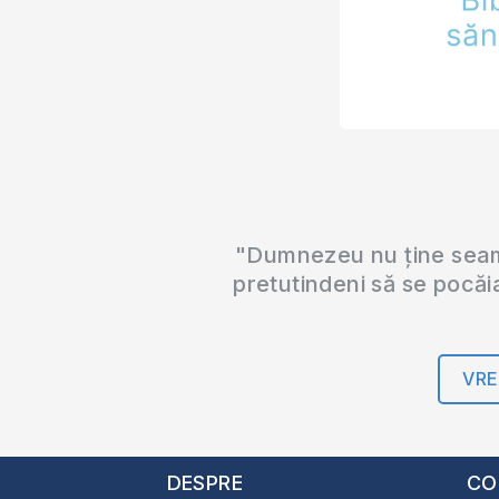
"Dumnezeu nu ține seama
pretutindeni să se pocăi
VRE
DESPRE
CO