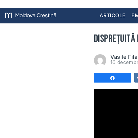
ARTICOLE
EM
Disprețuită 
Vasile Fila
16 decemb
Share