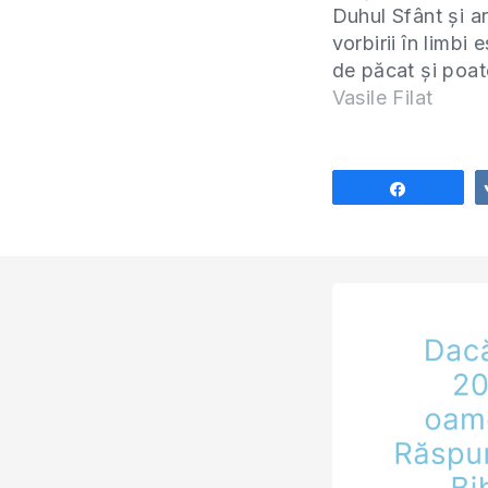
Duhul Sfânt și a
vorbirii în limbi e
de păcat și poat
față ispitelor? ►
Vasile Filat
INSTAGRAM? Ur
pagina Pastorulu
Filat: http://bit.
Share
► ABONEAZĂ-T
canalul nostru d
Youtube:
http://bit.ly/2m
BISERICA
BUNAVESTIREA
CHIȘINĂU Str. Ci
2/8, Chișinău,…