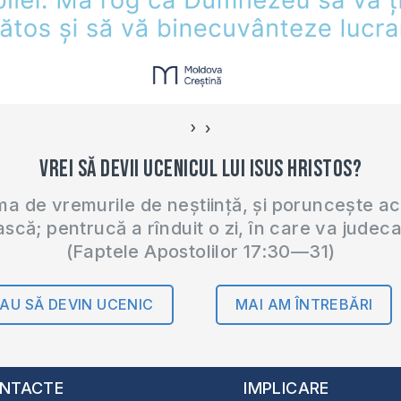
›
‹
Vrei să devii ucenicul lui Isus Hristos?
 de vremurile de neștiință, și poruncește a
ască; pentrucă a rînduit o zi, în care va judec
(Faptele Apostolilor 17:30—31)
AU SĂ DEVIN UCENIC
MAI AM ÎNTREBĂRI
NTACTE
IMPLICARE