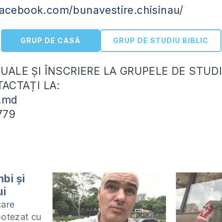
facebook.com/bunavestire.chisinau/
GRUP DE CASĂ
GRUP DE STUDIU BIBLIC
ALE ȘI ÎNSCRIERE LA GRUPELE DE STUDI
ACTAȚI LA:
.md
779
mbi și
ui
care
botezat cu