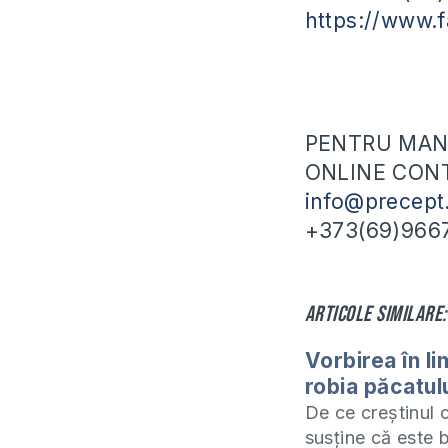
https://www.
PENTRU MANU
ONLINE CONT
info@precept
+373(69)966
Articole similare:
Vorbirea în li
robia păcatul
De ce creștinul 
susține că este 