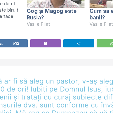
re darul
ste biruit
Gog și Magog este
Cum sa 
e face
Rusia?
banii?
Vasile Filat
Vasile Filat
mărește
i Vasile
ly/2mul2Ml
Share
632
Vibe
Telegram
E la
e
6kaNo
 DIN
ocârliei