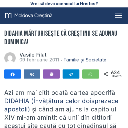
Vrei să devii ucenicul lui Hristos?
DIDAHIA mărturiseşte că creştinii se adunau
Duminica!
Vasile Filat
09 februarie 2011
Familie și Societate
634
Share
Share
Vibe
Telegram
WhatsApp
SHARES
634
Azi am mai citit odată cartea apocrifă
DIDAHIA (Învăţătura celor doisprezece
apostoli)
şi când am ajuns la capitolul
XIV mi-am amintit că unii din cititorii
acestui site caută cu tot dinadinsul să