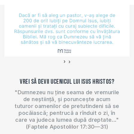
616 se află la
muzeul din Oxford,
Anglia și se poate…
›
‹
Vrei să devii ucenicul lui Isus Hristos?
"Dumnezeu nu ține seama de vremurile
de neștiință, și poruncește acum
tuturor oamenilor de pretutindeni să se
pocăiască; pentrucă a rînduit o zi, în
care va judeca lumea după dreptate..."
(Faptele Apostolilor 17:30—31)