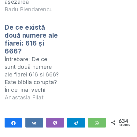
aşezarea
Grumăzeni, primii
Radu Blendarencu
locuitori.
Aproximativ peste o
De ce există
jumătate de secol,
două numere ale
după formarea
fiarei: 616 și
populaţiei
666?
moldoveneşti, pe
Întrebare: De ce
malul drept al rîului
sunt două numere
Vilia a apărut
ale fiarei 616 si 666?
populaţia
Este biblia corupta?
ucraineană. Primul
În cel mai vechi
boier a fost Belava,
papirus este numărul
Anastasia Filat
de unde a provenit
616 trecut ca număr
denumirea
al fiarei, apoi acesta
Beleavinţi. În
a fost schimbat in
634
această…
Share
Share
Vibe
Telegram
WhatsApp
SHARES
666. Dovada că
634
numărul fiarei este