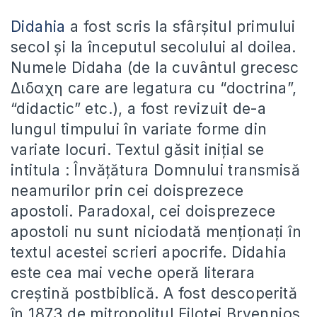
Didahia
a fost scris la sfârșitul primului
secol și la începutul secolului al doilea.
Numele Didaha (de la cuvântul grecesc
Διδαχη care are legatura cu “doctrina”,
“didactic” etc.), a fost revizuit de-a
lungul timpului în variate forme din
variate locuri. Textul găsit inițial se
intitula : Învățătura Domnului transmisă
neamurilor prin cei doisprezece
apostoli. Paradoxal, cei doisprezece
apostoli nu sunt niciodată menționați în
textul acestei scrieri apocrife. Didahia
este cea mai veche operă literara
creștină postbiblică. A fost descoperită
în 1873 de mitropolitul Filotei Bryennios,