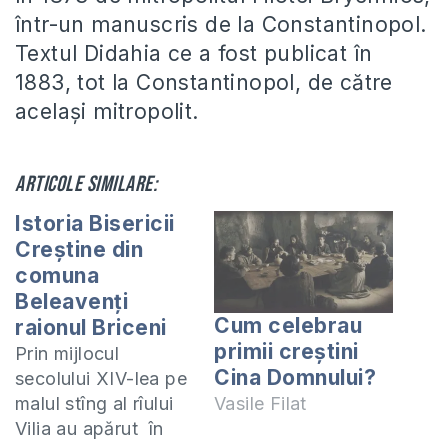
într-un manuscris de la Constantinopol.
Textul Didahia ce a fost publicat în
1883, tot la Constantinopol, de către
același mitropolit.
Articole similare:
Istoria Bisericii
Creștine din
comuna
Beleavenți
Cum celebrau
raionul Briceni
primii creștini
Prin mijlocul
Cina Domnului?
secolului XIV-lea pe
malul stîng al rîului
Vasile Filat
Vilia au apărut în