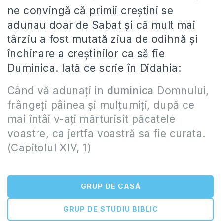
ne convingă că primii creştini se
adunau doar de Sabat şi că mult mai
târziu a fost mutată ziua de odihnă şi
închinare a creştinilor ca să fie
Duminica. Iată ce scrie în Didahia:
Când vă adunați in
duminica
Domnului,
frângeți pâinea şi mulțumiți, după ce
mai întâi v-ați mărturisit păcatele
voastre, ca jertfa voastră sa fie curata.
(Capitolul XIV, 1)
GRUP DE CASĂ
GRUP DE STUDIU BIBLIC