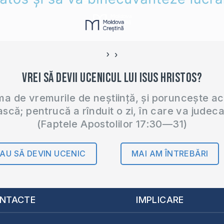
›
‹
Vrei să devii ucenicul lui Isus Hristos?
 de vremurile de neștiință, și poruncește a
ască; pentrucă a rînduit o zi, în care va judec
(Faptele Apostolilor 17:30—31)
AU SĂ DEVIN UCENIC
MAI AM ÎNTREBĂRI
NTACTE
IMPLICARE