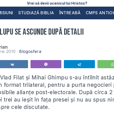
Vrei să devii ucenicul lui Hristos?
ISIUNI
STUDIAZĂ BIBLIA
ÎNTREABĂ
CMPS ANTIO
 Lupu se ascunde după detalii
rian
rie 2010
Blogosfera
Share
Vibe
Telegram
lad Filat şi Mihai Ghimpu s-au întîlnit astăz
n format trilateral, pentru a purta negocier
osibile alianţe post-electorale. După circa 2
i trei au ieşit în faţa presei şi nu au spus n
pre cele discutate.