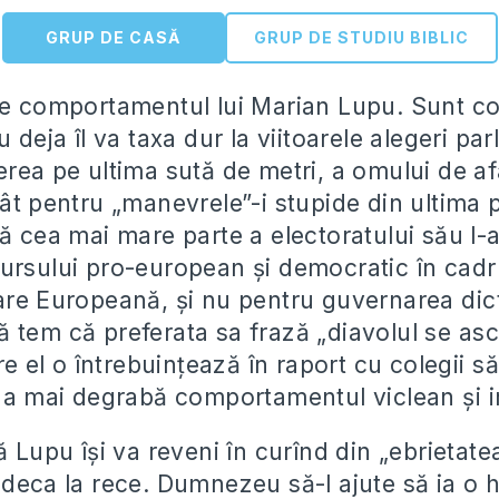
GRUP DE CASĂ
GRUP DE STUDIU BIBLIC
te comportamentul lui Marian Lupu. Sunt c
u deja îl va taxa dur la viitoarele alegeri pa
erea pe ultima sută de metri, a omului de af
tât pentru „manevrele”-i stupide din ultima 
ă cea mai mare parte a electoratului său l-
ursului pro-european şi democratic în cadru
are Europeană, şi nu pentru guvernarea dict
 tem că preferata sa frază „diavolul se a
are el o întrebuinţează în raport cu colegii să
iza mai degrabă comportamentul viclean şi i
ă Lupu îşi va reveni în curînd din „ebrietatea
udeca la rece. Dumnezeu să-l ajute să ia o h