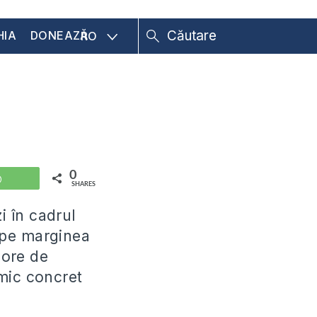
HIA
DONEAZĂ
RO
0
WhatsApp
SHARES
i în cadrul
i pe marginea
 ore de
imic concret