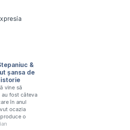
expresia
Stepaniuc &
ut şansa de
 istorie
ă vine să
r au fost câteva
are în anul
avut ocazia
 produce o
politică fără
ian