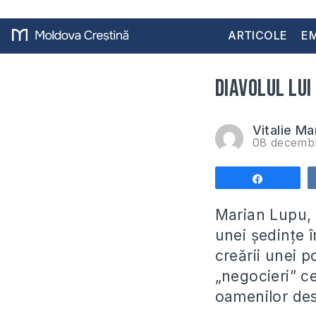
ARTICOLE
EM
Diavolul lui
Vitalie Ma
08 decemb
Share
Marian Lupu, V
unei şedinţe î
creării unei p
„negocieri” ce
oamenilor des