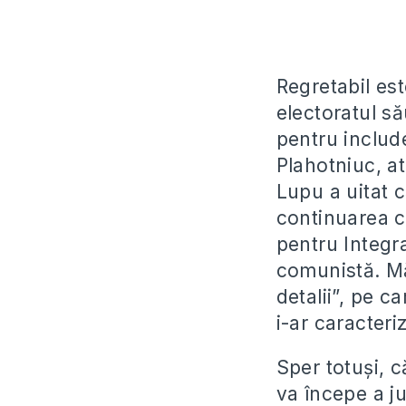
Regretabil es
electoratul să
pentru includ
Plahotniuc, a
Lupu a uitat c
continuarea c
pentru Integr
comunistă. Mă
detalii”, pe c
i-ar caracter
Sper totuşi, c
va începe a j