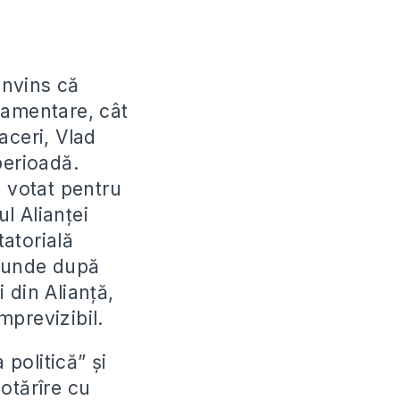
onvins că
rlamentare, cât
aceri, Vlad
perioadă.
a votat pentru
l Alianţei
atorială
scunde după
i din Alianţă,
mprevizibil.
 politică” şi
otărîre cu