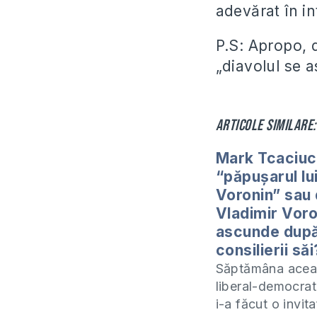
adevărat în in
P.S: Apropo, d
„diavolul se a
Articole similare:
Mark Tcaciuc
“păpuşarul lu
Voronin” sau
Vladimir Voro
ascunde dup
consilierii săi
Săptămâna aceas
liberal-democrat
i-a făcut o invita