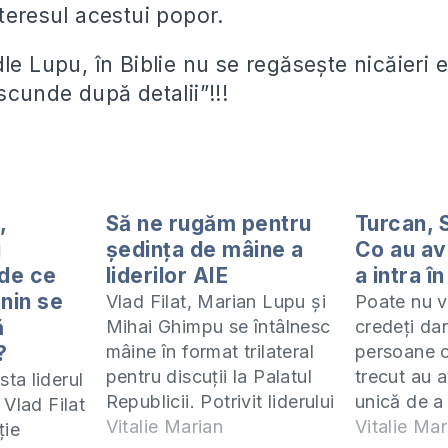
teresul acestui popor.
le Lupu, în Biblie nu se regăseşte nicăieri 
scunde după detalii”!!!
,
Să ne rugăm pentru
Turcan, 
i
şedinţa de mâine a
Co au av
 de ce
liderilor AIE
a intra în
nin se
Vlad Filat, Marian Lupu și
Poate nu v
ă
Mihai Ghimpu se întâlnesc
credeţi da
?
mâine în format trilateral
persoane c
pentru discuții la Palatul
trecut au 
ta liderul
Republicii. Potrivit liderului
unică de a
 Vlad Filat
PLDM, întrunirea va avea
Vitalie Marian
schimbare 
Vitalie Mar
ţie