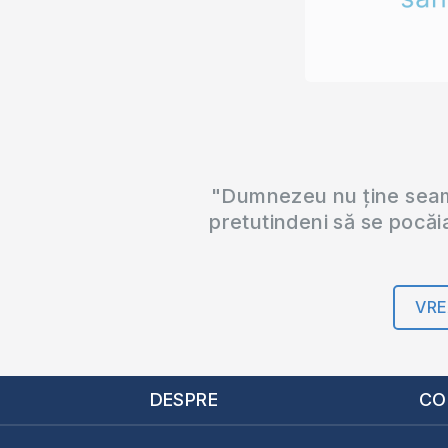
"Dumnezeu nu ține seama
pretutindeni să se pocăi
VRE
DESPRE
CO