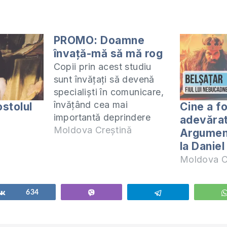
PROMO: Doamne
învață-mă să mă rog
Copii prin acest studiu
sunt învățați să devenă
specialişti în comunicare,
învăţând cea mai
stolul
Cine a f
importantă deprindere
adevărat
dintre toate – cum să se
Moldova Creștină
Argument
roage. Ei vot participa la o
la Daniel
aventură extraordinară
Moldova C
explorând o succesiune
de întrebări, descoperind
secrete despre viaţă,
Share
634
Vibe
Telegram
înţelegând Cuvântul lui
Dumnezeu şi, lucrul cel