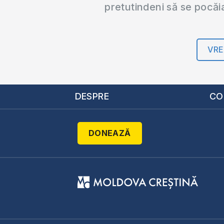
pretutindeni să se pocăi
VRE
DESPRE
CO
DONEAZĂ