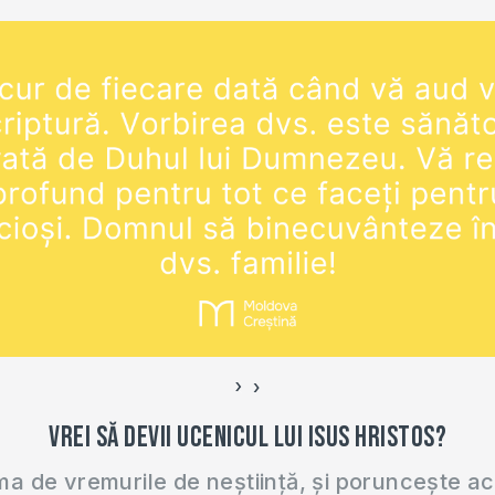
mai minunat dintre toate,
…
›
‹
Vrei să devii ucenicul lui Isus Hristos?
 de vremurile de neștiință, și poruncește a