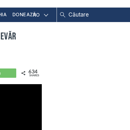
HIA
DONEAZĂ
RO
DEVĂR
634
WhatsApp
SHARES