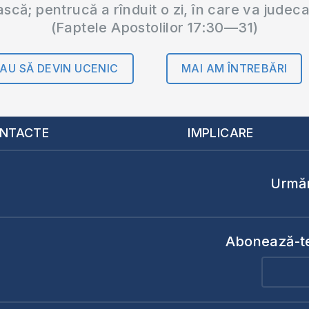
ască; pentrucă a rînduit o zi, în care va judec
(Faptele Apostolilor 17:30—31)
AU SĂ DEVIN UCENIC
MAI AM ÎNTREBĂRI
NTACTE
IMPLICARE
Urmăr
Abonează-te 