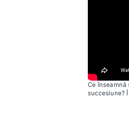
Ce înseamnă s
succesiune? Î