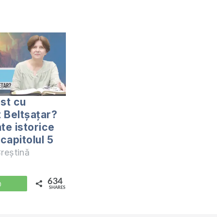
ost cu
 Beltșațar?
e istorice
 capitolul 5
reștină
634
WhatsApp
SHARES