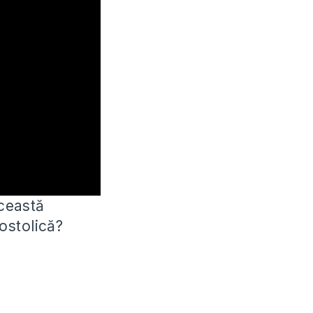
ceastă
ostolică?