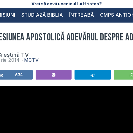
Vrei să devii ucenicul lui Hristos?
ISIUNI
STUDIAZĂ BIBLIA
ÎNTREABĂ
CMPS ANTIO
esiunea apostolică ADEVĂRUL DESPRE A
reștină TV
rie 2014
MCTV
Share
634
Vibe
Telegram