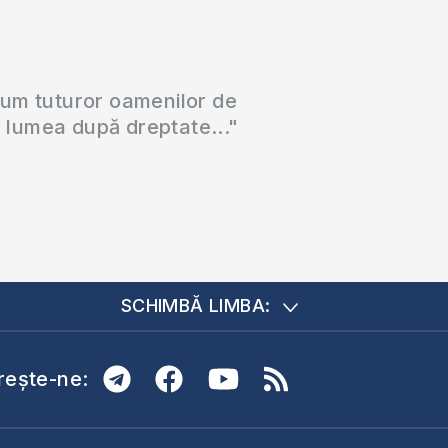
cum tuturor oamenilor de
a lumea după dreptate..."
SCHIMBĂ LIMBA:
ește-ne: