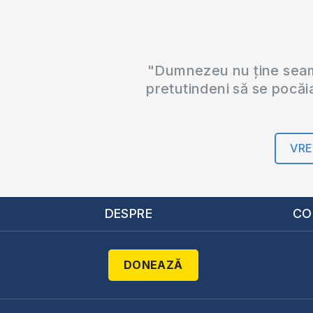
"Dumnezeu nu ține seama
pretutindeni să se pocăi
VRE
DESPRE
CO
DONEAZĂ