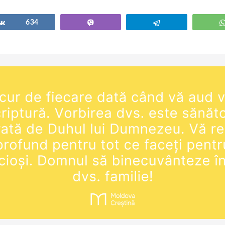
Share
634
Vibe
Telegram