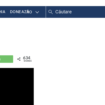
HIA
DONEAZĂ
RO
634
WhatsApp
SHARES