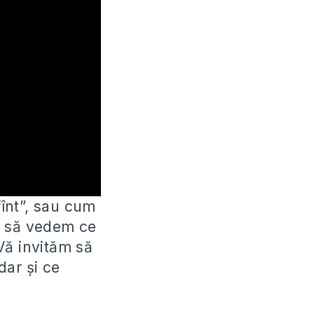
înt”, sau cum
t
să vedem ce
Vă invităm să
dar și ce