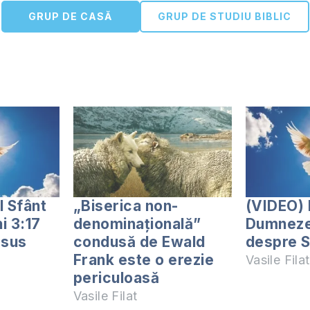
GRUP DE CASĂ
GRUP DE STUDIU BIBLIC
l Sfânt
„Biserica non-
(VIDEO)
i 3:17
denominațională”
Dumneze
Isus
condusă de Ewald
despre Si
Frank este o erezie
Vasile Filat
periculoasă
Vasile Filat