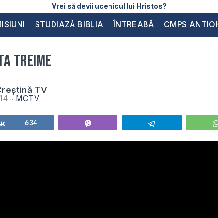
Vrei să devii ucenicul lui Hristos?
ISIUNI
STUDIAZĂ BIBLIA
ÎNTREABĂ
CMPS ANTIO
ta Treime
reștină TV
014
MCTV
Share
634
Vibe
Telegram