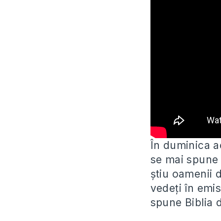
În duminica a
se mai spune 
știu oamenii 
vedeți în emi
spune Biblia 