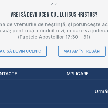
›
‹
Vrei să devii ucenicul lui Isus Hristos?
 de vremurile de neștiință, și poruncește a
ască; pentrucă a rînduit o zi, în care va judec
(Faptele Apostolilor 17:30—31)
AU SĂ DEVIN UCENIC
MAI AM ÎNTREBĂRI
NTACTE
IMPLICARE
Urmăr